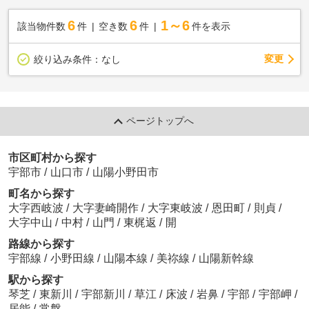
6
6
1～6
該当物件数
件
空き数
件
件を表示
変更
絞り込み条件：
なし
ページトップへ
市区町村から探す
宇部市
/
山口市
/
山陽小野田市
町名から探す
大字西岐波
/
大字妻崎開作
/
大字東岐波
/
恩田町
/
則貞
/
大字中山
/
中村
/
山門
/
東梶返
/
開
路線から探す
宇部線
/
小野田線
/
山陽本線
/
美祢線
/
山陽新幹線
駅から探す
琴芝
/
東新川
/
宇部新川
/
草江
/
床波
/
岩鼻
/
宇部
/
宇部岬
/
居能
/
常盤