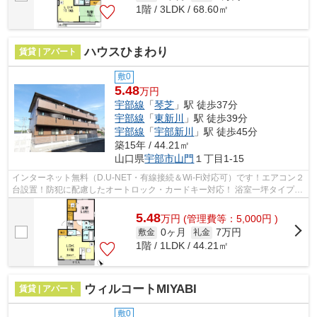
1階 / 3LDK / 68.60㎡
ハウスひまわり
賃貸 | アパート
敷0
5.48
万円
宇部線
「
琴芝
」駅 徒歩37分
宇部線
「
東新川
」駅 徒歩39分
宇部線
「
宇部新川
」駅 徒歩45分
築15年 / 44.21㎡
山口県
宇部市
山門
１丁目1-15
インターネット無料（D.U-NET・有線接続＆Wi-Fi対応可）です！エアコン２
台設置！防犯に配慮したオートロック・カードキー対応！ 浴室一坪タイプで
ゆったりバスタイムを♪ 雨の日に便利...
5.48
万
円
(管理費等：5,000円 )
0ヶ月
7万円
敷金
礼金
1階 / 1LDK / 44.21㎡
ウィルコートMIYABI
賃貸 | アパート
敷0