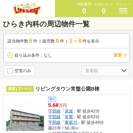
閲覧履歴
お気に入り
メニュー
0
0
ひらき内科の周辺物件一覧
6
6
1～6
該当物件数
件
販売数
件
件を表示
変更
絞り込み条件：
なし
空室のみ
リビングタウン常盤公園B棟
賃貸 | アパート
敷0
5.68
万円
宇部線
「
床波
」駅 徒歩42分
宇部線
「
常盤
」駅 徒歩52分
宇部線
「
東新川
」駅 徒歩49分
築21年 / 56.30㎡