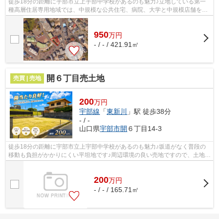
徒歩18分の距離に宇部市立上宇部中学校があるのも魅力♪立地している第一
種高層住居専用地域では、中規模な公共住宅、病院、大学と中規模店舗を建
設することができます♪宇部線東新川周...
950
万
円
- / - / 421.91㎡
開６丁目売土地
売買 | 売地
200
万円
宇部線
「
東新川
」駅 徒歩38分
- / -
山口県
宇部市
開
６丁目14-3
徒歩18分の距離に宇部市立上宇部中学校があるのも魅力♪坂道がなく普段の
移動も負担がかかりにくい平坦地です♪周辺環境の良い売地ですので、土地購
入をご検討の方におすすめです♪接道幅...
200
万
円
- / - / 165.71㎡