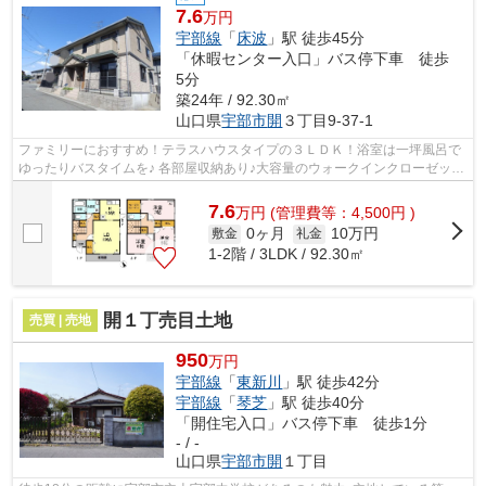
7.6
万円
宇部線
「
床波
」駅 徒歩45分
「休暇センター入口」バス停下車 徒歩
5分
築24年 / 92.30㎡
山口県
宇部市
開
３丁目9-37-1
ファミリーにおすすめ！テラスハウスタイプの３ＬＤＫ！浴室は一坪風呂で
ゆったりバスタイムを♪ 各部屋収納あり♪大容量のウォークインクローゼット
あり♪ 2Fにもトイレ付き！
7.6
万
円
(管理費等：4,500円 )
0ヶ月
10万円
敷金
礼金
1-2階 / 3LDK / 92.30㎡
開１丁売目土地
売買 | 売地
950
万円
宇部線
「
東新川
」駅 徒歩42分
宇部線
「
琴芝
」駅 徒歩40分
「開住宅入口」バス停下車 徒歩1分
- / -
山口県
宇部市
開
１丁目