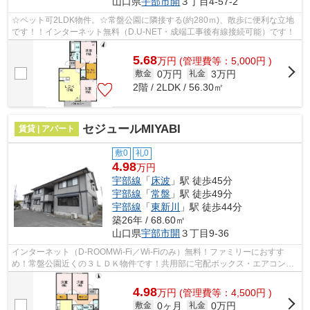
山口県
宇部市
開
３丁目4-57-2
☆ペット可2LDK物件。☆常盤公園に隣接する(約280ｍ)、散歩に便利な立地
です！！インターネット無料（D.U-NET・成端工事後有線接続可能）です！
5.68
万
円
(管理費等：5,000円 )
0万円
3万円
敷金
礼金
2階 / 2LDK / 56.30㎡
セジュールMIYABI
賃貸 | アパート
敷0
礼0
4.98
万円
宇部線
「
床波
」駅 徒歩45分
宇部線
「
常盤
」駅 徒歩49分
宇部線
「
東新川
」駅 徒歩44分
築26年 / 68.60㎡
山口県
宇部市
開
３丁目9-36
インターネット（D-ROOMWi-Fi／Wi-Fiのみ）無料！ファミリーにおすす
め！常盤公園近くの３ＬＤＫ物件です！共用部に宅配ボックス・エアコン１
台・洗髪洗面化粧台・温水洗浄暖房便座・...
4.98
万
円
(管理費等：4,500円 )
0ヶ月
0万円
敷金
礼金