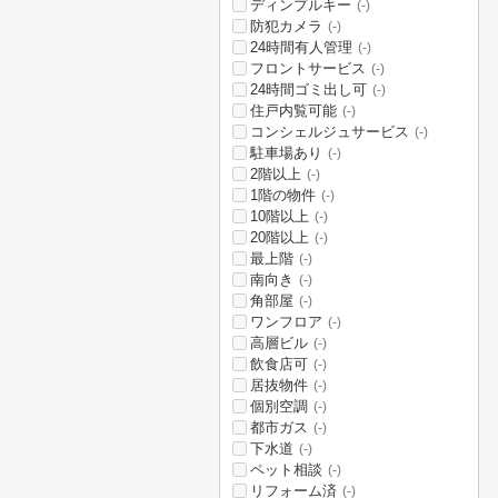
ディンプルキー
(-)
防犯カメラ
(-)
24時間有人管理
(-)
フロントサービス
(-)
24時間ゴミ出し可
(-)
住戸内覧可能
(-)
コンシェルジュサービス
(-)
駐車場あり
(-)
2階以上
(-)
1階の物件
(-)
10階以上
(-)
20階以上
(-)
最上階
(-)
南向き
(-)
角部屋
(-)
ワンフロア
(-)
高層ビル
(-)
飲食店可
(-)
居抜物件
(-)
個別空調
(-)
都市ガス
(-)
下水道
(-)
ペット相談
(-)
リフォーム済
(-)