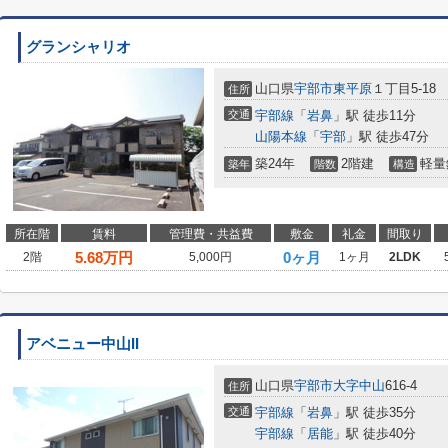
グランシャリオ
山口県
宇部市
東平原
１丁目5-18
住所
交通
宇部線
「
岩鼻
」駅 徒歩11分
山陽本線
「
宇部
」駅 徒歩47分
築24年
2階建
軽量
築年
階数
構造
所在階
賃料
管理費・共益費
敷金
礼金
間取り
5.68
万円
0ヶ月
2階
5,000円
1ヶ月
2LDK
アベニュー中山II
山口県
宇部市
大字中山
616-4
住所
交通
宇部線
「
岩鼻
」駅 徒歩35分
宇部線
「
居能
」駅 徒歩40分