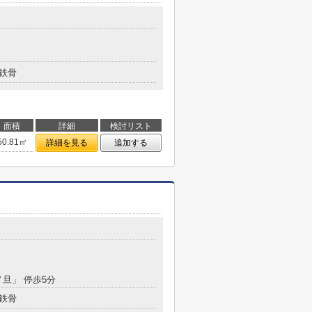
鉄骨
面積
詳細
検討リスト
50.81㎡
詳細を見る
追加する
ノ旦」 停歩5分
鉄骨