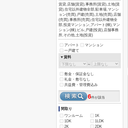
賃貸,店舗(賃貸),事務所(賃貸),土地(賃
貸),住宅以外建物全部,駐車場,マンシ
ョン(売買),戸建(売買),土地(売買),店舗
(売買),事務所(売買),住宅以外建物全
部,投資マンション,アパート(棟),マン
ション(棟),ビル,戸建(投資),店舗事務
所,その他,土地(投資)
アパート
マンション
一戸建て
▼賃料
～
敷金・保証金なし
礼金・敷引なし
共益費・管理費込み
6
件が該当
間取り
ワンルーム
1K
1DK
1LDK
2K
2DK