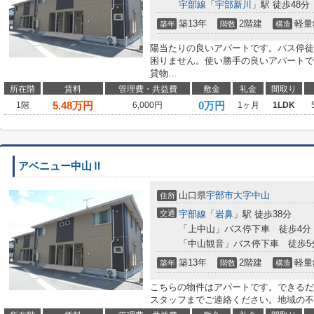
宇部線
「
宇部新川
」駅 徒歩48分
築13年
2階建
軽量
築年
階数
構造
陽当たりの良いアパートです。バス停徒
困りません。使い勝手の良いアパートで
貸物...
所在階
賃料
管理費・共益費
敷金
礼金
間取り
5.48
万円
0万円
1階
6,000円
1ヶ月
1LDK
アベニュー中山Ⅱ
山口県
宇部市
大字中山
住所
交通
宇部線
「
岩鼻
」駅 徒歩38分
「上中山」バス停下車 徒歩4分
「中山観音」バス停下車 徒歩5
築13年
2階建
軽量
築年
階数
構造
こちらの物件はアパートです。できるだ
スタッフまでご連絡ください。地域の不