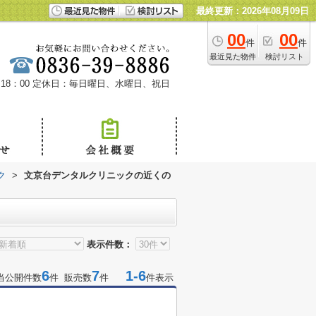
最終更新：2026年08月09日
00
00
件
件
最近見た物件
検討リスト
18：00
定休日：毎日曜日、水曜日、祝日
ク
>
文京台デンタルクリニックの近くの
表示件数：
6
7
1-6
当公開件数
件 販売数
件
件表示