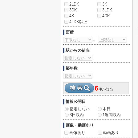
2LDK
3K
3DK
3LDK
4K
4DK
4LDK以上
面積
～
駅からの徒歩
築年数
6
件が該当
情報公開日
指定しない
本日
3日以内
1週間以内
画像・動画あり
画像あり
動画あり