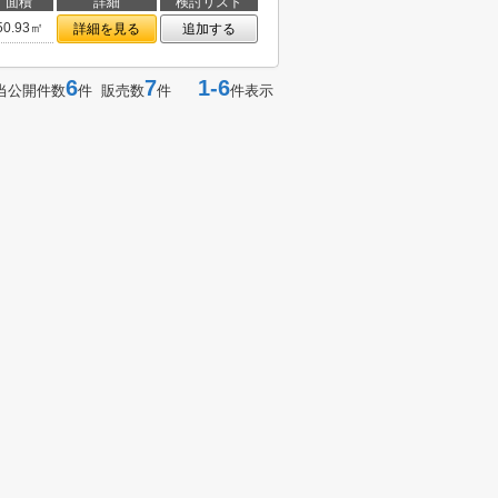
面積
詳細
検討リスト
50.93㎡
詳細を見る
追加する
6
7
1-6
当公開件数
件 販売数
件
件表示