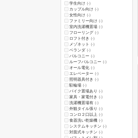
学生向け
(-)
カップル向け
(-)
女性向け
(-)
ファミリー向け
(-)
室内洗濯機置場
(-)
フローリング
(-)
ロフト付き
(-)
メゾネット
(-)
ベランダ
(-)
バルコニー
(-)
ルーフバルコニー
(-)
オール電化
(-)
エレベーター
(-)
照明器具付き
(-)
駐輪場
(-)
バイク置場あり
(-)
家具・家電付き
(-)
洗濯機置場有
(-)
外観タイル張り
(-)
コンロ２口以上
(-)
食器洗い乾燥機
(-)
システムキッチン
(-)
対面式キッチン
(-)
バス・トイレ別