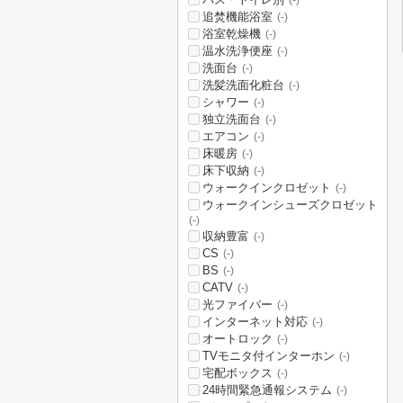
(-)
追焚機能浴室
(-)
浴室乾燥機
(-)
温水洗浄便座
(-)
洗面台
(-)
洗髪洗面化粧台
(-)
シャワー
(-)
独立洗面台
(-)
エアコン
(-)
床暖房
(-)
床下収納
(-)
ウォークインクロゼット
(-)
ウォークインシューズクロゼット
(-)
収納豊富
(-)
CS
(-)
BS
(-)
CATV
(-)
光ファイバー
(-)
インターネット対応
(-)
オートロック
(-)
TVモニタ付インターホン
(-)
宅配ボックス
(-)
24時間緊急通報システム
(-)