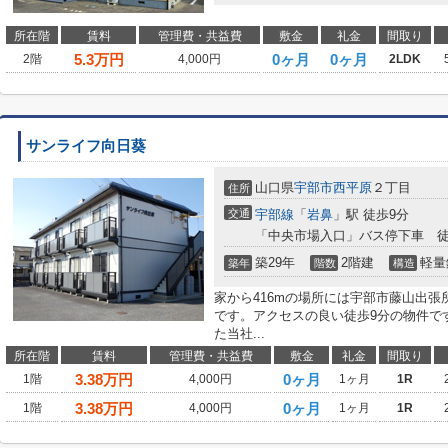
所在階
賃料
管理費・共益費
敷金
礼金
間取り
5.3
万円
0ヶ月
0ヶ月
2階
4,000円
2LDK
サンライフ向日葵
山口県
宇部市
西平原
２丁目
住所
交通
宇部線
「
岩鼻
」駅 徒歩9分
「中央市場入口」バス停下車 
築29年
2階建
軽量
築年
階数
構造
家から416mの場所には宇部市藤山出
です。アクセスの良い徒歩9分の物件で
た当社...
所在階
賃料
管理費・共益費
敷金
礼金
間取り
3.38
万円
0ヶ月
1階
4,000円
1ヶ月
1R
3.38
万円
0ヶ月
1階
4,000円
1ヶ月
1R