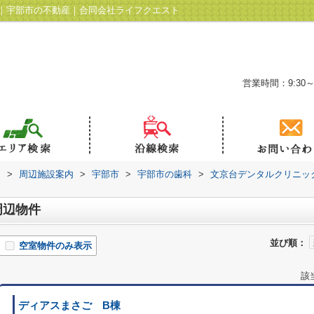
｜宇部市の不動産｜合同会社ライフクエスト
営業時間：9:30～
ト
>
周辺施設案内
>
宇部市
>
宇部市の歯科
>
文京台デンタルクリニッ
周辺物件
並び順：
空室物件のみ表示
該
ディアスまさご B棟