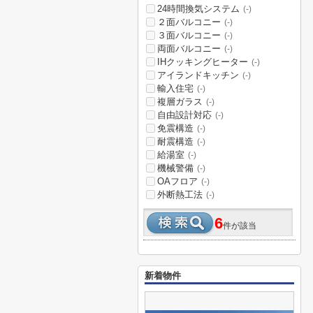
24時間換気システム
(-)
２面バルコニー
(-)
３面バルコニー
(-)
両面バルコニー
(-)
IHクッキングヒーター
(-)
アイランドキッチン
(-)
輸入住宅
(-)
複層ガラス
(-)
自由設計対応
(-)
免震構造
(-)
耐震構造
(-)
給湯室
(-)
機械警備
(-)
OAフロア
(-)
外断熱工法
(-)
6
件が該当
新着物件