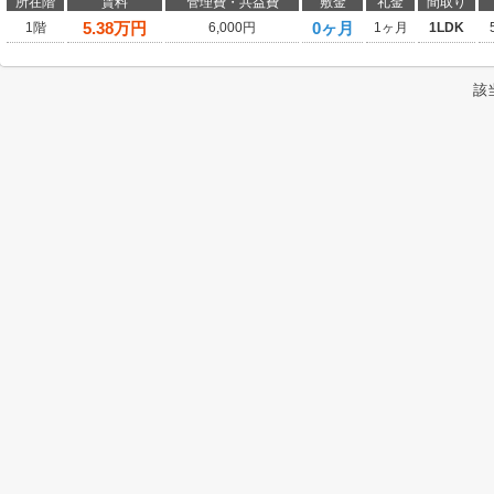
所在階
賃料
管理費・共益費
敷金
礼金
間取り
5.38
万円
0ヶ月
1階
6,000円
1ヶ月
1LDK
該