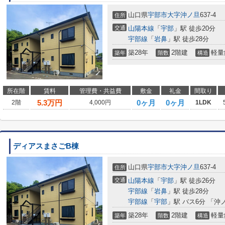
山口県
宇部市
大字沖ノ旦
637-4
住所
交通
山陽本線
「
宇部
」駅 徒歩20分
宇部線
「
岩鼻
」駅 徒歩28分
築28年
2階建
軽量
築年
階数
構造
所在階
賃料
管理費・共益費
敷金
礼金
間取り
5.3
万円
0ヶ月
0ヶ月
2階
4,000円
1LDK
ディアスまさごB棟
山口県
宇部市
大字沖ノ旦
637-4
住所
交通
山陽本線
「
宇部
」駅 徒歩26分
宇部線
「
岩鼻
」駅 徒歩28分
宇部線
「
宇部
」駅 バス6分 「沖
築28年
2階建
軽量
築年
階数
構造