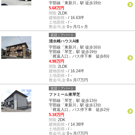
宇部線「東新川」駅 徒歩19分
5.68万円
間取:
2LDK
建物面積:
- / 16.63坪
土地面積:
- / -
敷金/礼金:
0ヶ月/1ヶ月
賃貸｜アパート
清水崎ハウスA棟
宇部線「東新川」駅 徒歩16分
宇部線「琴芝」駅 徒歩19分
「梶返入口」バス停下車 徒歩8分
4.98万円
間取:
2LDK
建物面積:
- / 16.24坪
土地面積:
- / -
敷金/礼金:
0ヶ月/7万円
賃貸｜アパート
ファミール東琴芝
宇部線「琴芝」駅 徒歩13分
宇部線「東新川」駅 徒歩13分
「梶返入口」バス停下車 徒歩2分
5.18万円
間取:
2DK
建物面積:
- / 14.38坪
土地面積:
- / -
敷金/礼金:
0ヶ月/7万円