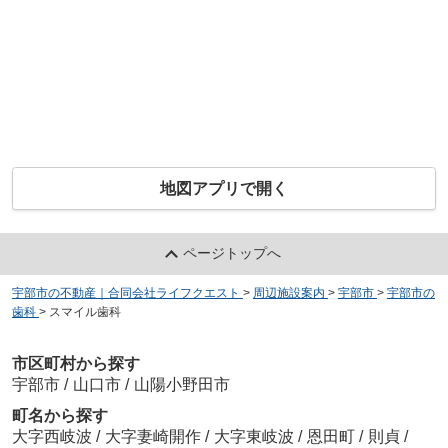
地図アプリで開く
ページトップへ
宇部市の不動産｜合同会社ライフクエスト
>
周辺施設案内
>
宇部市
>
宇部市の
歯科
>
スマイル歯科
市区町村から探す
宇部市
/
山口市
/
山陽小野田市
町名から探す
大字西岐波
/
大字妻崎開作
/
大字東岐波
/
恩田町
/
則貞
/