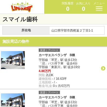
閲覧履歴
お気に入り
メニュー
0
0
スマイル歯科
所在地
山口県宇部市西梶返２丁目1-1
施設周辺の物件
賃貸｜アパート
カーサエスペランザ B棟
宇部線「琴芝」駅 徒歩13分
「沼」バス停下車 徒歩4分
宇部線「東新川」駅 徒歩19分
4.88万円
間取:
2LDK
建物面積:
- / 16.63坪
土地面積:
- / -
敷金/礼金:
0ヶ月/0万円
賃貸｜アパート
カーサエスペランザ B棟
宇部線「琴芝」駅 徒歩13分
「沼」バス停下車 徒歩4分