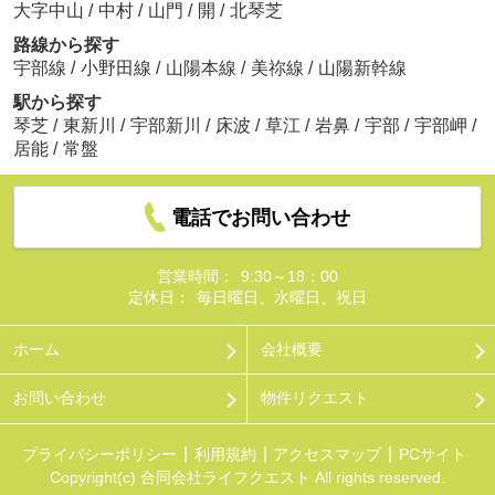
大字中山
/
中村
/
山門
/
開
/
北琴芝
路線から探す
宇部線
/
小野田線
/
山陽本線
/
美祢線
/
山陽新幹線
駅から探す
琴芝
/
東新川
/
宇部新川
/
床波
/
草江
/
岩鼻
/
宇部
/
宇部岬
/
居能
/
常盤
電話でお問い合わせ
営業時間：
9:30～18：00
定休日：
毎日曜日、水曜日、祝日
ホーム
会社概要
お問い合わせ
物件リクエスト
プライバシーポリシー
利用規約
アクセスマップ
PCサイト
Copyright(c) 合同会社ライフクエスト All rights reserved.