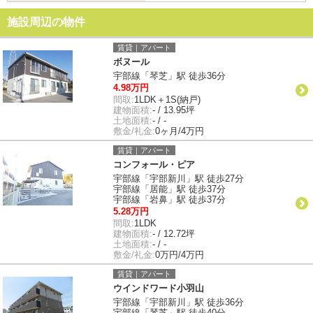
施設周辺の物件
賃貸｜アパート
ボヌール
宇部線「琴芝」駅 徒歩36分
4.98万円
間取:
1LDK＋1S(納戸)
建物面積:
- / 13.95坪
土地面積:
- / -
敷金/礼金:
0ヶ月/4万円
賃貸｜アパート
コンフォール・ピア
宇部線「宇部新川」駅 徒歩27分
宇部線「居能」駅 徒歩37分
宇部線「岩鼻」駅 徒歩37分
5.28万円
間取:
1LDK
建物面積:
- / 12.72坪
土地面積:
- / -
敷金/礼金:
0万円/4万円
賃貸｜アパート
ウインドワード小羽山
宇部線「宇部新川」駅 徒歩36分
宇部線「琴芝」駅 徒歩40分