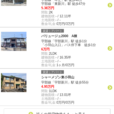
宇部線「東新川」駅 徒歩47分
5.38万円
間取:
2K
建物面積:
- / 12.11坪
土地面積:
- / -
敷金/礼金:
0万円/3万円
賃貸｜アパート
バリュージュ2000 A棟
宇部線「宇部新川」駅 徒歩1分
「小羽山入口」バス停下車 徒歩1分
6万円
間取:
2LDK
建物面積:
- / 16.35坪
土地面積:
- / -
敷金/礼金:
1ヶ月/0万円
賃貸｜アパート
シャーメゾン東小羽山
宇部線「宇部新川」駅 徒歩55分
4.95万円
間取:
1LDK
建物面積:
- / 13.01坪
土地面積:
- / -
敷金/礼金:
0万円/0万円