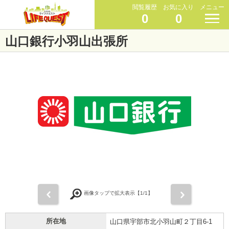
閲覧履歴
お気に入り
メニュー
0
0
山口銀行小羽山出張所
前
次
画像タップで拡大表示【
1
/1】
所在地
山口県宇部市北小羽山町２丁目6-1