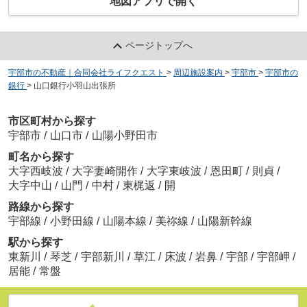
地図アプリで開く
ページトップへ
宇部市の不動産｜合同会社ライフクエスト
>
周辺施設案内
>
宇部市
>
宇部市の
銀行
>
山口銀行小羽山出張所
市区町村から探す
宇部市
/
山口市
/
山陽小野田市
町名から探す
大字西岐波
/
大字妻崎開作
/
大字東岐波
/
恩田町
/
則貞
/
大字中山
/
山門
/
中村
/
東梶返
/
開
路線から探す
宇部線
/
小野田線
/
山陽本線
/
美祢線
/
山陽新幹線
駅から探す
東新川
/
琴芝
/
宇部新川
/
草江
/
床波
/
岩鼻
/
宇部
/
宇部岬
/
居能
/
常盤