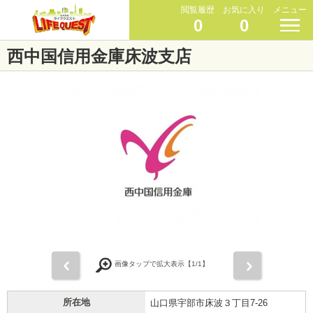
閲覧履歴
お気に入り
メニュー
0
0
西中国信用金庫床波支店
前
次
画像タップで拡大表示【
1
/1】
所在地
山口県宇部市床波３丁目7-26