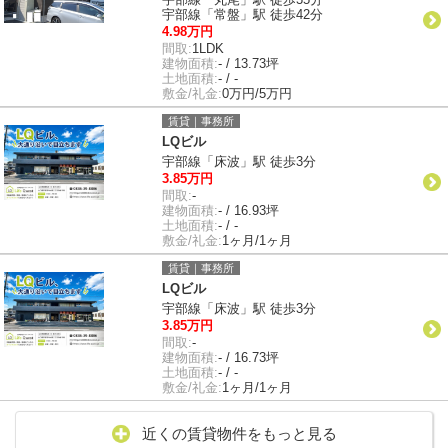
宇部線「常盤」駅 徒歩42分
4.98万円
間取:
1LDK
建物面積:
- / 13.73坪
土地面積:
- / -
敷金/礼金:
0万円/5万円
賃貸｜事務所
LQビル
宇部線「床波」駅 徒歩3分
3.85万円
間取:
-
建物面積:
- / 16.93坪
土地面積:
- / -
敷金/礼金:
1ヶ月/1ヶ月
賃貸｜事務所
LQビル
宇部線「床波」駅 徒歩3分
3.85万円
間取:
-
建物面積:
- / 16.73坪
土地面積:
- / -
敷金/礼金:
1ヶ月/1ヶ月
近くの賃貸物件をもっと見る