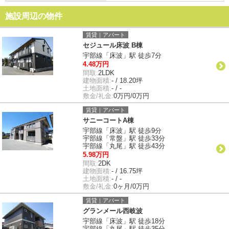
施設周辺の物件
賃貸｜アパート
セジュール床波 B棟
宇部線「床波」駅 徒歩7分
4.48万円
間取:
2LDK
建物面積:
- / 18.20坪
土地面積:
- / -
敷金/礼金:
0万円/0万円
賃貸｜アパート
サニーコートA棟
宇部線「床波」駅 徒歩9分
宇部線「常盤」駅 徒歩33分
宇部線「丸尾」駅 徒歩43分
5.98万円
間取:
2DK
建物面積:
- / 16.75坪
土地面積:
- / -
敷金/礼金:
0ヶ月/0万円
賃貸｜アパート
グランメール西岐波
宇部線「床波」駅 徒歩18分
宇部線「丸尾」駅 徒歩35分