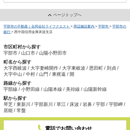
ページトップへ
宇部市の不動産｜合同会社ライフクエスト
>
周辺施設案内
>
宇部市
>
宇部市の
銀行
>
西中国信用金庫床波支店
市区町村から探す
宇部市
/
山口市
/
山陽小野田市
町名から探す
大字西岐波
/
大字妻崎開作
/
大字東岐波
/
恩田町
/
則貞
/
大字中山
/
中村
/
山門
/
東梶返
/
開
路線から探す
宇部線
/
小野田線
/
山陽本線
/
美祢線
/
山陽新幹線
駅から探す
琴芝
/
東新川
/
宇部新川
/
草江
/
床波
/
岩鼻
/
宇部
/
宇部岬
/
居能
/
常盤
電話でお問い合わせ