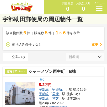
閲覧履歴
お気に入り
メニュー
0
0
宇部助田郵便局の周辺物件一覧
6
5
1～6
該当物件数
件
販売数
件
件を表示
変更
絞り込み条件：
なし
空室のみ
シャーメゾン西中町 B棟
賃貸 | アパート
敷0
8.2
万円
宇部線
「
宇部新川
」駅 徒歩13分
宇部線
「
居能
」駅 徒歩13分
宇部線
「
琴芝
」駅 徒歩25分
築23年 / 82.20㎡