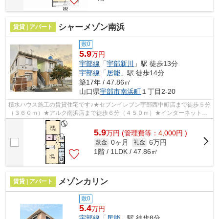
シャーメゾン南浜
賃貸 | アパート
敷0
5.9
万円
宇部線
「
宇部新川
」駅 徒歩13分
宇部線
「
居能
」駅 徒歩14分
築17年 / 47.86㎡
山口県
宇部市
南浜町
１丁目2-20
積水ハウス施工の賃貸住宅です♪★セブンイレブン宇部西中町店まで徒歩５分
（３６０ｍ）★アルク南浜店まで徒歩６分（４５０ｍ）★インターネット無
料（Ｗｉ－Ｆｉ）★対面キッチン★３口コ...
5.9
万
円
(管理費等：4,000円 )
0ヶ月
6万円
敷金
礼金
1階 / 1LDK / 47.86㎡
メゾンカリン
賃貸 | アパート
敷0
5.4
万円
宇部線
「
居能
」駅 徒歩8分