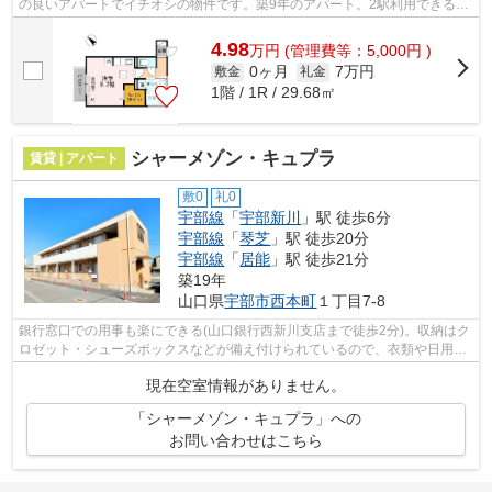
の良いアパートでイチオシの物件です。築9年のアパート。2駅利用できる場
所にあるので利便性が高いです。賃貸物...
4.98
万
円
(管理費等：5,000円 )
0ヶ月
7万円
敷金
礼金
1階 / 1R / 29.68㎡
シャーメゾン・キュプラ
賃貸 | アパート
敷0
礼0
宇部線
「
宇部新川
」駅 徒歩6分
宇部線
「
琴芝
」駅 徒歩20分
宇部線
「
居能
」駅 徒歩21分
築19年
山口県
宇部市
西本町
１丁目7-8
銀行窓口での用事も楽にできる(山口銀行西新川支店まで徒歩2分)。収納はク
ロゼット・シューズボックスなどが備え付けられているので、衣類や日用品
の収納に重宝します。室内設備は浴室...
現在空室情報がありません。
「シャーメゾン・キュプラ」への
お問い合わせはこちら