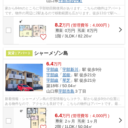
山口県
宇部市
西中町
家から84mのところに宇部助田郵便局があります。こちらの物件はアパート
です。物件の周辺に2駅あるので移動範囲も広がります。徒歩13分で駅への
アクセスができる物件です。当社スタッ...
8.2
万
円
(管理費等：4,000円 )
0万円
8万円
敷金
礼金
1階 / 3LDK / 82.20㎡
シャーメゾン島
賃貸 | アパート
6.4
万円
宇部線
「
宇部新川
」駅 徒歩9分
宇部線
「
居能
」駅 徒歩21分
宇部線
「
琴芝
」駅 徒歩21分
築18年 / 50.04㎡
山口県
宇部市
島
３丁目
新着情報：シャーメゾン島の空室情報ならコチラ。駅から徒歩9分の位置に
ある物件なので、アクセスも良好です。こちらの物件はアパートです。最上
階の物件です。当社スタッフが地域の賃...
6.4
万
円
(管理費等：4,000円 )
2ヶ月
1ヶ月
敷金
礼金
2階 / 1LDK / 50.04㎡