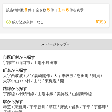
6
5
1～6
該当物件数
件
空き数
件
件を表示
変更
絞り込み条件：
なし
ページトップへ
市区町村から探す
宇部市
/
山口市
/
山陽小野田市
町名から探す
大字西岐波
/
大字妻崎開作
/
大字東岐波
/
恩田町
/
則貞
/
大字中山
/
中村
/
山門
/
東梶返
/
開
路線から探す
宇部線
/
小野田線
/
山陽本線
/
美祢線
/
山陽新幹線
駅から探す
琴芝
/
東新川
/
宇部新川
/
草江
/
床波
/
岩鼻
/
宇部
/
宇部岬
/