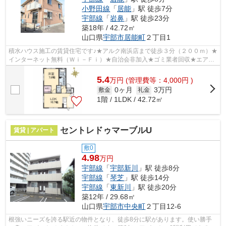
小野田線
「
居能
」駅 徒歩7分
宇部線
「
岩鼻
」駅 徒歩23分
築18年 / 42.72㎡
山口県
宇部市
居能町
２丁目1
積水ハウス施工の賃貸住宅です♪★アルク南浜店まで徒歩３分（２００ｍ）★
インターネット無料（Ｗｉ－Ｆｉ）★自治会非加入★ゴミ業者回収★エアコ
ン★対面キッチン★給湯器（追炊き機能付）★...
5.4
万
円
(管理費等：4,000円 )
0ヶ月
3万円
敷金
礼金
1階 / 1LDK / 42.72㎡
セントレドゥマーブルU
賃貸 | アパート
敷0
4.98
万円
宇部線
「
宇部新川
」駅 徒歩8分
宇部線
「
琴芝
」駅 徒歩14分
宇部線
「
東新川
」駅 徒歩20分
築12年 / 29.68㎡
山口県
宇部市
中央町
２丁目12-6
根強いニーズを誇る駅近の物件となり、徒歩8分に駅があります。使い勝手