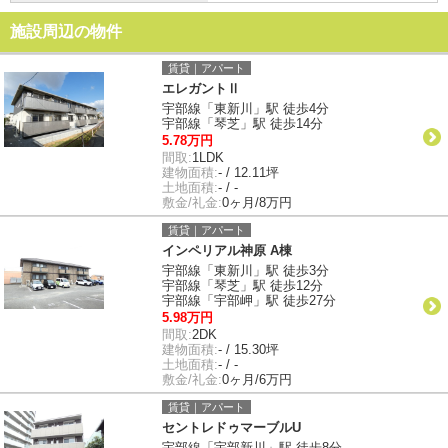
施設周辺の物件
賃貸｜アパート
エレガントⅡ
宇部線「東新川」駅 徒歩4分
宇部線「琴芝」駅 徒歩14分
5.78万円
間取:
1LDK
建物面積:
- / 12.11坪
土地面積:
- / -
敷金/礼金:
0ヶ月/8万円
賃貸｜アパート
インペリアル神原 A棟
宇部線「東新川」駅 徒歩3分
宇部線「琴芝」駅 徒歩12分
宇部線「宇部岬」駅 徒歩27分
5.98万円
間取:
2DK
建物面積:
- / 15.30坪
土地面積:
- / -
敷金/礼金:
0ヶ月/6万円
賃貸｜アパート
セントレドゥマーブルU
宇部線「宇部新川」駅 徒歩8分