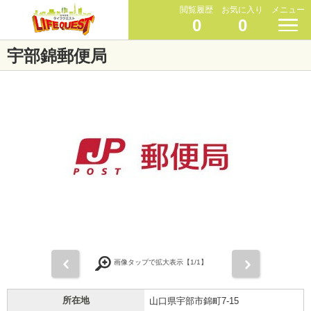
閲覧履歴
お気に入り
メニュー
0
0
宇部錦郵便局
前
次
画像タップで拡大表示【
1
/1】
所在地
山口県宇部市錦町7-15