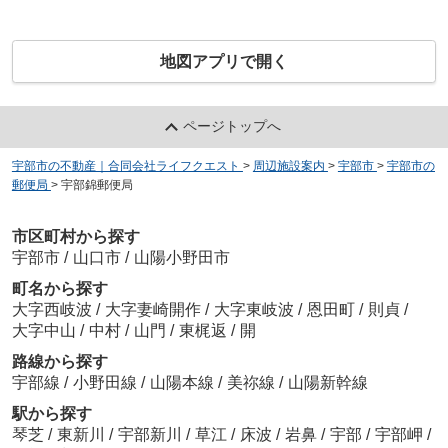
地図アプリで開く
ページトップへ
宇部市の不動産｜合同会社ライフクエスト
>
周辺施設案内
>
宇部市
>
宇部市の
郵便局
>
宇部錦郵便局
市区町村から探す
宇部市
/
山口市
/
山陽小野田市
町名から探す
大字西岐波
/
大字妻崎開作
/
大字東岐波
/
恩田町
/
則貞
/
大字中山
/
中村
/
山門
/
東梶返
/
開
路線から探す
宇部線
/
小野田線
/
山陽本線
/
美祢線
/
山陽新幹線
駅から探す
琴芝
/
東新川
/
宇部新川
/
草江
/
床波
/
岩鼻
/
宇部
/
宇部岬
/