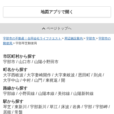
地図アプリで開く
ページトップへ
宇部市の不動産｜合同会社ライフクエスト
>
周辺施設案内
>
宇部市
>
宇部市の
郵便局
>
宇部琴芝郵便局
市区町村から探す
宇部市
/
山口市
/
山陽小野田市
町名から探す
大字西岐波
/
大字妻崎開作
/
大字東岐波
/
恩田町
/
則貞
/
大字中山
/
中村
/
山門
/
東梶返
/
開
路線から探す
宇部線
/
小野田線
/
山陽本線
/
美祢線
/
山陽新幹線
駅から探す
琴芝
/
東新川
/
宇部新川
/
草江
/
床波
/
岩鼻
/
宇部
/
宇部岬
/
居能
/
常盤