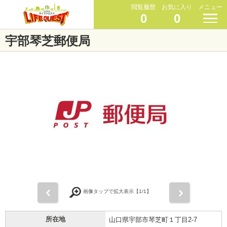
閲覧履歴
お気に入り
メニュー
0
0
宇部琴芝郵便局
前
次
画像タップで拡大表示【
1
/1】
所在地
山口県宇部市琴芝町１丁目2-7