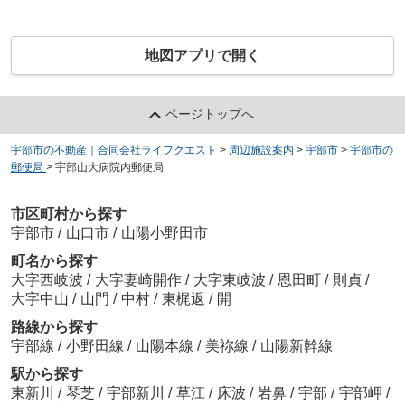
地図アプリで開く
ページトップへ
宇部市の不動産｜合同会社ライフクエスト
>
周辺施設案内
>
宇部市
>
宇部市の
郵便局
>
宇部山大病院内郵便局
市区町村から探す
宇部市
/
山口市
/
山陽小野田市
町名から探す
大字西岐波
/
大字妻崎開作
/
大字東岐波
/
恩田町
/
則貞
/
大字中山
/
山門
/
中村
/
東梶返
/
開
路線から探す
宇部線
/
小野田線
/
山陽本線
/
美祢線
/
山陽新幹線
駅から探す
東新川
/
琴芝
/
宇部新川
/
草江
/
床波
/
岩鼻
/
宇部
/
宇部岬
/