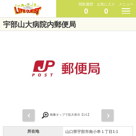
閲覧履歴
お気に入り
メニュー
0
0
宇部山大病院内郵便局
前
次
画像タップで拡大表示【
1
/1】
所在地
山口県宇部市南小串１丁目1-1