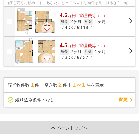
由度も高くお勧めです。あなたにとってベストな物件を見つけるなら、ぜひ
とも当社におまかせください。数々の...
4.5
万
円
(管理費等：- )
2ヶ月
1ヶ月
敷金
礼金
- / 4DK / 68.18㎡
4.5
万
円
(管理費等：- )
2ヶ月
1ヶ月
敷金
礼金
- / 3DK / 67.32㎡
1
2
1～1
該当物件数
件
空き数
件
件を表示
変更
絞り込み条件：
なし
ページトップへ