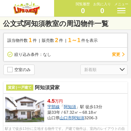
閲覧履歴
お気に入り
メニュー
0
0
公文式阿知須教室の周辺物件一覧
1
2
1～1
該当物件数
件
販売数
件
件を表示
変更
絞り込み条件：
なし
空室のみ
阿知須貸家
賃貸 | 一戸建て
4.5
万円
宇部線
「
阿知須
」駅 徒歩13分
築33年 / 67.32㎡～68.18㎡
山口県
山口市
阿知須
3206-3
駅まで徒歩13分に立地する物件です。戸建て物件は、室内のレイアウトの自