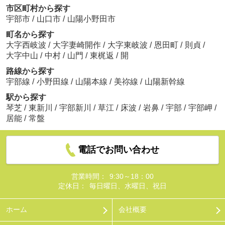
市区町村から探す
宇部市
/
山口市
/
山陽小野田市
町名から探す
大字西岐波
/
大字妻崎開作
/
大字東岐波
/
恩田町
/
則貞
/
大字中山
/
中村
/
山門
/
東梶返
/
開
路線から探す
宇部線
/
小野田線
/
山陽本線
/
美祢線
/
山陽新幹線
駅から探す
琴芝
/
東新川
/
宇部新川
/
草江
/
床波
/
岩鼻
/
宇部
/
宇部岬
/
居能
/
常盤
電話でお問い合わせ
営業時間：
9:30～18：00
定休日：
毎日曜日、水曜日、祝日
ホーム
会社概要