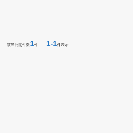
1
1-1
該当公開件数
件
件表示