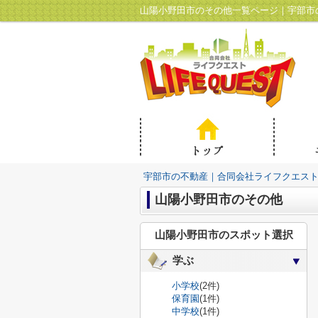
山陽小野田市のその他一覧ページ｜宇部市
宇部市の不動産｜合同会社ライフクエス
山陽小野田市のその他
山陽小野田市のスポット選択
学ぶ
小学校
(2件)
保育園
(1件)
中学校
(1件)