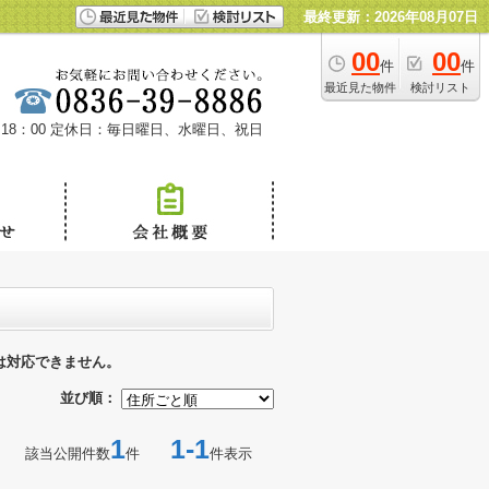
最終更新：2026年08月07日
00
00
件
件
最近見た物件
検討リスト
18：00
定休日：毎日曜日、水曜日、祝日
は対応できません。
並び順：
1
1-1
該当公開件数
件
件表示