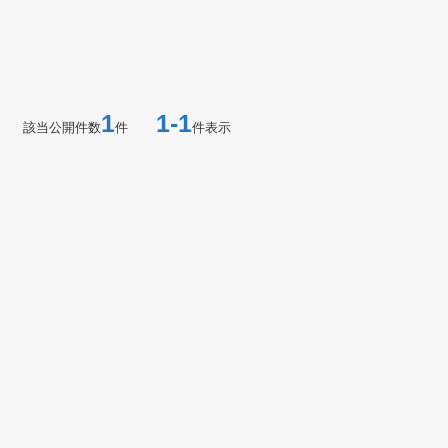
1
1-1
該当公開件数
件
件表示