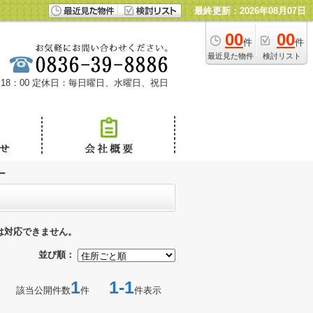
最終更新：2026年08月07日
00
00
件
件
最近見た物件
検討リスト
18：00
定休日：毎日曜日、水曜日、祝日
ー
は対応できません。
並び順：
1
1-1
該当公開件数
件
件表示