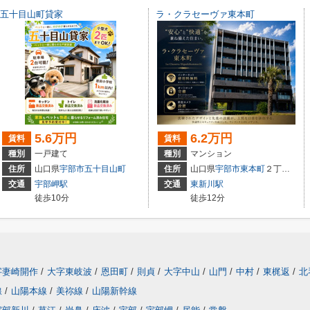
五十目山町貸家
ラ・クラセーヴァ東本町
5.6万円
6.2万円
賃料
賃料
種別
一戸建て
種別
マンション
住所
山口県
宇部市
五十目山町
住所
山口県
宇部市
東本町
２丁目6-7
交通
宇部岬駅
交通
東新川駅
徒歩10分
徒歩12分
字妻崎開作
/
大字東岐波
/
恩田町
/
則貞
/
大字中山
/
山門
/
中村
/
東梶返
/
北
線
/
山陽本線
/
美祢線
/
山陽新幹線