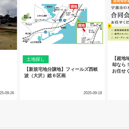
【超地
土地探し
却なら
【新規宅地分譲地】フィールズ西岐
お任せ
波（大沢）総６区画
25-09-26
2025-09-18