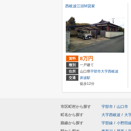
西岐波江頭M貸家
8万円
賃料
種別
一戸建て
住所
山口県
宇部市
大字西岐波
交通
床波駅
徒歩12分
市区町村から探す
宇部市
/
山口市
町名から探す
大字西岐波
/
大
路線から探す
宇部線
/
小野田