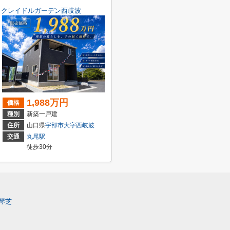
クレイドルガーデン西岐波
1,988万円
価格
種別
新築一戸建
住所
山口県
宇部市
大字西岐波
交通
丸尾駅
徒歩30分
琴芝