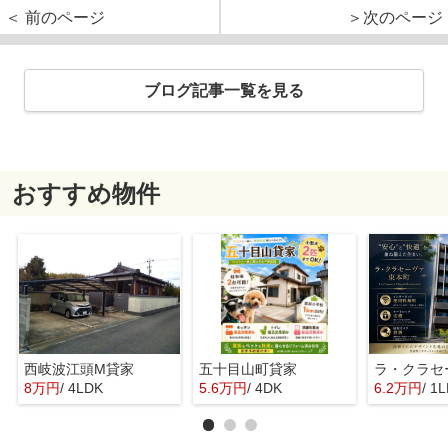
＜ 前のページ
＞次のページ
ブログ記事一覧を見る
おすすめ物件
西岐波江頭M貸家
五十目山町貸家
8万円
/ 4LDK
5.6万円
/ 4DK
6.2万円
/ 1