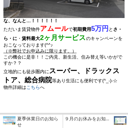
な、なんと…！！！！！！
アムール
5万円
ただいま賃貸物件
で
初期費用
と
さ・
2ヶ月サービス
ら・に
・
賃料最大
のキャンペーンを
おこなっております(^^♪
（※弊社でお申込みに限ります。）
この機会に是非！！ご内見、新生活、
住み替え
等いかがで
すか？？
スーパー、ドラックス
立地的にも徒歩圏内に
トア、総合病院
等あり生活にも便利です(^_-)-☆
物件詳細は
こちら
へ
夏季休業日のお知ら
９月のお休みをお知...
せ