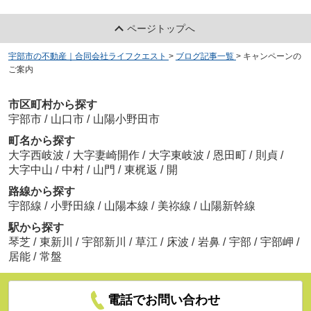
ページトップへ
宇部市の不動産｜合同会社ライフクエスト
>
ブログ記事一覧
>
キャンペーンの
ご案内
市区町村から探す
宇部市
/
山口市
/
山陽小野田市
町名から探す
大字西岐波
/
大字妻崎開作
/
大字東岐波
/
恩田町
/
則貞
/
大字中山
/
中村
/
山門
/
東梶返
/
開
路線から探す
宇部線
/
小野田線
/
山陽本線
/
美祢線
/
山陽新幹線
駅から探す
琴芝
/
東新川
/
宇部新川
/
草江
/
床波
/
岩鼻
/
宇部
/
宇部岬
/
居能
/
常盤
電話でお問い合わせ