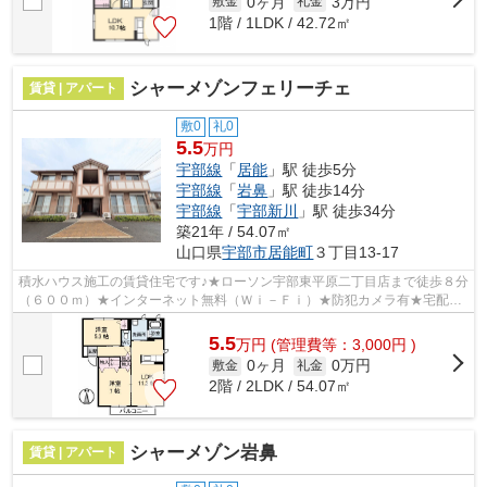
0ヶ月
3万円
敷金
礼金
1階 / 1LDK / 42.72㎡
シャーメゾンフェリーチェ
賃貸 | アパート
敷0
礼0
5.5
万円
宇部線
「
居能
」駅 徒歩5分
宇部線
「
岩鼻
」駅 徒歩14分
宇部線
「
宇部新川
」駅 徒歩34分
築21年 / 54.07㎡
山口県
宇部市
居能町
３丁目13-17
積水ハウス施工の賃貸住宅です♪★ローソン宇部東平原二丁目店まで徒歩８分
（６００ｍ）★インターネット無料（Ｗｉ－Ｆｉ）★防犯カメラ有★宅配Ｂ
ＯＸ有★エアコン★対面キッチン★給湯器（...
5.5
万
円
(管理費等：3,000円 )
0ヶ月
0万円
敷金
礼金
2階 / 2LDK / 54.07㎡
シャーメゾン岩鼻
賃貸 | アパート