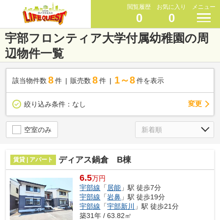
閲覧履歴
お気に入り
メニュー
0
0
宇部フロンティア大学付属幼稚園の周
辺物件一覧
8
8
1～8
該当物件数
件
販売数
件
件を表示
変更
絞り込み条件：
なし
空室のみ
ディアス鍋倉 B棟
賃貸 | アパート
6.5
万円
宇部線
「
居能
」駅 徒歩7分
宇部線
「
岩鼻
」駅 徒歩19分
宇部線
「
宇部新川
」駅 徒歩21分
築31年 / 63.82㎡