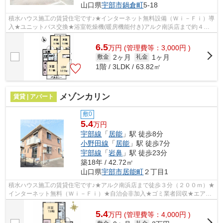
山口県
宇部市
鍋倉町
5-18
積水ハウス施工の賃貸住宅です♪★インターネット無料設備（Ｗｉ－Ｆｉ）導
入★ユニットバス交換★浴室乾燥機(暖房機能付き)アルク南浜店まで約４４
３ｍ！！／セブンイレブン宇部藤曲店ま...
6.5
万
円
(管理費等：3,000円 )
2ヶ月
1ヶ月
敷金
礼金
1階 / 3LDK / 63.82㎡
メゾンカリン
賃貸 | アパート
敷0
5.4
万円
宇部線
「
居能
」駅 徒歩8分
小野田線
「
居能
」駅 徒歩7分
宇部線
「
岩鼻
」駅 徒歩23分
築18年 / 42.72㎡
山口県
宇部市
居能町
２丁目1
積水ハウス施工の賃貸住宅です♪★アルク南浜店まで徒歩３分（２００ｍ）★
インターネット無料（Ｗｉ－Ｆｉ）★自治会非加入★ゴミ業者回収★エアコ
ン★対面キッチン★給湯器（追炊き機能付）★...
5.4
万
円
(管理費等：4,000円 )