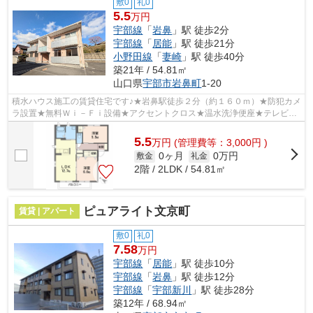
敷0
礼0
5.5
万円
宇部線
「
岩鼻
」駅 徒歩2分
宇部線
「
居能
」駅 徒歩21分
小野田線
「
妻崎
」駅 徒歩40分
築21年 / 54.81㎡
山口県
宇部市
岩鼻町
1-20
積水ハウス施工の賃貸住宅です♪★岩鼻駅徒歩２分（約１６０ｍ）★防犯カメ
ラ設置★無料Ｗｉ－Ｆｉ設備★アクセントクロス★温水洗浄便座★テレビモ
ニターホン
5.5
万
円
(管理費等：3,000円 )
0ヶ月
0万円
敷金
礼金
2階 / 2LDK / 54.81㎡
ピュアライト文京町
賃貸 | アパート
敷0
礼0
7.58
万円
宇部線
「
居能
」駅 徒歩10分
宇部線
「
岩鼻
」駅 徒歩12分
宇部線
「
宇部新川
」駅 徒歩28分
築12年 / 68.94㎡