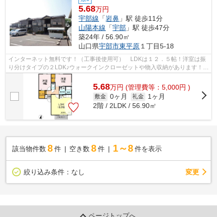
5.68
万円
宇部線
「
岩鼻
」駅 徒歩11分
山陽本線
「
宇部
」駅 徒歩47分
築24年 / 56.90㎡
山口県
宇部市
東平原
１丁目5-18
インターネット無料です！（工事後使用可） LDKは１２．５帖！洋室は振
り分けタイプの２LDK♪ウォークインクローゼットや物入収納があります！共
用部には宅配ボックス付き！バルコニー...
5.68
万
円
(管理費等：5,000円 )
0ヶ月
1ヶ月
敷金
礼金
2階 / 2LDK / 56.90㎡
8
8
1～8
該当物件数
件
空き数
件
件を表示
変更
絞り込み条件：
なし
ページトップへ