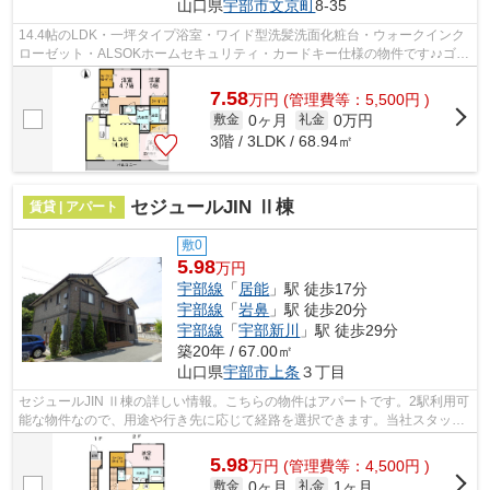
山口県
宇部市
文京町
8-35
14.4帖のLDK・一坪タイプ浴室・ワイド型洗髪洗面化粧台・ウォークインク
ローゼット・ALSOKホームセキュリティ・カードキー仕様の物件です♪♪ゴミ
は便利な業者回収♪インターネット月額2,...
7.58
万
円
(管理費等：5,500円 )
0ヶ月
0万円
敷金
礼金
3階 / 3LDK / 68.94㎡
セジュールJIN Ⅱ棟
賃貸 | アパート
敷0
5.98
万円
宇部線
「
居能
」駅 徒歩17分
宇部線
「
岩鼻
」駅 徒歩20分
宇部線
「
宇部新川
」駅 徒歩29分
築20年 / 67.00㎡
山口県
宇部市
上条
３丁目
セジュールJIN Ⅱ棟の詳しい情報。こちらの物件はアパートです。2駅利用可
能な物件なので、用途や行き先に応じて経路を選択できます。当社スタッフ
が地域の賃貸情報をご提供いたします...
5.98
万
円
(管理費等：4,500円 )
0ヶ月
1ヶ月
敷金
礼金