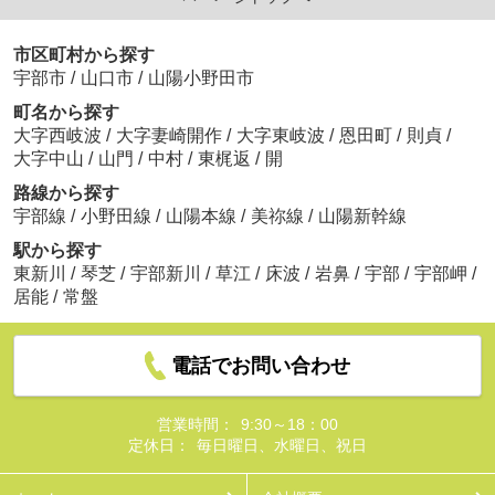
市区町村から探す
宇部市
/
山口市
/
山陽小野田市
町名から探す
大字西岐波
/
大字妻崎開作
/
大字東岐波
/
恩田町
/
則貞
/
大字中山
/
山門
/
中村
/
東梶返
/
開
路線から探す
宇部線
/
小野田線
/
山陽本線
/
美祢線
/
山陽新幹線
駅から探す
東新川
/
琴芝
/
宇部新川
/
草江
/
床波
/
岩鼻
/
宇部
/
宇部岬
/
居能
/
常盤
電話でお問い合わせ
営業時間：
9:30～18：00
定休日：
毎日曜日、水曜日、祝日