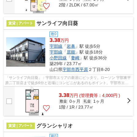
2階 / 2LDK / 67.00㎡
サンライフ向日葵
賃貸 | アパート
敷0
3.38
万円
宇部線
「
岩鼻
」駅 徒歩5分
宇部線
「
居能
」駅 徒歩18分
小野田線
「
妻崎
」駅 徒歩36分
築29年 / 23.77㎡
山口県
宇部市
西平原
２丁目8-20
「サンライフ向日葵」：宇部市エリアの新居にピッタリ。ローソン 宇部東平
原二丁目店まで徒歩6分と近場にコンビニがあるのもポイント。宇部市エリ
アの賃貸情報をお探しなら、地域に詳...
3.38
万
円
(管理費等：4,000円 )
0ヶ月
1ヶ月
敷金
礼金
1階 / 1R / 23.77㎡
グランシャリオ
賃貸 | アパート
敷0