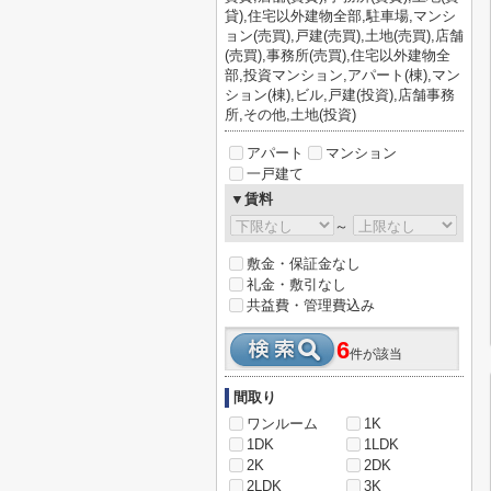
貸),住宅以外建物全部,駐車場,マンシ
ョン(売買),戸建(売買),土地(売買),店舗
(売買),事務所(売買),住宅以外建物全
部,投資マンション,アパート(棟),マン
ション(棟),ビル,戸建(投資),店舗事務
所,その他,土地(投資)
アパート
マンション
一戸建て
▼賃料
～
敷金・保証金なし
礼金・敷引なし
共益費・管理費込み
6
件が該当
間取り
ワンルーム
1K
1DK
1LDK
2K
2DK
2LDK
3K