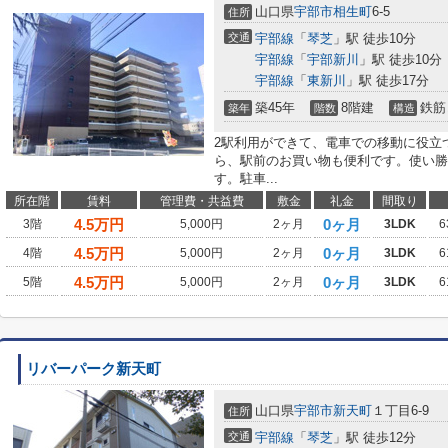
山口県
宇部市
相生町
6-5
住所
交通
宇部線
「
琴芝
」駅 徒歩10分
宇部線
「
宇部新川
」駅 徒歩10分
宇部線
「
東新川
」駅 徒歩17分
築45年
8階建
鉄筋
築年
階数
構造
2駅利用ができて、電車での移動に役立
ら、駅前のお買い物も便利です。使い勝
す。駐車...
所在階
賃料
管理費・共益費
敷金
礼金
間取り
4.5
万円
0ヶ月
3階
5,000円
2ヶ月
3LDK
6
4.5
万円
0ヶ月
4階
5,000円
2ヶ月
3LDK
6
4.5
万円
0ヶ月
5階
5,000円
2ヶ月
3LDK
6
リバーパーク新天町
山口県
宇部市
新天町
１丁目6-9
住所
交通
宇部線
「
琴芝
」駅 徒歩12分