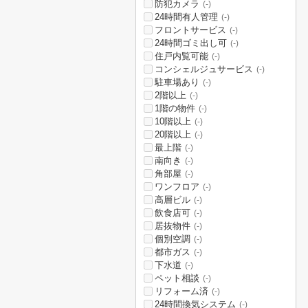
防犯カメラ
(-)
24時間有人管理
(-)
フロントサービス
(-)
24時間ゴミ出し可
(-)
住戸内覧可能
(-)
コンシェルジュサービス
(-)
駐車場あり
(-)
2階以上
(-)
1階の物件
(-)
10階以上
(-)
20階以上
(-)
最上階
(-)
南向き
(-)
角部屋
(-)
ワンフロア
(-)
高層ビル
(-)
飲食店可
(-)
居抜物件
(-)
個別空調
(-)
都市ガス
(-)
下水道
(-)
ペット相談
(-)
リフォーム済
(-)
24時間換気システム
(-)