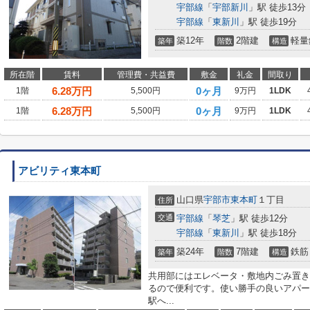
宇部線
「
宇部新川
」駅 徒歩13分
宇部線
「
東新川
」駅 徒歩19分
築12年
2階建
軽量
築年
階数
構造
所在階
賃料
管理費・共益費
敷金
礼金
間取り
6.28
万円
0ヶ月
1階
5,500円
9万円
1LDK
6.28
万円
0ヶ月
1階
5,500円
9万円
1LDK
アビリティ東本町
山口県
宇部市
東本町
１丁目
住所
交通
宇部線
「
琴芝
」駅 徒歩12分
宇部線
「
東新川
」駅 徒歩18分
築24年
7階建
鉄筋
築年
階数
構造
共用部にはエレベータ・敷地内ごみ置き
るので便利です。使い勝手の良いアパー
駅へ...