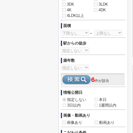
3DK
3LDK
4K
4DK
4LDK以上
面積
～
駅からの徒歩
築年数
6
件が該当
情報公開日
指定しない
本日
3日以内
1週間以内
画像・動画あり
画像あり
動画あり
こだわり条件