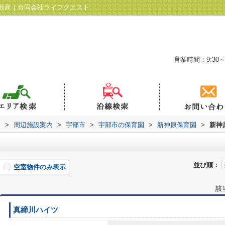
動産｜合同会社ライフクエスト
営業時間：9:30～
ト
>
周辺施設案内
>
宇部市
>
宇部市の保育園
>
新神原保育園
>
新神
並び順：
空室物件のみ表示
該
真締川ハイツ