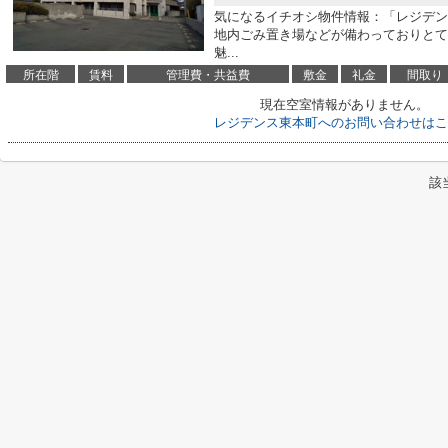
気になるイチオシ物件情報：「レジデン
地内ごみ置き場などが備わっておりとて
魅...
所在階
賃料
管理費・共益費
敷金
礼金
間取り
現在空室情報がありません。
レジデンス東本町へのお問い合わせはこ
該