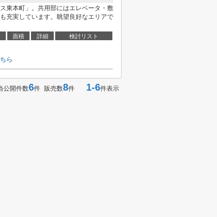
ス東本町」。共用部にはエレベータ・敷
も充実しています。眺望良好なエリアで
面積
詳細
検討リスト
ちら
6
8
1-6
当公開件数
件 販売数
件
件表示