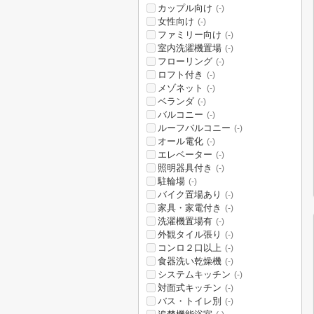
カップル向け
(-)
女性向け
(-)
ファミリー向け
(-)
室内洗濯機置場
(-)
フローリング
(-)
ロフト付き
(-)
メゾネット
(-)
ベランダ
(-)
バルコニー
(-)
ルーフバルコニー
(-)
オール電化
(-)
エレベーター
(-)
照明器具付き
(-)
駐輪場
(-)
バイク置場あり
(-)
家具・家電付き
(-)
洗濯機置場有
(-)
外観タイル張り
(-)
コンロ２口以上
(-)
食器洗い乾燥機
(-)
システムキッチン
(-)
対面式キッチン
(-)
バス・トイレ別
(-)