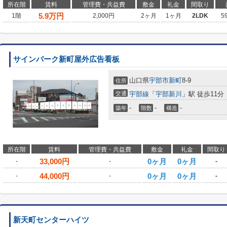
所在階
賃料
管理費・共益費
敷金
礼金
間取り
5.9
万円
1階
2,000円
2ヶ月
1ヶ月
2LDK
5
サインパーク新町屋外広告看板
山口県
宇部市
新町
8-9
住所
交通
宇部線
「
宇部新川
」駅 徒歩11分
-
-
-
築年
階数
構造
所在階
賃料
管理費・共益費
敷金
礼金
間取り
33,000
円
0ヶ月
0ヶ月
-
-
-
44,000
円
0ヶ月
0ヶ月
-
-
-
新天町センターハイツ