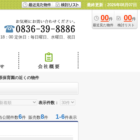
最終更新：2026年08月07日
00
00
件
件
最近見た物件
検討リスト
18：00
定休日：毎日曜日、水曜日、祝日
原保育園の近くの物件
表示件数：
6
8
1-6
当公開件数
件 販売数
件
件表示