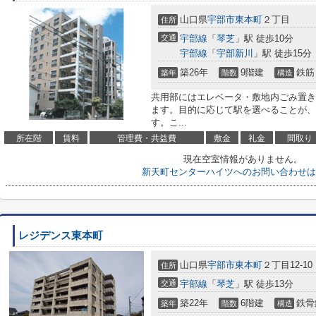
山口県
宇部市
東本町
２丁目
住所
交通
宇部線
「
琴芝
」駅 徒歩10分
宇部線
「
宇部新川
」駅 徒歩15分
築26年
9階建
鉄筋
築年
階数
構造
共用部にはエレベータ・敷地内ごみ置き
ます。目的に応じて駅を選べることが、
す。こ...
所在階
賃料
管理費・共益費
敷金
礼金
間取り
現在空室情報がありません。
新天町センターハイツへのお問い合わせは
レジデンス東本町
山口県
宇部市
東本町
２丁目12-10
住所
交通
宇部線
「
琴芝
」駅 徒歩13分
築22年
6階建
鉄骨
築年
階数
構造