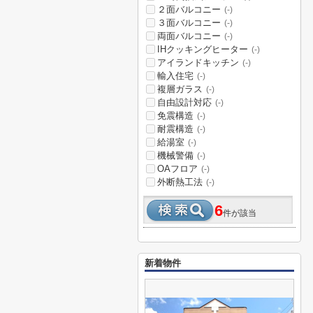
２面バルコニー
(-)
３面バルコニー
(-)
両面バルコニー
(-)
IHクッキングヒーター
(-)
アイランドキッチン
(-)
輸入住宅
(-)
複層ガラス
(-)
自由設計対応
(-)
免震構造
(-)
耐震構造
(-)
給湯室
(-)
機械警備
(-)
OAフロア
(-)
外断熱工法
(-)
6
件が該当
新着物件