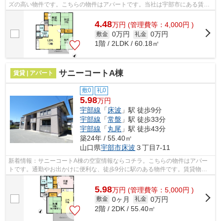
ズの高い物件です。こちらの物件はアパートです。当社は宇部市にある賃貸
物件情報を豊富に取り扱っております。...
4.48
万
円
(管理費等：4,000円 )
0万円
0万円
敷金
礼金
1階 / 2LDK / 60.18㎡
サニーコートA棟
賃貸 | アパート
敷0
礼0
5.98
万円
宇部線
「
床波
」駅 徒歩9分
宇部線
「
常盤
」駅 徒歩33分
宇部線
「
丸尾
」駅 徒歩43分
築24年 / 55.40㎡
山口県
宇部市
床波
３丁目7-11
新着情報：サニーコートA棟の空室情報ならコチラ。こちらの物件はアパー
トです。通勤やお出かけに便利な、徒歩9分に駅のある物件です。賃貸物件
のことなら、豊富な物件情報を取り扱う...
5.98
万
円
(管理費等：5,000円 )
0ヶ月
0万円
敷金
礼金
2階 / 2DK / 55.40㎡