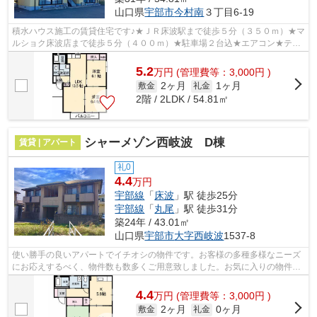
山口県
宇部市
今村南
３丁目6-19
積水ハウス施工の賃貸住宅です♪★ＪＲ床波駅まで徒歩５分（３５０ｍ）★マ
ルショク床波店まで徒歩５分（４００ｍ）★駐車場２台込★エアコン★テレ
ビモニターホン★温水洗浄便座★アクセント...
5.2
万
円
(管理費等：3,000円 )
2ヶ月
1ヶ月
敷金
礼金
2階 / 2LDK / 54.81㎡
シャーメゾン西岐波 D棟
賃貸 | アパート
礼0
4.4
万円
宇部線
「
床波
」駅 徒歩25分
宇部線
「
丸尾
」駅 徒歩31分
築24年 / 43.01㎡
山口県
宇部市
大字西岐波
1537-8
使い勝手の良いアパートでイチオシの物件です。お客様の多種多様なニーズ
にお応えするべく、物件数も数多くご用意致しました。お気に入りの物件を
どうぞ見つけてみてください。
4.4
万
円
(管理費等：3,000円 )
2ヶ月
0ヶ月
敷金
礼金