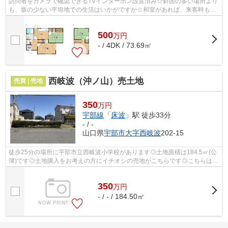
訪問者をカメラで確認できるTVインターホン設置済み☆斜面の多い場所より
も、坂の少ない平坦地での生活はいかがですか☆和室があれば、来客時も対
応が簡単です☆特に人数が多いときなどは...
500
万
円
- / 4DK / 73.69㎡
西岐波（沖ノ山）売土地
売買 | 売地
350
万円
宇部線
「
床波
」駅 徒歩33分
- / -
山口県
宇部市
大字西岐波
202-15
徒歩25分の場所に宇部市立西岐波小学校があります◎土地面積は184.5㎡(公
簿)です◎土地購入をお考えの方にイチオシの売地がこちらです◎こちらは間
取りや建築時期などの建築条件に指定が...
350
万
円
- / - / 184.50㎡