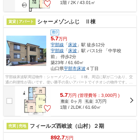
1階 / 2K / 43.01㎡
シャーメゾンふじ Ⅱ棟
賃貸 | アパート
敷0
5.7
万円
宇部線
「
床波
」駅 徒歩12分
宇部線
「
床波
」駅 バス1分 「中学校
前」 停歩2分
築23年 / 61.60㎡
山口県
宇部市
床波
４丁目
宇部線床波駅周辺物件：シャーメゾンふじ Ⅱ棟。周辺に駅が二つあり、交
通の利便性が高いです。使い勝手の良いアパートでイチオシの物件です。駅
まで徒歩12分でアクセス可能な物件です...
5.7
万
円
(管理費等：3,000円 )
0ヶ月
3万円
敷金
礼金
1階 / 2LDK / 61.60㎡
フィールズ西岐波（山村）２期
売買 | 売地
892.7
万円