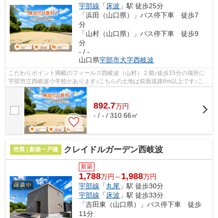
宇部線
「
床波
」駅 徒歩25分
「浜田（山口県）」バス停下車 徒歩7
分
「山村（山口県）」バス停下車 徒歩9
分
- / -
山口県
宇部市
大字西岐波
こだわりポイント満載のフィールズ西岐波（山村）２期♪徒歩15分の場所に
宇部市立西岐波小学校があります♪こちらの土地は前面道路6m以上です♪こち
らの土地面積は310.66㎡(実測)です♪地...
892.7
万
円
- / - / 310.66㎡
クレイドルガーデン西岐波
売買 | 新築一戸建
新築
1,788
1,988
万円～
万円
宇部線
「
丸尾
」駅 徒歩30分
宇部線
「
床波
」駅 徒歩33分
「吉田東（山口県）」バス停下車 徒歩
11分