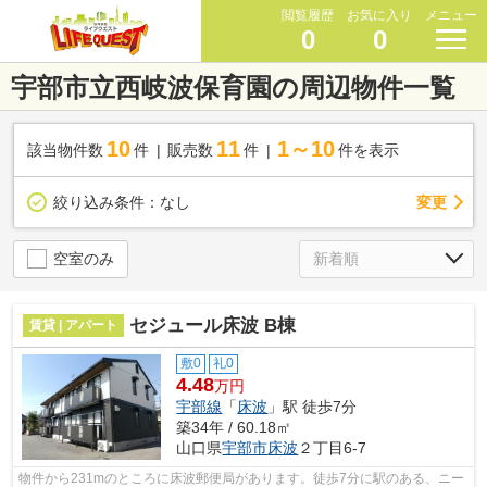
閲覧履歴
お気に入り
メニュー
0
0
宇部市立西岐波保育園の周辺物件一覧
10
11
1～10
該当物件数
件
販売数
件
件を表示
変更
絞り込み条件：
なし
空室のみ
セジュール床波 B棟
賃貸 | アパート
敷0
礼0
4.48
万円
宇部線
「
床波
」駅 徒歩7分
築34年 / 60.18㎡
山口県
宇部市
床波
２丁目6-7
物件から231mのところに床波郵便局があります。徒歩7分に駅のある、ニー