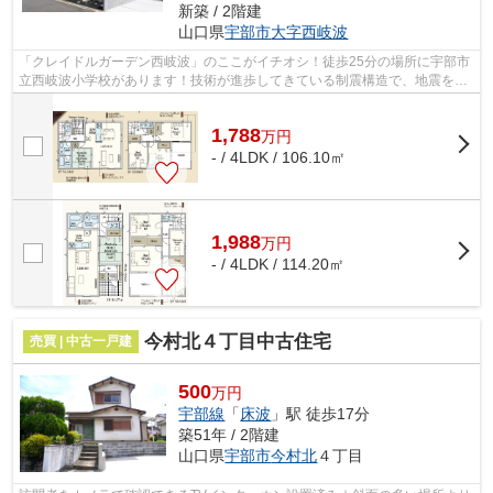
新築 / 2階建
山口県
宇部市
大字西岐波
「クレイドルガーデン西岐波」のここがイチオシ！徒歩25分の場所に宇部市
立西岐波小学校があります！技術が進歩してきている制震構造で、地震を防
いでくれます！設備も充実している新...
1,788
万
円
- / 4LDK / 106.10㎡
1,988
万
円
- / 4LDK / 114.20㎡
今村北４丁目中古住宅
売買 | 中古一戸建
500
万円
宇部線
「
床波
」駅 徒歩17分
築51年 / 2階建
山口県
宇部市
今村北
４丁目