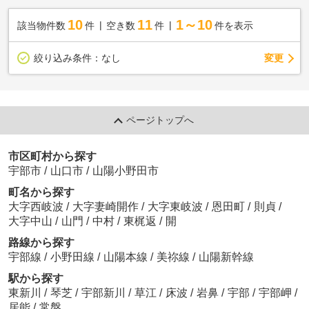
10
11
1～10
該当物件数
件
空き数
件
件を表示
変更
絞り込み条件：
なし
ページトップへ
市区町村から探す
宇部市
/
山口市
/
山陽小野田市
町名から探す
大字西岐波
/
大字妻崎開作
/
大字東岐波
/
恩田町
/
則貞
/
大字中山
/
山門
/
中村
/
東梶返
/
開
路線から探す
宇部線
/
小野田線
/
山陽本線
/
美祢線
/
山陽新幹線
駅から探す
東新川
/
琴芝
/
宇部新川
/
草江
/
床波
/
岩鼻
/
宇部
/
宇部岬
/
居能
/
常盤