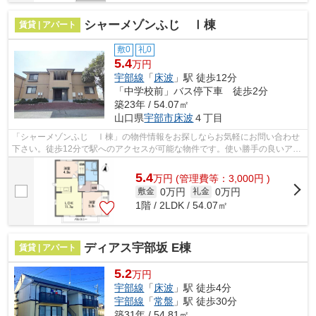
シャーメゾンふじ Ⅰ棟
賃貸 | アパート
敷0
礼0
5.4
万円
宇部線
「
床波
」駅 徒歩12分
「中学校前」バス停下車 徒歩2分
築23年 / 54.07㎡
山口県
宇部市
床波
４丁目
「シャーメゾンふじ Ⅰ棟」の物件情報をお探しならお気軽にお問い合わせ
下さい。徒歩12分で駅へのアクセスが可能な物件です。使い勝手の良いアパ
ートでイチオシの物件です。最上階の物...
5.4
万
円
(管理費等：3,000円 )
0万円
0万円
敷金
礼金
1階 / 2LDK / 54.07㎡
ディアス宇部坂 E棟
賃貸 | アパート
5.2
万円
宇部線
「
床波
」駅 徒歩4分
宇部線
「
常盤
」駅 徒歩30分
築31年 / 54.81㎡