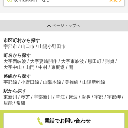
ページトップへ
市区町村から探す
宇部市
/
山口市
/
山陽小野田市
町名から探す
大字西岐波
/
大字妻崎開作
/
大字東岐波
/
恩田町
/
則貞
/
大字中山
/
山門
/
中村
/
東梶返
/
開
路線から探す
宇部線
/
小野田線
/
山陽本線
/
美祢線
/
山陽新幹線
駅から探す
東新川
/
琴芝
/
宇部新川
/
草江
/
床波
/
岩鼻
/
宇部
/
宇部岬
/
居能
/
常盤
電話でお問い合わせ