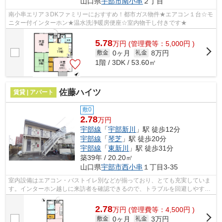
山口県
宇部市
南小串
２丁目
南小串エリア３DKファミリーにおすすめ！都市ガス物件★エアコン１台☆モ
ニター付インターホン★温水洗浄暖房便座☆室内物干し付きです★
5.78
万
円
(管理費等：5,000円 )
0ヶ月
8万円
敷金
礼金
1階 / 3DK / 53.60㎡
佐藤ハイツ
賃貸 | アパート
敷0
2.78
万円
宇部線
「
宇部新川
」駅 徒歩12分
宇部線
「
琴芝
」駅 徒歩20分
宇部線
「
東新川
」駅 徒歩31分
築39年 / 20.20㎡
山口県
宇部市
西小串
１丁目3-35
室内設備はエアコン・バストイレ別などが揃っており、とても充実していま
す。インターホン越しに来訪者を確認できるので、トラブルを回避しやすく
なります。ネットの回線工事が済んで...
2.78
万
円
(管理費等：4,500円 )
0ヶ月
3万円
敷金
礼金