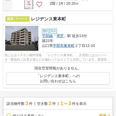
2階 / 1R / 20.20㎡
レジデンス東本町
賃貸 | アパート
敷0
礼0
宇部線
「
琴芝
」駅 徒歩13分
築22年
山口県
宇部市
東本町
２丁目12-10
気になるイチオシ物件情報：「レジデンス東本町」。共用部にはエレベー
タ・敷地内ごみ置き場などが備わっておりとても充実しています。眺望良好
なエリアで魅力的です。こちらの物件は...
現在空室情報がありません。
「レジデンス東本町」への
お問い合わせはこちら
3
2
1～3
該当物件数
件
空き数
件
件を表示
変更
絞り込み条件：
なし