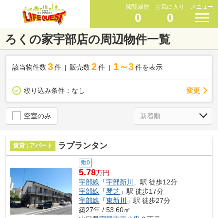
閲覧履歴
お気に入り
メニュー
0
0
ろくの家宇部店の周辺物件一覧
3
2
1～3
該当物件数
件
販売数
件
件を表示
変更
絞り込み条件：
なし
空室のみ
ラプランタン
賃貸 | アパート
敷0
5.78
万円
宇部線
「
宇部新川
」駅 徒歩12分
宇部線
「
琴芝
」駅 徒歩17分
宇部線
「
東新川
」駅 徒歩27分
築27年 / 53.60㎡