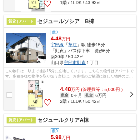
1階 / 1LDK / 43.93㎡
セジュールソシア B棟
賃貸 | アパート
敷0
4.48
万円
宇部線
「
草江
」駅 徒歩15分
「則貞」バス停下車 徒歩6分
築30年 / 50.42㎡
山口県
宇部市
則貞
１丁目
この物件は、駅まで徒歩15分に立地しています。こちらの物件はアパートで
す。多種多様な物件を取り扱う当社は、お客様のご希望に適した物件のご紹
介をさせていただきます。こだわりた...
4.48
万
円
(管理費等：5,000円 )
0ヶ月
6万円
敷金
礼金
2階 / 1LDK / 50.42㎡
セジュールクリアA棟
賃貸 | アパート
敷0
5.98
万円