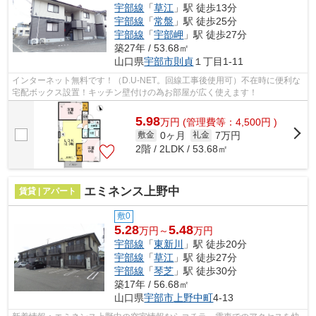
宇部線
「
草江
」駅 徒歩13分
宇部線
「
常盤
」駅 徒歩25分
宇部線
「
宇部岬
」駅 徒歩27分
築27年 / 53.68㎡
山口県
宇部市
則貞
１丁目1-11
インターネット無料です！（D.U-NET。回線工事後使用可）不在時に便利な
宅配ボックス設置！キッチン壁付けの為お部屋が広く使えます！
5.98
万
円
(管理費等：4,500円 )
0ヶ月
7万円
敷金
礼金
2階 / 2LDK / 53.68㎡
エミネンス上野中
賃貸 | アパート
敷0
5.28
5.48
万円～
万円
宇部線
「
東新川
」駅 徒歩20分
宇部線
「
草江
」駅 徒歩27分
宇部線
「
琴芝
」駅 徒歩30分
築17年 / 56.68㎡
山口県
宇部市
上野中町
4-13