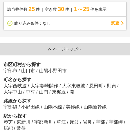
25
30
1～25
該当物件数
件
空き数
件
件を表示
変更
絞り込み条件：
なし
ページトップへ
市区町村から探す
宇部市
/
山口市
/
山陽小野田市
町名から探す
大字西岐波
/
大字妻崎開作
/
大字東岐波
/
恩田町
/
則貞
/
大字中山
/
中村
/
山門
/
東梶返
/
開
路線から探す
宇部線
/
小野田線
/
山陽本線
/
美祢線
/
山陽新幹線
駅から探す
琴芝
/
東新川
/
宇部新川
/
草江
/
床波
/
岩鼻
/
宇部
/
宇部岬
/
居能
/
常盤