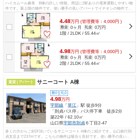
ハイカムール麻美 B棟の詳しい情報。周辺に2駅ありの電車通勤しやすい物
件です。最上階の物件です。使い勝手の良いアパートでイチオシの物件で
す。周辺環境にこだわる方にご紹介した...
4.48
万
円
(管理費等：4,000円 )
0ヶ月
0万円
敷金
礼金
1階 / 2LDK / 55.44㎡
4.98
万
円
(管理費等：4,000円 )
0ヶ月
0万円
敷金
礼金
2階 / 2LDK / 55.44㎡
サニーコート A棟
賃貸 | アパート
敷0
礼0
4.98
万円
宇部線
「
草江
」駅 徒歩9分
「則貞バス停」バス停下車 徒歩2分
築22年 / 62.10㎡
山口県
宇部市
則貞
６丁目2-47
多くの方からご好評頂いているサニーコート A棟のご紹介です。山口銀行則
貞支店まで237mです。こちらの物件は陽当り良好です。使い勝手の良いア