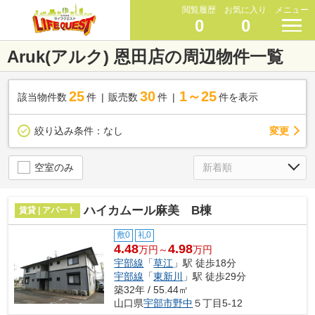
閲覧履歴
お気に入り
メニュー
0
0
Aruk(アルク) 恩田店の周辺物件一覧
25
30
1～25
該当物件数
件
販売数
件
件を表示
変更
絞り込み条件：
なし
空室のみ
ハイカムール麻美 B棟
賃貸 | アパート
敷0
礼0
4.48
4.98
万円～
万円
宇部線
「
草江
」駅 徒歩18分
宇部線
「
東新川
」駅 徒歩29分
築32年 / 55.44㎡
山口県
宇部市
野中
５丁目5-12