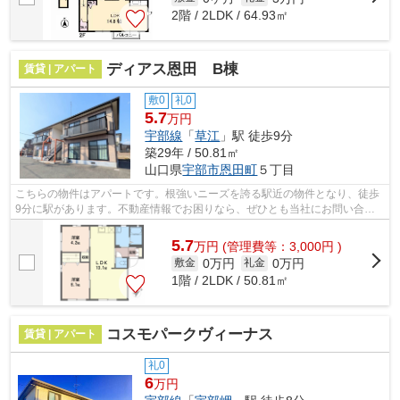
2階 / 2LDK / 64.93㎡
ディアス恩田 B棟
賃貸 | アパート
敷0
礼0
5.7
万円
宇部線
「
草江
」駅 徒歩9分
築29年 / 50.81㎡
山口県
宇部市
恩田町
５丁目
こちらの物件はアパートです。根強いニーズを誇る駅近の物件となり、徒歩
9分に駅があります。不動産情報でお困りなら、ぜひとも当社にお問い合わ
せください。数多くの物件をご用意して...
5.7
万
円
(管理費等：3,000円 )
0万円
0万円
敷金
礼金
1階 / 2LDK / 50.81㎡
コスモパークヴィーナス
賃貸 | アパート
礼0
6
万円