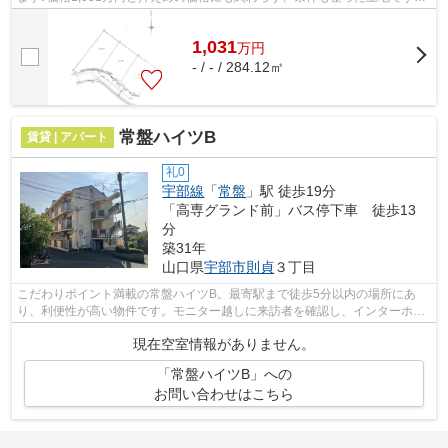
地元密着、そして不動産のプロである当...
1,031
万
円
- / - / 284.12㎡
常盤ハイツB
賃貸 | アパート
礼0
宇部線
「
常盤
」駅 徒歩19分
「高専グランド前」バス停下車 徒歩13
分
築31年
山口県
宇部市
則貞
３丁目
こだわりポイント満載の常盤ハイツB。最寄駅まで徒歩5分以内の場所にあ
り、利便性が高い物件です。モニター越しに来訪者を確認し、インターホン
を通じて室内から会話することができま...
現在空室情報がありません。
「常盤ハイツB」への
お問い合わせはこちら