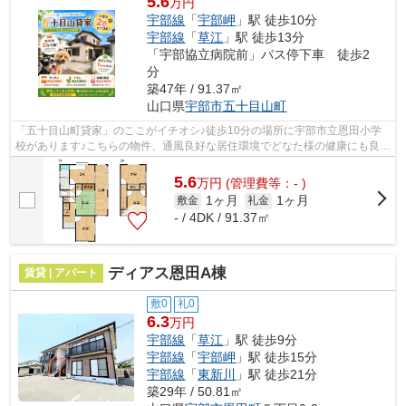
5.6
万円
宇部線
「
宇部岬
」駅 徒歩10分
宇部線
「
草江
」駅 徒歩13分
「宇部協立病院前」バス停下車 徒歩2
分
築47年 / 91.37㎡
山口県
宇部市
五十目山町
「五十目山町貸家」のここがイチオシ♪徒歩10分の場所に宇部市立恩田小学
校があります♪こちらの物件、通風良好な居住環境でどなた様の健康にも良い
おすすめの物件です♪多くの方にご好評...
5.6
万
円
(管理費等：- )
1ヶ月
1ヶ月
敷金
礼金
- / 4DK / 91.37㎡
ディアス恩田A棟
賃貸 | アパート
敷0
礼0
6.3
万円
宇部線
「
草江
」駅 徒歩9分
宇部線
「
宇部岬
」駅 徒歩15分
宇部線
「
東新川
」駅 徒歩21分
築29年 / 50.81㎡