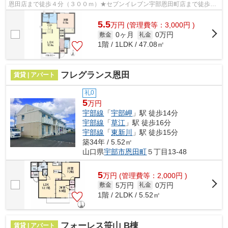
恩田店まで徒歩４分（３００ｍ）★セブンイレブン宇部恩田町店まで徒歩６
分（４８０ｍ）★インターネット無料（...
5.5
万
円
(管理費等：3,000円 )
0ヶ月
0万円
敷金
礼金
1階 / 1LDK / 47.08㎡
フレグランス恩田
賃貸 | アパート
礼0
5
万円
宇部線
「
宇部岬
」駅 徒歩14分
宇部線
「
草江
」駅 徒歩16分
宇部線
「
東新川
」駅 徒歩15分
築34年 / 5.52㎡
山口県
宇部市
恩田町
５丁目13-48
5
万
円
(管理費等：2,000円 )
5万円
0万円
敷金
礼金
1階 / 2LDK / 5.52㎡
フォーレス笹山 B棟
賃貸 | アパート