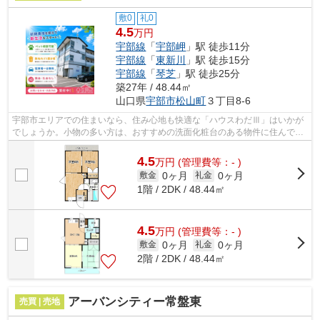
敷0
礼0
4.5
万円
宇部線
「
宇部岬
」駅 徒歩11分
宇部線
「
東新川
」駅 徒歩15分
宇部線
「
琴芝
」駅 徒歩25分
築27年 / 48.44㎡
山口県
宇部市
松山町
３丁目8-6
宇部市エリアでの住まいなら、住み心地も快適な「ハウスわだⅢ」はいかが
でしょうか。小物の多い方は、おすすめの洗面化粧台のある物件に住んで快
適に朝の身支度をしましょう。最寄りの...
4.5
万
円
(管理費等：- )
0ヶ月
0ヶ月
敷金
礼金
1階 / 2DK / 48.44㎡
4.5
万
円
(管理費等：- )
0ヶ月
0ヶ月
敷金
礼金
2階 / 2DK / 48.44㎡
アーバンシティー常盤東
売買 | 売地