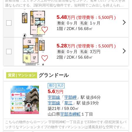
新着情報：エミネンス上野中の空室情報ならコチラ。電車でのアクセスを快
適なものにする、2駅利用可能な物件です。短時間でごみ出しを終えられる
ように、敷地内にゴミ置き場を備えてお...
5.48
万
円
(管理費等：5,500円 )
0ヶ月
1ヶ月
敷金
礼金
1階 / 2DK / 56.68㎡
5.28
万
円
(管理費等：5,500円 )
0ヶ月
3万円
敷金
礼金
2階 / 2DK / 56.68㎡
グランドール
賃貸 | マンション
敷0
礼0
5.6
万円
宇部線
「
宇部岬
」駅 徒歩6分
宇部線
「
草江
」駅 徒歩19分
築21年 / 59.00㎡
山口県
宇部市
岬町
１丁目
こちらの物件からローソン 宇部明神町一丁目店まで338mです♪防犯対策もバ
ッチリなマンションタイプの物件です♪マンションは通風良好な空間です♪2
駅利用可能な利便性の高いマンションで...