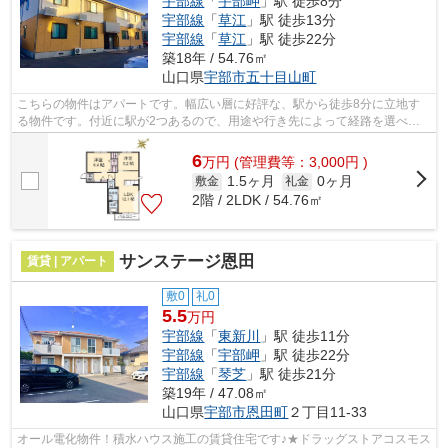
宇部線
「
宇部岬
」駅 徒歩8分
宇部線
「
草江
」駅 徒歩13分
宇部線
「
草江
」駅 徒歩22分
築18年 / 54.76㎡
山口県
宇部市
五十目山町
こちらの物件はアパートです。幅広い層に好評な、駅から徒歩8分に立地す
る物件です。付近に駅が2つあるので、用途や行き先によって経路を選べる
物件です。宇部市エリアにある賃貸情報...
6
万
円
(管理費等：3,000円 )
1.5ヶ月
0ヶ月
敷金
礼金
2階 / 2LDK / 54.76㎡
サンステージ恩田
賃貸 | アパート
敷0
礼0
5.5
万円
宇部線
「
東新川
」駅 徒歩11分
宇部線
「
宇部岬
」駅 徒歩22分
宇部線
「
琴芝
」駅 徒歩21分
築19年 / 47.08㎡
山口県
宇部市
恩田町
２丁目11-33
オール電化物件！積水ハウス施工の賃貸住宅です♪★ドラッグストアコスモス