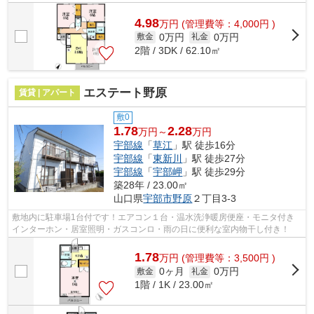
パートでイチオシの物件です。できるだ...
4.98
万
円
(管理費等：4,000円 )
0万円
0万円
敷金
礼金
2階 / 3DK / 62.10㎡
エステート野原
賃貸 | アパート
敷0
1.78
2.28
万円～
万円
宇部線
「
草江
」駅 徒歩16分
宇部線
「
東新川
」駅 徒歩27分
宇部線
「
宇部岬
」駅 徒歩29分
築28年 / 23.00㎡
山口県
宇部市
野原
２丁目3-3
敷地内に駐車場1台付です！エアコン１台・温水洗浄暖房便座・モニタ付き
インターホン・居室照明・ガスコンロ・雨の日に便利な室内物干し付き！
1.78
万
円
(管理費等：3,500円 )
0ヶ月
0万円
敷金
礼金
1階 / 1K / 23.00㎡