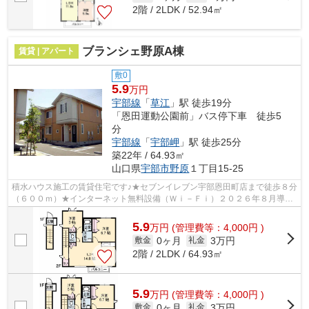
2階 / 2LDK / 52.94㎡
ブランシェ野原A棟
賃貸 | アパート
敷0
5.9
万円
宇部線
「
草江
」駅 徒歩19分
「恩田運動公園前」バス停下車 徒歩5
分
宇部線
「
宇部岬
」駅 徒歩25分
築22年 / 64.93㎡
山口県
宇部市
野原
１丁目15-25
積水ハウス施工の賃貸住宅です♪★セブンイレブン宇部恩田町店まで徒歩８分
（６００ｍ）★インターネット無料設備（Ｗｉ－Ｆｉ）２０２６年８月導入
予定★敷地内ゴミＢＯＸ有★エアコン★テ...
5.9
万
円
(管理費等：4,000円 )
0ヶ月
3万円
敷金
礼金
2階 / 2LDK / 64.93㎡
5.9
万
円
(管理費等：4,000円 )
0ヶ月
3万円
敷金
礼金