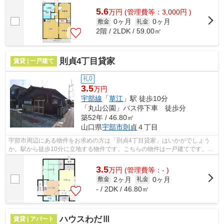
5.6
万
円
(管理費等：3,000円 )
0ヶ月
0ヶ月
敷金
礼金
2階 / 2LDK / 59.00㎡
則貞4丁目貸家
賃貸 | 一戸建て
礼0
3.5
万円
宇部線
「
草江
」駅 徒歩10分
「丸山公園」バス停下車 徒歩分
築52年 / 46.80㎡
山口県
宇部市
則貞
４丁目
宇部市周辺にある物件をお求めの方は「則貞4丁目貸家」はいかがでしょう
か。駅から徒歩10分に立地する物件です。こちらの物件は一戸建てです。種
類も物件数も豊富で、且つ頼もしいスタ...
3.5
万
円
(管理費等：- )
2ヶ月
0ヶ月
敷金
礼金
- / 2DK / 46.80㎡
ハウスわだⅢ
賃貸 | アパート