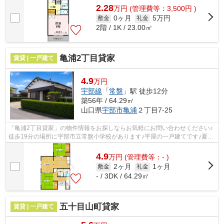
2.28
万
円
(管理費等：3,500円 )
0ヶ月
5万円
敷金
礼金
2階 / 1K / 23.00㎡
亀浦2丁目貸家
賃貸 | 一戸建て
4.9
万円
宇部線
「
常盤
」駅 徒歩12分
築56年 / 64.29㎡
山口県
宇部市
亀浦
２丁目7-25
「亀浦2丁目貸家」の物件情報をお探しならお気軽にお問い合わせください♪
徒歩19分の場所に宇部市立常盤小学校があります♪平屋の一戸建てです♪夏場
の電気代も安く抑えられる通風良好で...
4.9
万
円
(管理費等：- )
2ヶ月
1ヶ月
敷金
礼金
- / 3DK / 64.29㎡
五十目山町貸家
賃貸 | 一戸建て