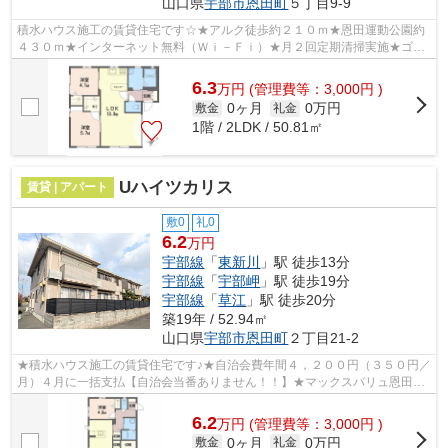
山口県
宇部市
恩田町
５丁目9-9
積水ハウス施工の賃貸住宅です☆★アルク徒歩約２１０ｍ★恩田運動公園約
４３０ｍ★インターネット無料（Ｗｉ－Ｆｉ）★月２回定期清掃実施★ゴミ
行政回収★テレビモニターホン★温水洗浄便座★...
6.3
万
円
(管理費等：3,000円 )
0ヶ月
0万円
敷金
礼金
1階 / 2LDK / 50.81㎡
Uハイツカリス
賃貸 | アパート
敷0
礼0
6.2
万円
宇部線
「
東新川
」駅 徒歩13分
宇部線
「
宇部岬
」駅 徒歩19分
宇部線
「
草江
」駅 徒歩20分
築19年 / 52.94㎡
山口県
宇部市
恩田町
２丁目21-2
★積水ハウス施工の賃貸住宅です♪★自治会費年間４，２００円（３５０円／
月）４月に一括支払【自治会当番ありません！！】★マックスバリュ恩田店
まで徒歩７分（５６０ｍ）★山口宇部空港...
6.2
万
円
(管理費等：3,000円 )
0ヶ月
0万円
敷金
礼金