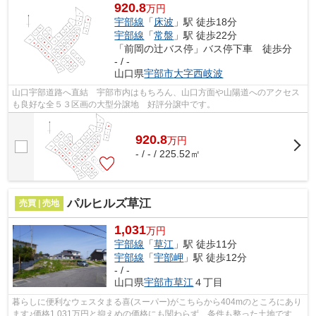
920.8
万円
宇部線
「
床波
」駅 徒歩18分
宇部線
「
常盤
」駅 徒歩22分
「前岡の辻バス停」バス停下車 徒歩分
- / -
山口県
宇部市
大字西岐波
山口宇部道路へ直結 宇部市内はもちろん、山口方面や山陽道へのアクセス
も良好な全５３区画の大型分譲地 好評分譲中です。
920.8
万
円
- / - / 225.52㎡
パルヒルズ草江
売買 | 売地
1,031
万円
宇部線
「
草江
」駅 徒歩11分
宇部線
「
宇部岬
」駅 徒歩12分
- / -
山口県
宇部市
草江
４丁目
暮らしに便利なウェスタまる喜(スーパー)がこちらから404mのところにあり
ます♪価格1,031万円と抑えめの価格にも関わらず、条件も整った土地です♪