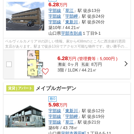
6.28
万円
宇部線
「
草江
」駅 徒歩13分
宇部線
「
宇部岬
」駅 徒歩24分
宇部線
「
東新川
」駅 徒歩26分
築10年 / 44.21㎡
山口県
宇部市
則貞
１丁目9-1
ベルヴィルカメリアⅥの詳しい情報。家から438mのところに西京銀行恩田
支店があります。駅まで徒歩13分でアクセス可能な物件です。使い勝手の良
いアパートでイチオシの物件です。できる...
6.28
万
円
(管理費等：5,000円 )
0ヶ月
8万円
敷金
礼金
3階 / 1LDK / 44.21㎡
メイプルガーデン
賃貸 | アパート
敷0
5.98
万円
宇部線
「
東新川
」駅 徒歩12分
宇部線
「
宇部岬
」駅 徒歩19分
宇部線
「
草江
」駅 徒歩21分
築6年 / 43.78㎡
山口県
宇部市
恩田町
１丁目4-5-11