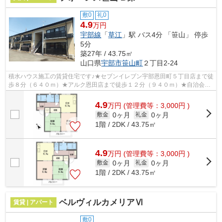
敷0
礼0
4.9
万円
宇部線
「
草江
」駅 バス4分 「笹山」 停歩
5分
築27年 / 43.75㎡
山口県
宇部市
笹山町
２丁目2-24
積水ハウス施工の賃貸住宅です♪★セブンイレブン宇部恩田町５丁目店まで徒
歩８分（６４０ｍ）★アルク恩田店まで徒歩１２分（９４０ｍ）★自治会非
加入★ゴミ業者回収★インターネット無料...
4.9
万
円
(管理費等：3,000円 )
0ヶ月
0ヶ月
敷金
礼金
1階 / 2DK / 43.75㎡
4.9
万
円
(管理費等：3,000円 )
0ヶ月
0ヶ月
敷金
礼金
1階 / 2DK / 43.75㎡
ベルヴィルカメリアⅥ
賃貸 | アパート
敷0