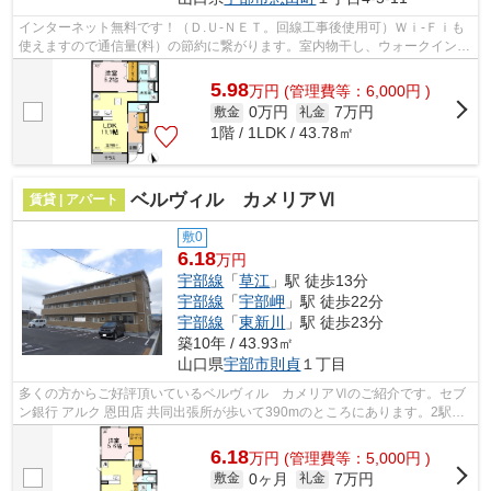
インターネット無料です！（Ｄ.Ｕ-ＮＥＴ。回線工事後使用可）Ｗｉ-Ｆｉも
使えますので通信量(料）の節約に繋がります。室内物干し、ウォークインク
ローゼット、エアコン2台付き、全室...
5.98
万
円
(管理費等：6,000円 )
0万円
7万円
敷金
礼金
1階 / 1LDK / 43.78㎡
ベルヴィル カメリアⅥ
賃貸 | アパート
敷0
6.18
万円
宇部線
「
草江
」駅 徒歩13分
宇部線
「
宇部岬
」駅 徒歩22分
宇部線
「
東新川
」駅 徒歩23分
築10年 / 43.93㎡
山口県
宇部市
則貞
１丁目
多くの方からご好評頂いているベルヴィル カメリアⅥのご紹介です。セブ
ン銀行 アルク 恩田店 共同出張所が歩いて390mのところにあります。2駅利
用可能の物件です。ご紹介するのは平成...
6.18
万
円
(管理費等：5,000円 )
0ヶ月
7万円
敷金
礼金