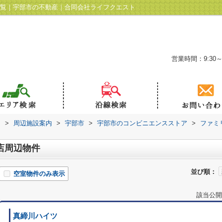
一覧｜宇部市の不動産｜合同会社ライフクエスト
営業時間：9:30～
ト
>
周辺施設案内
>
宇部市
>
宇部市のコンビニエンスストア
>
ファミ
店周辺物件
並び順：
空室物件のみ表示
該当公開
真締川ハイツ