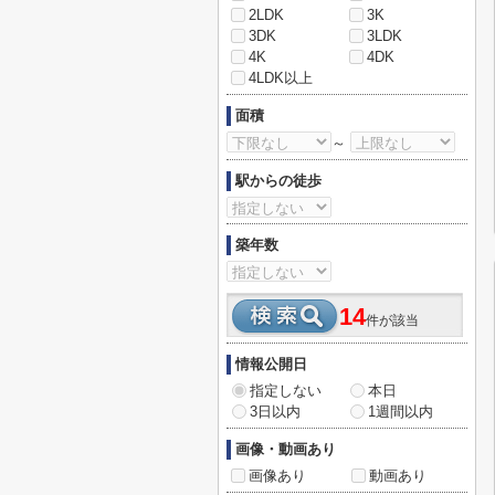
2LDK
3K
3DK
3LDK
4K
4DK
4LDK以上
面積
～
駅からの徒歩
築年数
14
件が該当
情報公開日
指定しない
本日
3日以内
1週間以内
画像・動画あり
画像あり
動画あり