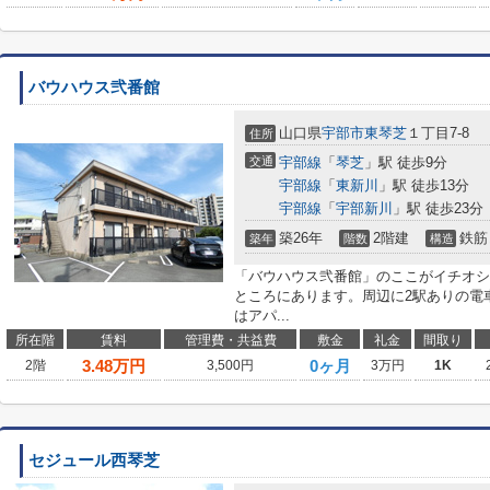
バウハウス弐番館
山口県
宇部市
東琴芝
１丁目7-8
住所
交通
宇部線
「
琴芝
」駅 徒歩9分
宇部線
「
東新川
」駅 徒歩13分
宇部線
「
宇部新川
」駅 徒歩23分
築26年
2階建
鉄筋
築年
階数
構造
「バウハウス弐番館」のここがイチオシ
ところにあります。周辺に2駅ありの電
はアパ...
所在階
賃料
管理費・共益費
敷金
礼金
間取り
3.48
万円
0ヶ月
2階
3,500円
3万円
1K
セジュール西琴芝