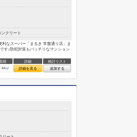
コンクリート
便利なスーパー「まるき 常盤通り店」ま
件です♪防犯対策もバッチリなマンション
面積
詳細
検討リスト
7.44㎡
詳細を見る
追加する
クリート