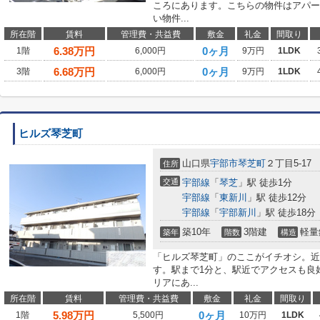
ころにあります。こちらの物件はアパー
い物件...
所在階
賃料
管理費・共益費
敷金
礼金
間取り
6.38
万円
0ヶ月
1階
6,000円
9万円
1LDK
6.68
万円
0ヶ月
3階
6,000円
9万円
1LDK
ヒルズ琴芝町
山口県
宇部市
琴芝町
２丁目5-17
住所
交通
宇部線
「
琴芝
」駅 徒歩1分
宇部線
「
東新川
」駅 徒歩12分
宇部線
「
宇部新川
」駅 徒歩18分
築10年
3階建
軽量
築年
階数
構造
「ヒルズ琴芝町」のここがイチオシ。近
す。駅まで1分と、駅近でアクセスも良
リアにあ...
所在階
賃料
管理費・共益費
敷金
礼金
間取り
5.98
万円
0ヶ月
1階
5,500円
10万円
1LDK