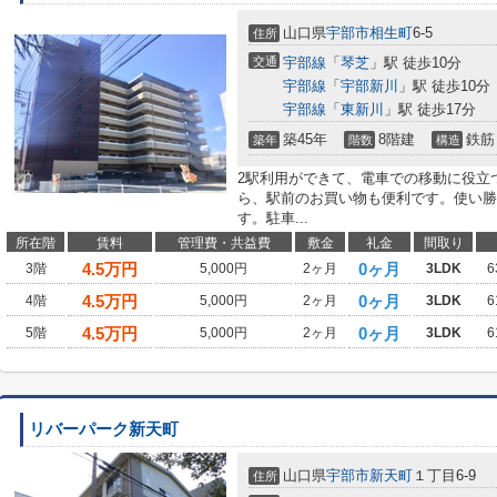
山口県
宇部市
相生町
6-5
住所
交通
宇部線
「
琴芝
」駅 徒歩10分
宇部線
「
宇部新川
」駅 徒歩10分
宇部線
「
東新川
」駅 徒歩17分
築45年
8階建
鉄筋
築年
階数
構造
2駅利用ができて、電車での移動に役立
ら、駅前のお買い物も便利です。使い勝
す。駐車...
所在階
賃料
管理費・共益費
敷金
礼金
間取り
4.5
万円
0ヶ月
3階
5,000円
2ヶ月
3LDK
6
4.5
万円
0ヶ月
4階
5,000円
2ヶ月
3LDK
6
4.5
万円
0ヶ月
5階
5,000円
2ヶ月
3LDK
6
リバーパーク新天町
山口県
宇部市
新天町
１丁目6-9
住所