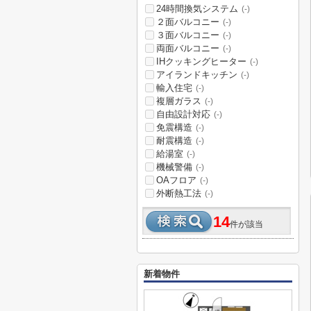
24時間換気システム
(-)
２面バルコニー
(-)
３面バルコニー
(-)
両面バルコニー
(-)
IHクッキングヒーター
(-)
アイランドキッチン
(-)
輸入住宅
(-)
複層ガラス
(-)
自由設計対応
(-)
免震構造
(-)
耐震構造
(-)
給湯室
(-)
機械警備
(-)
OAフロア
(-)
外断熱工法
(-)
14
件が該当
新着物件