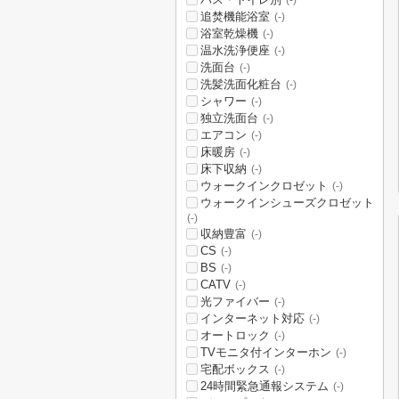
(-)
追焚機能浴室
(-)
浴室乾燥機
(-)
温水洗浄便座
(-)
洗面台
(-)
洗髪洗面化粧台
(-)
シャワー
(-)
独立洗面台
(-)
エアコン
(-)
床暖房
(-)
床下収納
(-)
ウォークインクロゼット
(-)
ウォークインシューズクロゼット
(-)
収納豊富
(-)
CS
(-)
BS
(-)
CATV
(-)
光ファイバー
(-)
インターネット対応
(-)
オートロック
(-)
TVモニタ付インターホン
(-)
宅配ボックス
(-)
24時間緊急通報システム
(-)