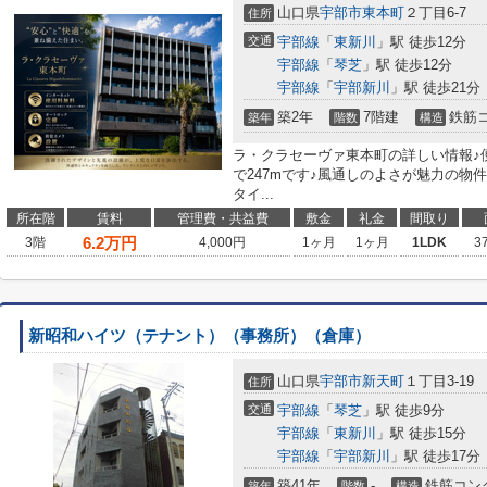
山口県
宇部市
東本町
２丁目6-7
住所
交通
宇部線
「
東新川
」駅 徒歩12分
宇部線
「
琴芝
」駅 徒歩12分
宇部線
「
宇部新川
」駅 徒歩21分
築2年
7階建
鉄筋
築年
階数
構造
ラ・クラセーヴァ東本町の詳しい情報♪
で247mです♪風通しのよさが魅力の物
タイ...
所在階
賃料
管理費・共益費
敷金
礼金
間取り
6.2
万円
3階
4,000円
1ヶ月
1ヶ月
1LDK
3
新昭和ハイツ（テナント）（事務所）（倉庫）
山口県
宇部市
新天町
１丁目3-19
住所
交通
宇部線
「
琴芝
」駅 徒歩9分
宇部線
「
東新川
」駅 徒歩15分
宇部線
「
宇部新川
」駅 徒歩17分
築41年
-
鉄筋コン
築年
階数
構造