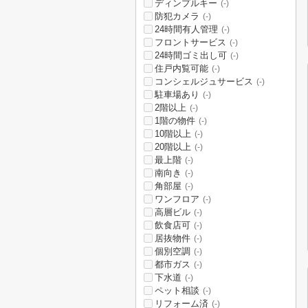
ディンプルキー
(-)
防犯カメラ
(-)
24時間有人管理
(-)
フロントサービス
(-)
24時間ゴミ出し可
(-)
住戸内覧可能
(-)
コンシェルジュサービス
(-)
駐車場あり
(-)
2階以上
(-)
1階の物件
(-)
10階以上
(-)
20階以上
(-)
最上階
(-)
南向き
(-)
角部屋
(-)
ワンフロア
(-)
高層ビル
(-)
飲食店可
(-)
居抜物件
(-)
個別空調
(-)
都市ガス
(-)
下水道
(-)
ペット相談
(-)
リフォーム済
(-)