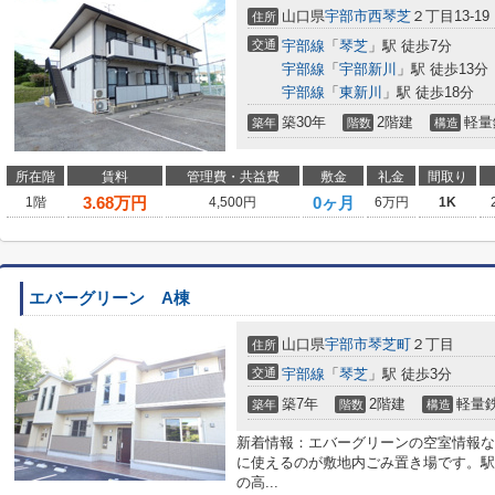
山口県
宇部市
西琴芝
２丁目13-19
住所
交通
宇部線
「
琴芝
」駅 徒歩7分
宇部線
「
宇部新川
」駅 徒歩13分
宇部線
「
東新川
」駅 徒歩18分
築30年
2階建
軽量
築年
階数
構造
所在階
賃料
管理費・共益費
敷金
礼金
間取り
3.68
万円
0ヶ月
1階
4,500円
6万円
1K
エバーグリーン A棟
山口県
宇部市
琴芝町
２丁目
住所
交通
宇部線
「
琴芝
」駅 徒歩3分
築7年
2階建
軽量
築年
階数
構造
新着情報：エバーグリーンの空室情報な
に使えるのが敷地内ごみ置き場です。駅
の高...