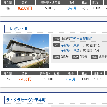
所在階
賃料
管理費・共益費
敷金
礼金
間取り
6.28
万円
0ヶ月
1階
5,000円
8万円
1LDK
エレガントⅡ
山口県
宇部市
東新川町
住所
交通
宇部線
「
東新川
」駅 徒歩4分
宇部線
「
琴芝
」駅 徒歩14分
築3年
2階建
軽量
築年
階数
構造
所在階
賃料
管理費・共益費
敷金
礼金
間取り
5.78
万円
0ヶ月
1階
5,500円
11万円
1LDK
ラ・クラセーヴァ東本町