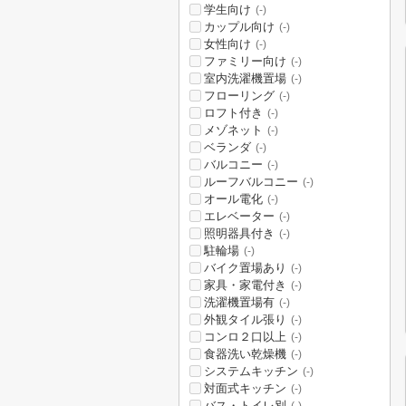
学生向け
(-)
カップル向け
(-)
女性向け
(-)
ファミリー向け
(-)
室内洗濯機置場
(-)
フローリング
(-)
ロフト付き
(-)
メゾネット
(-)
ベランダ
(-)
バルコニー
(-)
ルーフバルコニー
(-)
オール電化
(-)
エレベーター
(-)
照明器具付き
(-)
駐輪場
(-)
バイク置場あり
(-)
家具・家電付き
(-)
洗濯機置場有
(-)
外観タイル張り
(-)
コンロ２口以上
(-)
食器洗い乾燥機
(-)
システムキッチン
(-)
対面式キッチン
(-)
バス・トイレ別