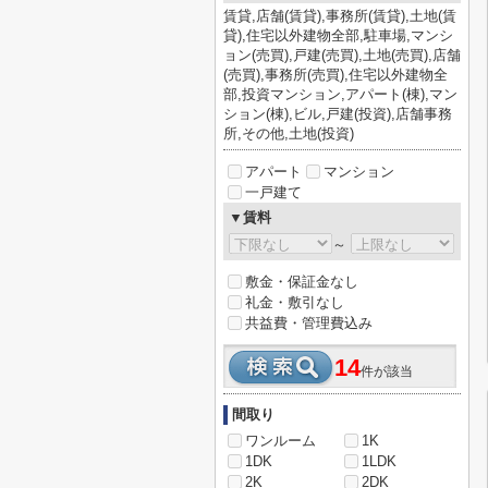
賃貸,店舗(賃貸),事務所(賃貸),土地(賃
貸),住宅以外建物全部,駐車場,マンシ
ョン(売買),戸建(売買),土地(売買),店舗
(売買),事務所(売買),住宅以外建物全
部,投資マンション,アパート(棟),マン
ション(棟),ビル,戸建(投資),店舗事務
所,その他,土地(投資)
アパート
マンション
一戸建て
▼賃料
～
敷金・保証金なし
礼金・敷引なし
共益費・管理費込み
14
件が該当
間取り
ワンルーム
1K
1DK
1LDK
2K
2DK