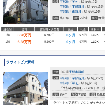
交通
宇部線
「
琴芝
」駅 徒歩12分
宇部線
「
宇部新川
」駅 徒歩13分
宇部線
「
東新川
」駅 徒歩19分
築12年
2階建
軽量
築年
階数
構造
所在階
賃料
管理費・共益費
敷金
礼金
間取り
6.28
万円
0ヶ月
1階
5,500円
9万円
1LDK
6.28
万円
0ヶ月
1階
5,500円
9万円
1LDK
ラヴィトピア新町
山口県
宇部市
新町
住所
交通
宇部線
「
宇部新川
」駅 徒歩12分
宇部線
「
琴芝
」駅 徒歩13分
「宇部市役所前」バス停下車 徒
築9年
3階建
軽量
築年
階数
構造
「ラヴィトピア新町」のここがイチオシ