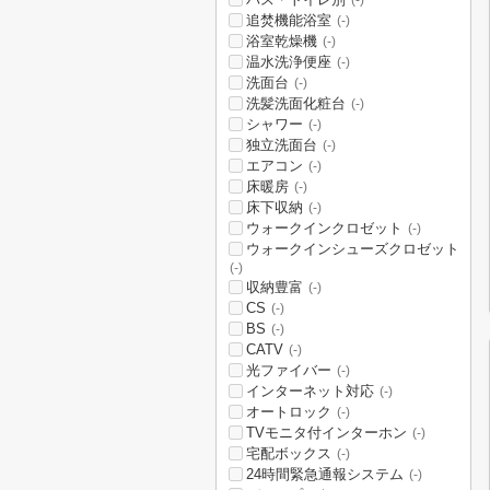
(-)
追焚機能浴室
(-)
浴室乾燥機
(-)
温水洗浄便座
(-)
洗面台
(-)
洗髪洗面化粧台
(-)
シャワー
(-)
独立洗面台
(-)
エアコン
(-)
床暖房
(-)
床下収納
(-)
ウォークインクロゼット
(-)
ウォークインシューズクロゼット
(-)
収納豊富
(-)
CS
(-)
BS
(-)
CATV
(-)
光ファイバー
(-)
インターネット対応
(-)
オートロック
(-)
TVモニタ付インターホン
(-)
宅配ボックス
(-)
24時間緊急通報システム
(-)