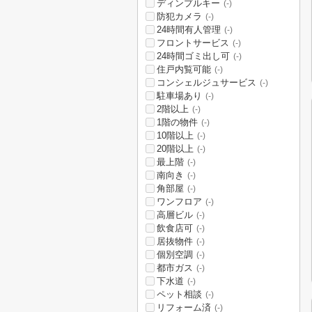
ディンプルキー
(-)
防犯カメラ
(-)
24時間有人管理
(-)
フロントサービス
(-)
24時間ゴミ出し可
(-)
住戸内覧可能
(-)
コンシェルジュサービス
(-)
駐車場あり
(-)
2階以上
(-)
1階の物件
(-)
10階以上
(-)
20階以上
(-)
最上階
(-)
南向き
(-)
角部屋
(-)
ワンフロア
(-)
高層ビル
(-)
飲食店可
(-)
居抜物件
(-)
個別空調
(-)
都市ガス
(-)
下水道
(-)
ペット相談
(-)
リフォーム済
(-)