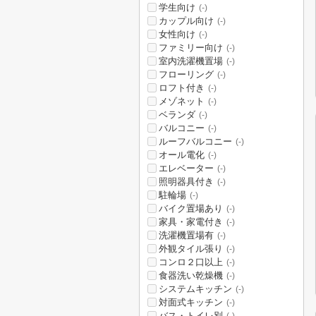
学生向け
(-)
カップル向け
(-)
女性向け
(-)
ファミリー向け
(-)
室内洗濯機置場
(-)
フローリング
(-)
ロフト付き
(-)
メゾネット
(-)
ベランダ
(-)
バルコニー
(-)
ルーフバルコニー
(-)
オール電化
(-)
エレベーター
(-)
照明器具付き
(-)
駐輪場
(-)
バイク置場あり
(-)
家具・家電付き
(-)
洗濯機置場有
(-)
外観タイル張り
(-)
コンロ２口以上
(-)
食器洗い乾燥機
(-)
システムキッチン
(-)
対面式キッチン
(-)
バス・トイレ別