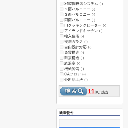
24時間換気システム
(-)
２面バルコニー
(-)
３面バルコニー
(-)
両面バルコニー
(-)
IHクッキングヒーター
(-)
アイランドキッチン
(-)
輸入住宅
(-)
複層ガラス
(-)
自由設計対応
(-)
免震構造
(-)
耐震構造
(-)
給湯室
(-)
機械警備
(-)
OAフロア
(-)
外断熱工法
(-)
11
件が該当
新着物件