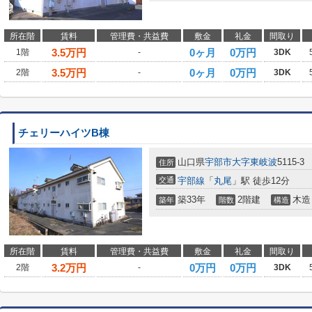
所在階
賃料
管理費・共益費
敷金
礼金
間取り
3.5
万円
0ヶ月
0万円
1階
-
3DK
3.5
万円
0ヶ月
0万円
2階
-
3DK
チェリーハイツB棟
山口県
宇部市
大字東岐波
5115-3
住所
交通
宇部線
「
丸尾
」駅 徒歩12分
築33年
2階建
木造
築年
階数
構造
所在階
賃料
管理費・共益費
敷金
礼金
間取り
3.2
万円
0万円
0万円
2階
-
3DK