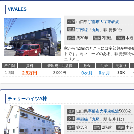
VIVALES
山口県
宇部市
大字東岐波
住所
交通
宇部線
「
丸尾
」駅 徒歩9分
築30年
2階建
木造
築年
階数
構造
家から420mのところには宇部興産中
トです。高いニーズのある、駅徒歩9分
エリア...
所在階
賃料
管理費・共益費
敷金
礼金
間取り
2.9
万円
0ヶ月
0ヶ月
1-2階
2,000円
3DK
チェリーハイツA棟
山口県
宇部市
大字東岐波
5080-2
住所
交通
宇部線
「
丸尾
」駅 徒歩11分
築35年
2階建
木造
築年
階数
構造