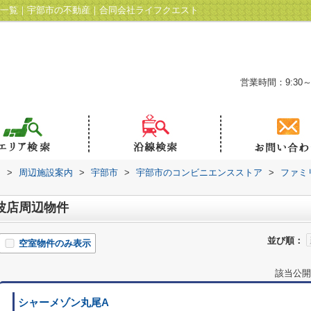
件一覧｜宇部市の不動産｜合同会社ライフクエスト
営業時間：9:30～
ト
>
周辺施設案内
>
宇部市
>
宇部市のコンビニエンスストア
>
ファミ
波店周辺物件
並び順：
空室物件のみ表示
該当公開
シャーメゾン丸尾A