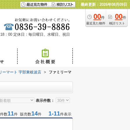
最終更新：2026年08月09日
00
00
件
件
最近見た物件
検討リスト
18：00
定休日：毎日曜日、水曜日、祝日
リーマート 宇部東岐波店
>
ファミリーマ
表示件数：
11
14
1-11
件数
件 販売数
件
件表示