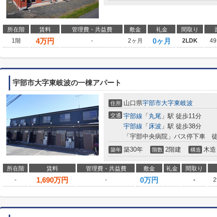
所在階
賃料
管理費・共益費
敷金
礼金
間取り
4
万円
0ヶ月
1階
-
2ヶ月
2LDK
49
宇部市大字東岐波の一棟アパート
山口県
宇部市
大字東岐波
住所
交通
宇部線
「
丸尾
」駅 徒歩11分
宇部線
「
床波
」駅 徒歩38分
「宇部中央病院」バス停下車 徒
築30年
2階建
木造
築年
階数
構造
所在階
賃料
管理費・共益費
敷金
礼金
間取り
1,690
万円
0万円
-
-
-
2