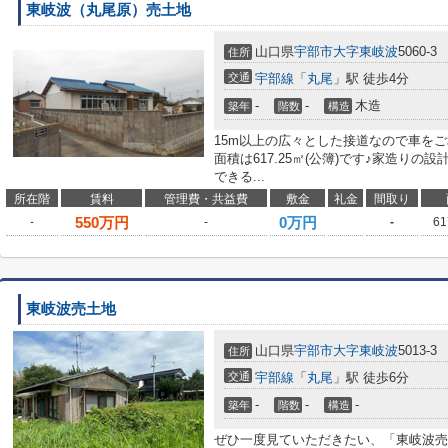
東岐波（丸尾原）売土地
山口県
宇部市
大字東岐波
5060-3
住所
交通
宇部線
「
丸尾
」駅 徒歩4分
-
-
木造
築年
階数
構造
15m以上の広々とした接道なので車を
面積は617.25㎡(公簿)です♪家造り
できる...
所在階
賃料
管理費・共益費
敷金
礼金
間取り
550
万円
0万円
-
-
-
61
東岐波売土地
山口県
宇部市
大字東岐波
5013-3
住所
交通
宇部線
「
丸尾
」駅 徒歩6分
-
-
-
築年
階数
構造
ぜひ一度見ていただきたい、「東岐波売