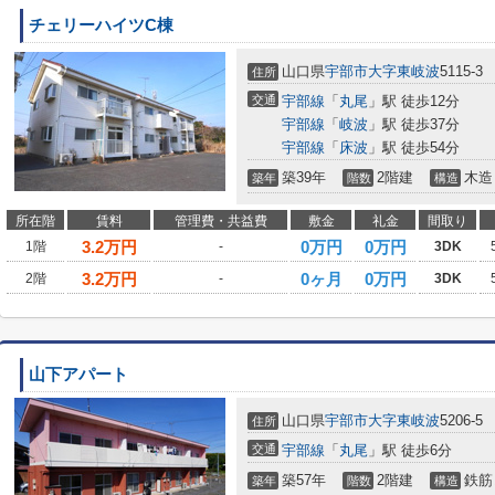
チェリーハイツC棟
山口県
宇部市
大字東岐波
5115-3
住所
交通
宇部線
「
丸尾
」駅 徒歩12分
宇部線
「
岐波
」駅 徒歩37分
宇部線
「
床波
」駅 徒歩54分
築39年
2階建
木造
築年
階数
構造
所在階
賃料
管理費・共益費
敷金
礼金
間取り
3.2
万円
0万円
0万円
1階
-
3DK
3.2
万円
0ヶ月
0万円
2階
-
3DK
山下アパート
山口県
宇部市
大字東岐波
5206-5
住所
交通
宇部線
「
丸尾
」駅 徒歩6分
築57年
2階建
鉄筋
築年
階数
構造