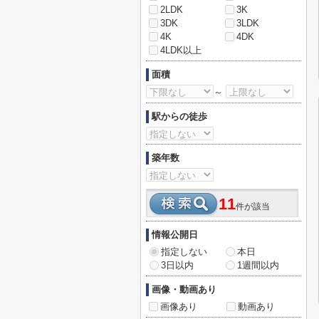
2LDK
3K
3DK
3LDK
4K
4DK
4LDK以上
面積
～
駅からの徒歩
築年数
11
件が該当
情報公開日
指定しない
本日
3日以内
1週間以内
画像・動画あり
画像あり
動画あり