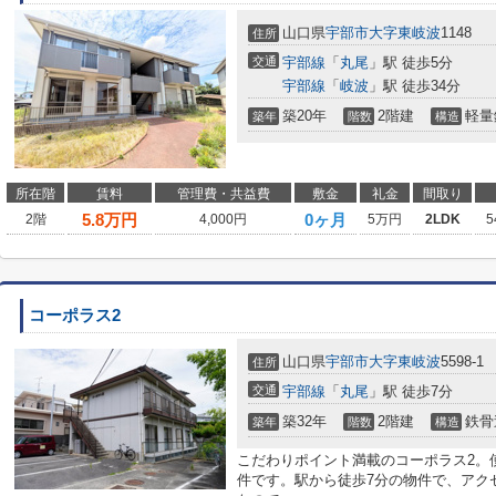
山口県
宇部市
大字東岐波
1148
住所
交通
宇部線
「
丸尾
」駅 徒歩5分
宇部線
「
岐波
」駅 徒歩34分
築20年
2階建
軽量
築年
階数
構造
所在階
賃料
管理費・共益費
敷金
礼金
間取り
5.8
万円
0ヶ月
2階
4,000円
5万円
2LDK
5
コーポラス2
山口県
宇部市
大字東岐波
5598-1
住所
交通
宇部線
「
丸尾
」駅 徒歩7分
築32年
2階建
鉄骨
築年
階数
構造
こだわりポイント満載のコーポラス2。
件です。駅から徒歩7分の物件で、アク