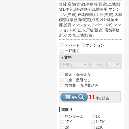
賃貸,店舗(賃貸),事務所(賃貸),土地(賃
貸),住宅以外建物全部,駐車場,マンシ
ョン(売買),戸建(売買),土地(売買),店舗
(売買),事務所(売買),住宅以外建物全
部,投資マンション,アパート(棟),マン
ション(棟),ビル,戸建(投資),店舗事務
所,その他,土地(投資)
アパート
マンション
一戸建て
▼賃料
～
敷金・保証金なし
礼金・敷引なし
共益費・管理費込み
11
件が該当
間取り
ワンルーム
1K
1DK
1LDK
2K
2DK