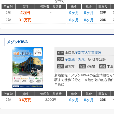
なので...
所在階
賃料
管理費・共益費
敷金
礼金
間取り
4
万円
0ヶ月
0ヶ月
1階
-
2DK
3.1
万円
0ヶ月
0ヶ月
2階
-
2DK
メゾンKIWA
山口県
宇部市
大字東岐波
住所
交通
宇部線
「
丸尾
」駅 徒歩12分
築32年
2階建
木造
築年
階数
構造
新着情報：メゾンKIWAの空室情報な
駅まで徒歩12分と、立地が魅力的な物
早めに...
所在階
賃料
管理費・共益費
敷金
礼金
間取り
3.6
万円
0ヶ月
0ヶ月
2階
2,000円
3DK