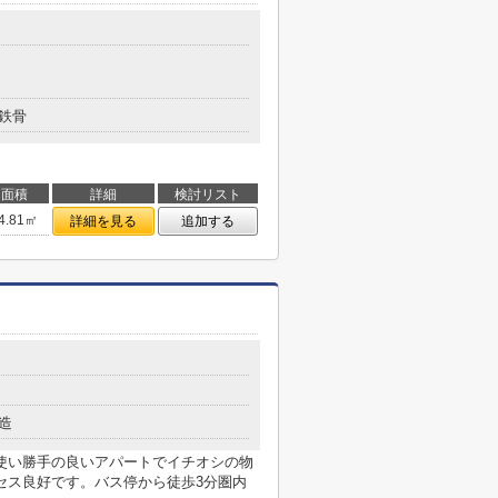
鉄骨
面積
詳細
検討リスト
4.81㎡
詳細を見る
追加する
造
使い勝手の良いアパートでイチオシの物
セス良好です。バス停から徒歩3分圏内