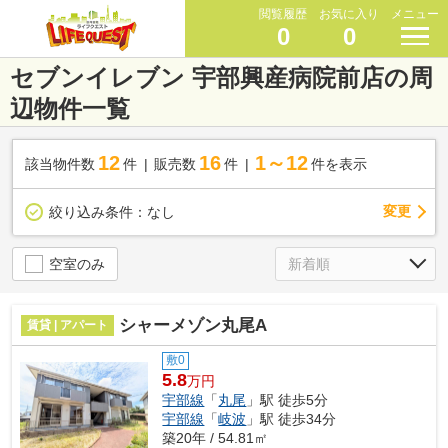
閲覧履歴
お気に入り
メニュー
0
0
セブンイレブン 宇部興産病院前店の周
辺物件一覧
12
16
1～12
該当物件数
件
販売数
件
件を表示
変更
絞り込み条件：
なし
空室のみ
シャーメゾン丸尾A
賃貸 | アパート
敷0
5.8
万円
宇部線
「
丸尾
」駅 徒歩5分
宇部線
「
岐波
」駅 徒歩34分
築20年 / 54.81㎡