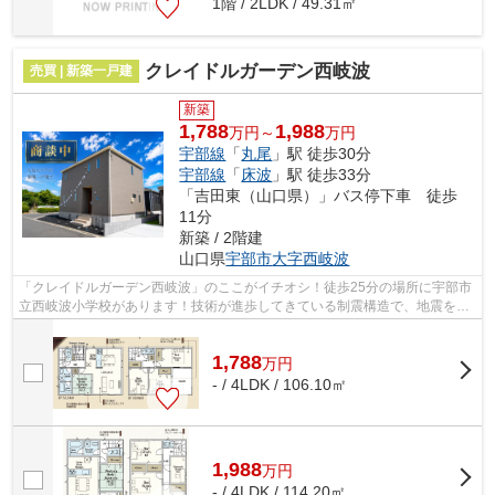
1階 / 2LDK / 49.31㎡
クレイドルガーデン西岐波
売買 | 新築一戸建
新築
1,788
1,988
万円～
万円
宇部線
「
丸尾
」駅 徒歩30分
宇部線
「
床波
」駅 徒歩33分
「吉田東（山口県）」バス停下車 徒歩
11分
新築 / 2階建
山口県
宇部市
大字西岐波
「クレイドルガーデン西岐波」のここがイチオシ！徒歩25分の場所に宇部市
立西岐波小学校があります！技術が進歩してきている制震構造で、地震を防
いでくれます！設備も充実している新...
1,788
万
円
- / 4LDK / 106.10㎡
1,988
万
円
- / 4LDK / 114.20㎡