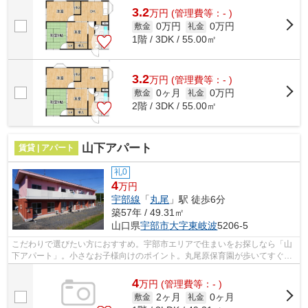
3.2
万
円
(管理費等：- )
0万円
0万円
敷金
礼金
1階 / 3DK / 55.00㎡
3.2
万
円
(管理費等：- )
0ヶ月
0万円
敷金
礼金
2階 / 3DK / 55.00㎡
山下アパート
賃貸 | アパート
礼0
4
万円
宇部線
「
丸尾
」駅 徒歩6分
築57年 / 49.31㎡
山口県
宇部市
大字東岐波
5206-5
こだわりで選びたい方におすすめ。宇部市エリアで住まいをお探しなら「山
下アパート」。小さなお子様向けのポイント。丸尾原保育園が歩いてすぐ徒
歩6分の場所にあります。これからの新...
4
万
円
(管理費等：- )
2ヶ月
0ヶ月
敷金
礼金