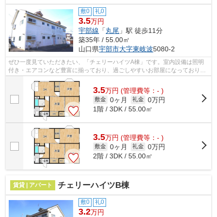
敷0
礼0
3.5
万円
宇部線
「
丸尾
」駅 徒歩11分
築35年 / 55.00㎡
山口県
宇部市
大字東岐波
5080-2
ぜひ一度見ていただきたい、「チェリーハイツA棟」です。室内設備は照明
付き・エアコンなど豊富に揃っており、過ごしやすいお部屋になっておりま
す。新婚さんにぜひご検討いただきたい...
3.5
万
円
(管理費等：- )
0ヶ月
0万円
敷金
礼金
1階 / 3DK / 55.00㎡
3.5
万
円
(管理費等：- )
0ヶ月
0万円
敷金
礼金
2階 / 3DK / 55.00㎡
チェリーハイツB棟
賃貸 | アパート
敷0
礼0
3.2
万円