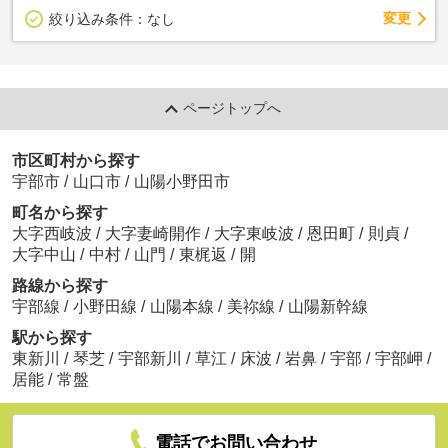
変更
絞り込み条件：
なし
ページトップへ
市区町村から探す
宇部市
/
山口市
/
山陽小野田市
町名から探す
大字西岐波
/
大字妻崎開作
/
大字東岐波
/
恩田町
/
則貞
/
大字中山
/
中村
/
山門
/
東梶返
/
開
路線から探す
宇部線
/
小野田線
/
山陽本線
/
美祢線
/
山陽新幹線
駅から探す
東新川
/
琴芝
/
宇部新川
/
草江
/
床波
/
岩鼻
/
宇部
/
宇部岬
/
居能
/
常盤
電話でお問い合わせ