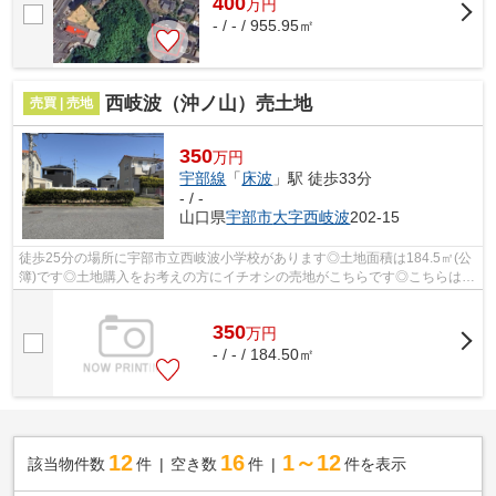
400
万
円
- / - / 955.95㎡
西岐波（沖ノ山）売土地
売買 | 売地
350
万円
宇部線
「
床波
」駅 徒歩33分
- / -
山口県
宇部市
大字西岐波
202-15
徒歩25分の場所に宇部市立西岐波小学校があります◎土地面積は184.5㎡(公
簿)です◎土地購入をお考えの方にイチオシの売地がこちらです◎こちらは間
取りや建築時期などの建築条件に指定が...
350
万
円
- / - / 184.50㎡
12
16
1～12
該当物件数
件
空き数
件
件を表示