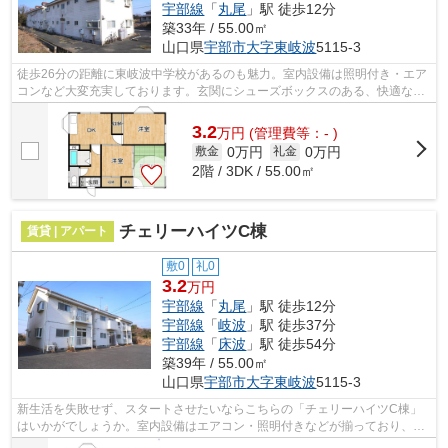
宇部線
「
丸尾
」駅 徒歩12分
築33年 / 55.00㎡
山口県
宇部市
大字東岐波
5115-3
徒歩26分の距離に東岐波中学校があるのも魅力。室内設備は照明付き・エア
コンなど大変充実しております。玄関にシューズボックスのある、快適なア
パートとなっています。宇部市での住...
3.2
万
円
(管理費等：- )
0万円
0万円
敷金
礼金
2階 / 3DK / 55.00㎡
チェリーハイツC棟
賃貸 | アパート
敷0
礼0
3.2
万円
宇部線
「
丸尾
」駅 徒歩12分
宇部線
「
岐波
」駅 徒歩37分
宇部線
「
床波
」駅 徒歩54分
築39年 / 55.00㎡
山口県
宇部市
大字東岐波
5115-3
新生活を失敗せず、スタートさせたいならこちらの「チェリーハイツC棟」
はいかがでしょうか。室内設備はエアコン・照明付きなどが揃っており、と
ても充実しています。陽当たりが良いの...