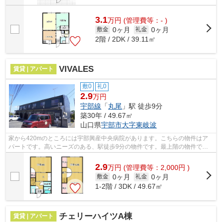
3.1
万
円
(管理費等：- )
0ヶ月
0ヶ月
敷金
礼金
2階 / 2DK / 39.11㎡
VIVALES
賃貸 | アパート
敷0
礼0
2.9
万円
宇部線
「
丸尾
」駅 徒歩9分
築30年 / 49.67㎡
山口県
宇部市
大字東岐波
家から420mのところには宇部興産中央病院があります。こちらの物件はア
パートです。高いニーズのある、駅徒歩9分の物件です。最上階の物件で
す。宇部市エリアにある賃貸情報のことなら...
2.9
万
円
(管理費等：2,000円 )
0ヶ月
0ヶ月
敷金
礼金
1-2階 / 3DK / 49.67㎡
チェリーハイツA棟
賃貸 | アパート