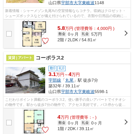
山口県
宇部市
大字東岐波
1148
新着情報：シャーメゾン丸尾Aの空室情報ならコチラ。収納はクロゼット・
シューズボックスなどが備え付けられているので、衣類や日用品の収納に重
宝します。独立した洗面所の物件は、女...
5.8
万
円
(管理費等：4,000円 )
0ヶ月
5万円
敷金
礼金
2階 / 2LDK / 54.81㎡
コーポラス2
賃貸 | アパート
敷0
礼0
3.1
4
万円～
万円
宇部線
「
丸尾
」駅 徒歩7分
築32年 / 39.11㎡
山口県
宇部市
大字東岐波
5598-1
こだわりポイント満載のコーポラス2。使い勝手の良いアパートでイチオシ
の物件です。駅から徒歩7分の物件で、アクセス良好です。バス停から徒歩3
分圏内なので、雨の日の外出も苦になり...
4
万
円
(管理費等：- )
0ヶ月
0ヶ月
敷金
礼金
1階 / 2DK / 39.11㎡