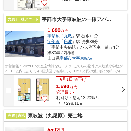
宇部市大字東岐波の一棟アパート
売買 | 一棟アパート
1,690
万円
宇部線
「
丸尾
」駅 徒歩11分
宇部線
「
床波
」駅 徒歩38分
「宇部中央病院」バス停下車 徒歩4分
築30年 / 2階建
山口県
宇部市
大字東岐波
新着情報：VIVALESの空室情報ならコチラ♪こちらの物件は東岐波小学校が
2111m以内にあります♪経済面でも嬉しい、1,690万円の魅力的な物件です♪
この立地であれば投資用にも適しているの...
6月1日 値下げ
1,690
万
円
管理費：-
利回り：想定13.20% / -
- / - / 298.11㎡
東岐波（丸尾原）売土地
売買 | 売地
550
万円