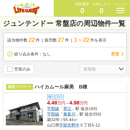
閲覧履歴
お気に入り
メニュー
0
0
ジュンテンドー 常盤店の周辺物件一覧
22
27
1～22
該当物件数
件
販売数
件
件を表示
変更
絞り込み条件：
なし
空室のみ
ハイカムール麻美 B棟
賃貸 | アパート
敷0
礼0
4.48
4.98
万円～
万円
宇部線
「
草江
」駅 徒歩18分
宇部線
「
東新川
」駅 徒歩29分
築32年 / 55.44㎡
山口県
宇部市
野中
５丁目5-12