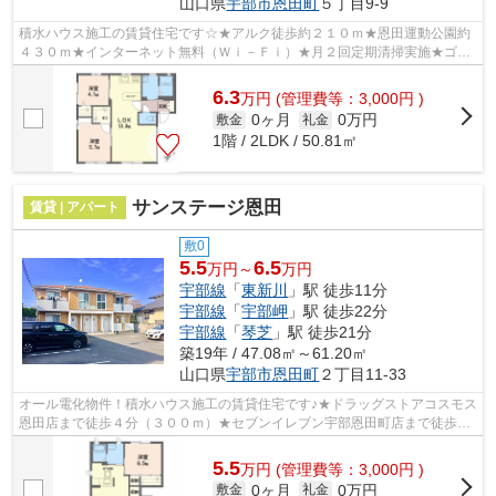
山口県
宇部市
恩田町
５丁目9-9
積水ハウス施工の賃貸住宅です☆★アルク徒歩約２１０ｍ★恩田運動公園約
４３０ｍ★インターネット無料（Ｗｉ－Ｆｉ）★月２回定期清掃実施★ゴミ
行政回収★テレビモニターホン★温水洗浄便座★...
6.3
万
円
(管理費等：3,000円 )
0ヶ月
0万円
敷金
礼金
1階 / 2LDK / 50.81㎡
サンステージ恩田
賃貸 | アパート
敷0
5.5
6.5
万円～
万円
宇部線
「
東新川
」駅 徒歩11分
宇部線
「
宇部岬
」駅 徒歩22分
宇部線
「
琴芝
」駅 徒歩21分
築19年 / 47.08㎡～61.20㎡
山口県
宇部市
恩田町
２丁目11-33
オール電化物件！積水ハウス施工の賃貸住宅です♪★ドラッグストアコスモス
恩田店まで徒歩４分（３００ｍ）★セブンイレブン宇部恩田町店まで徒歩６
分（４８０ｍ）★インターネット無料（...
5.5
万
円
(管理費等：3,000円 )
0ヶ月
0万円
敷金
礼金