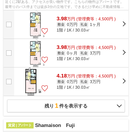
近くに2駅ある、アクセスが良い物件です。こちらの物件はアパートです。
最寄りのバス停までは徒歩3分の立地です。できるだけ早めに不動産情報を
集めたい方は当社スタッフまでご連絡く...
3.98
万
円
(管理費等：4,500円 )
0万円
1ヶ月
敷金
礼金
1階 / 1K / 30.03㎡
3.98
万
円
(管理費等：4,500円 )
0ヶ月
3万円
敷金
礼金
1階 / 1K / 30.03㎡
4.18
万
円
(管理費等：4,500円 )
0万円
3万円
敷金
礼金
1階 / 1K / 30.03㎡
1
残り
件を表示する
Shamaison Fuji
賃貸 | アパート