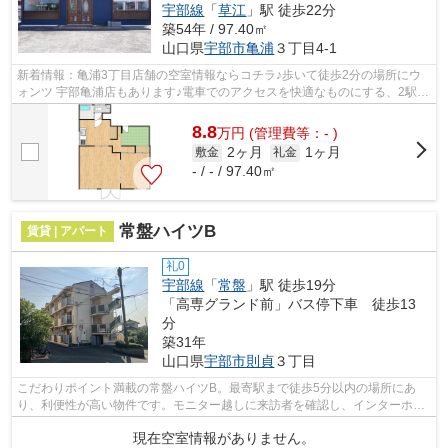
宇部線
「
草江
」駅 徒歩22分
築54年 / 97.40㎡
山口県
宇部市
亀浦
３丁目4-1
新着情報：亀浦3丁目店舗の空室情報ならコチラ♪歩いて徒歩2分の場所にウ
ォンツ 宇部亀浦店もあります♪電車でのアクセスを快適なものにする、2駅利
用可能な物件です(^_^)
8.8
万
円
(管理費等：- )
2ヶ月
1ヶ月
敷金
礼金
- / - / 97.40㎡
常盤ハイツB
賃貸 | アパート
礼0
宇部線
「
常盤
」駅 徒歩19分
「高専グランド前」バス停下車 徒歩13
分
築31年
山口県
宇部市
則貞
３丁目
こだわりポイント満載の常盤ハイツB。最寄駅まで徒歩5分以内の場所にあ
り、利便性が高い物件です。モニター越しに来訪者を確認し、インターホン
を通じて室内から会話することができま...
現在空室情報がありません。