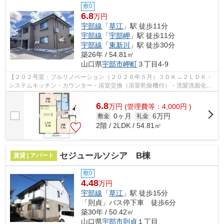
敷0
6.8
万円
宇部線
「
草江
」駅 徒歩11分
宇部線
「
宇部岬
」駅 徒歩11分
宇部線
「
東新川
」駅 徒歩30分
築26年 / 54.81㎡
山口県
宇部市
岬町
３丁目4-9
【２０２号室：フルリノベーション（２０２６年５月）３ＤＫ→２ＬＤＫ・
システムキッチン・カウンター・浴室交換（浴室乾燥機付）・洗髪洗面化粧
台・複層ガラス・室内物干し・ＷＩＣ新...
6.8
万
円
(管理費等：4,000円 )
0ヶ月
6万円
敷金
礼金
2階 / 2LDK / 54.81㎡
セジュールソシア B棟
賃貸 | アパート
敷0
4.48
万円
宇部線
「
草江
」駅 徒歩15分
「則貞」バス停下車 徒歩6分
築30年 / 50.42㎡
山口県
宇部市
則貞
１丁目