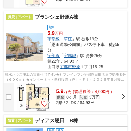
ブランシェ野原A棟
賃貸 | アパート
敷0
5.9
万円
宇部線
「
草江
」駅 徒歩19分
「恩田運動公園前」バス停下車 徒歩5
分
宇部線
「
宇部岬
」駅 徒歩25分
築22年 / 64.93㎡
山口県
宇部市
野原
１丁目15-25
積水ハウス施工の賃貸住宅です♪★セブンイレブン宇部恩田町店まで徒歩８分
（６００ｍ）★インターネット無料設備（Ｗｉ－Ｆｉ）２０２６年８月導入
予定★敷地内ゴミＢＯＸ有★エアコン★テ...
5.9
万
円
(管理費等：4,000円 )
0ヶ月
3万円
敷金
礼金
2階 / 2LDK / 64.93㎡
ディアス恩田 B棟
賃貸 | アパート
敷0
礼0