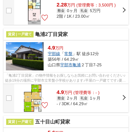
2.28
万
円
(管理費等：3,500円 )
0ヶ月
5万円
敷金
礼金
2階 / 1K / 23.00㎡
亀浦2丁目貸家
賃貸 | 一戸建て
4.9
万円
宇部線
「
常盤
」駅 徒歩12分
築56年 / 64.29㎡
山口県
宇部市
亀浦
２丁目7-25
「亀浦2丁目貸家」の物件情報をお探しならお気軽にお問い合わせください♪
徒歩19分の場所に宇部市立常盤小学校があります♪平屋の一戸建てです♪夏場
の電気代も安く抑えられる通風良好で...
4.9
万
円
(管理費等：- )
2ヶ月
1ヶ月
敷金
礼金
- / 3DK / 64.29㎡
五十目山町貸家
賃貸 | 一戸建て