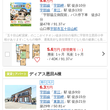
5.6
万円
宇部線
「
宇部岬
」駅 徒歩10分
宇部線
「
草江
」駅 徒歩13分
「宇部協立病院前」バス停下車 徒歩2
分
築47年 / 91.37㎡
山口県
宇部市
五十目山町
「五十目山町貸家」のここがイチオシ♪徒歩10分の場所に宇部市立恩田小学
校があります♪こちらの物件、通風良好な居住環境でどなた様の健康にも良い
おすすめの物件です♪多くの方にご好評...
5.6
万
円
(管理費等：- )
1ヶ月
1ヶ月
敷金
礼金
- / 4DK / 91.37㎡
ディアス恩田A棟
賃貸 | アパート
敷0
礼0
6.3
万円
宇部線
「
草江
」駅 徒歩9分
宇部線
「
宇部岬
」駅 徒歩15分
宇部線
「
東新川
」駅 徒歩21分
築29年 / 50.81㎡