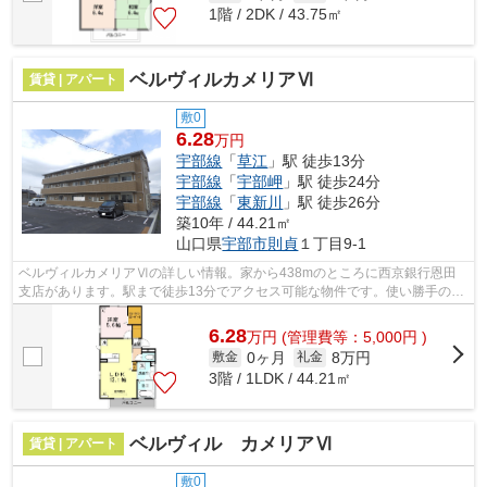
1階 / 2DK / 43.75㎡
ベルヴィルカメリアⅥ
賃貸 | アパート
敷0
6.28
万円
宇部線
「
草江
」駅 徒歩13分
宇部線
「
宇部岬
」駅 徒歩24分
宇部線
「
東新川
」駅 徒歩26分
築10年 / 44.21㎡
山口県
宇部市
則貞
１丁目9-1
ベルヴィルカメリアⅥの詳しい情報。家から438mのところに西京銀行恩田
支店があります。駅まで徒歩13分でアクセス可能な物件です。使い勝手の良
いアパートでイチオシの物件です。できる...
6.28
万
円
(管理費等：5,000円 )
0ヶ月
8万円
敷金
礼金
3階 / 1LDK / 44.21㎡
ベルヴィル カメリアⅥ
賃貸 | アパート
敷0