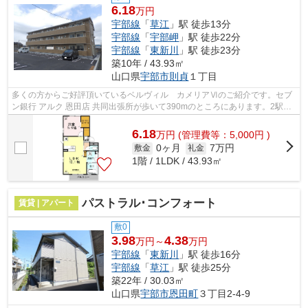
6.18
万円
宇部線
「
草江
」駅 徒歩13分
宇部線
「
宇部岬
」駅 徒歩22分
宇部線
「
東新川
」駅 徒歩23分
築10年 / 43.93㎡
山口県
宇部市
則貞
１丁目
多くの方からご好評頂いているベルヴィル カメリアⅥのご紹介です。セブ
ン銀行 アルク 恩田店 共同出張所が歩いて390mのところにあります。2駅利
用可能の物件です。ご紹介するのは平成...
6.18
万
円
(管理費等：5,000円 )
0ヶ月
7万円
敷金
礼金
1階 / 1LDK / 43.93㎡
パストラル･コンフォート
賃貸 | アパート
敷0
3.98
4.38
万円～
万円
宇部線
「
東新川
」駅 徒歩16分
宇部線
「
草江
」駅 徒歩25分
築22年 / 30.03㎡
山口県
宇部市
恩田町
３丁目2-4-9