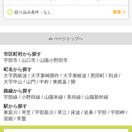
変更
絞り込み条件：
なし
ページトップへ
市区町村から探す
宇部市
/
山口市
/
山陽小野田市
町名から探す
大字西岐波
/
大字妻崎開作
/
大字東岐波
/
恩田町
/
則貞
/
大字中山
/
山門
/
中村
/
東梶返
/
開
路線から探す
宇部線
/
小野田線
/
山陽本線
/
美祢線
/
山陽新幹線
駅から探す
東新川
/
琴芝
/
宇部新川
/
草江
/
床波
/
岩鼻
/
宇部
/
宇部岬
/
居能
/
常盤