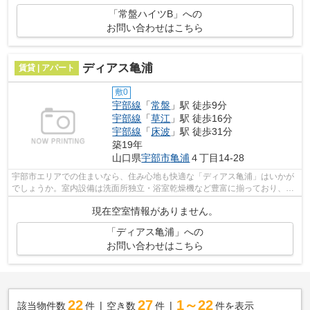
「常盤ハイツB」への
お問い合わせはこちら
ディアス亀浦
賃貸 | アパート
敷0
宇部線
「
常盤
」駅 徒歩9分
宇部線
「
草江
」駅 徒歩16分
宇部線
「
床波
」駅 徒歩31分
築19年
山口県
宇部市
亀浦
４丁目14-28
宇部市エリアでの住まいなら、住み心地も快適な「ディアス亀浦」はいかが
でしょうか。室内設備は洗面所独立・浴室乾燥機など豊富に揃っており、過
ごしやすいお部屋になっております。...
現在空室情報がありません。
「ディアス亀浦」への
お問い合わせはこちら
22
27
1～22
該当物件数
件
空き数
件
件を表示