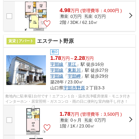
パートでイチオシの物件です。できるだ...
4.98
万
円
(管理費等：4,000円 )
0万円
0万円
敷金
礼金
2階 / 3DK / 62.10㎡
エステート野原
賃貸 | アパート
敷0
1.78
2.28
万円～
万円
宇部線
「
草江
」駅 徒歩16分
宇部線
「
東新川
」駅 徒歩27分
宇部線
「
宇部岬
」駅 徒歩29分
築28年 / 23.00㎡
山口県
宇部市
野原
２丁目3-3
敷地内に駐車場1台付です！エアコン１台・温水洗浄暖房便座・モニタ付き
インターホン・居室照明・ガスコンロ・雨の日に便利な室内物干し付き！
1.78
万
円
(管理費等：3,500円 )
0ヶ月
0万円
敷金
礼金
1階 / 1K / 23.00㎡