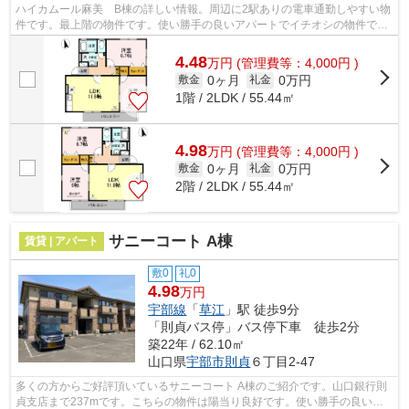
ハイカムール麻美 B棟の詳しい情報。周辺に2駅ありの電車通勤しやすい物
件です。最上階の物件です。使い勝手の良いアパートでイチオシの物件で
す。周辺環境にこだわる方にご紹介した...
4.48
万
円
(管理費等：4,000円 )
0ヶ月
0万円
敷金
礼金
1階 / 2LDK / 55.44㎡
4.98
万
円
(管理費等：4,000円 )
0ヶ月
0万円
敷金
礼金
2階 / 2LDK / 55.44㎡
サニーコート A棟
賃貸 | アパート
敷0
礼0
4.98
万円
宇部線
「
草江
」駅 徒歩9分
「則貞バス停」バス停下車 徒歩2分
築22年 / 62.10㎡
山口県
宇部市
則貞
６丁目2-47
多くの方からご好評頂いているサニーコート A棟のご紹介です。山口銀行則
貞支店まで237mです。こちらの物件は陽当り良好です。使い勝手の良いア