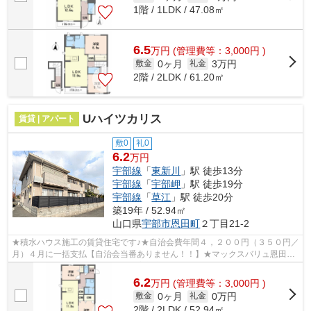
1階 / 1LDK / 47.08㎡
6.5
万
円
(管理費等：3,000円 )
0ヶ月
3万円
敷金
礼金
2階 / 2LDK / 61.20㎡
Uハイツカリス
賃貸 | アパート
敷0
礼0
6.2
万円
宇部線
「
東新川
」駅 徒歩13分
宇部線
「
宇部岬
」駅 徒歩19分
宇部線
「
草江
」駅 徒歩20分
築19年 / 52.94㎡
山口県
宇部市
恩田町
２丁目21-2
★積水ハウス施工の賃貸住宅です♪★自治会費年間４，２００円（３５０円／
月）４月に一括支払【自治会当番ありません！！】★マックスバリュ恩田店
まで徒歩７分（５６０ｍ）★山口宇部空港...
6.2
万
円
(管理費等：3,000円 )
0ヶ月
0万円
敷金
礼金
2階 / 2LDK / 52.94㎡