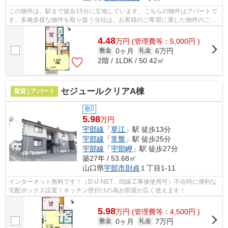
この物件は、駅まで徒歩15分に立地しています。こちらの物件はアパートで
す。多種多様な物件を取り扱う当社は、お客様のご希望に適した物件のご紹
介をさせていただきます。こだわりた...
4.48
万
円
(管理費等：5,000円 )
0ヶ月
6万円
敷金
礼金
2階 / 1LDK / 50.42㎡
セジュールクリアA棟
賃貸 | アパート
敷0
5.98
万円
宇部線
「
草江
」駅 徒歩13分
宇部線
「
常盤
」駅 徒歩25分
宇部線
「
宇部岬
」駅 徒歩27分
築27年 / 53.68㎡
山口県
宇部市
則貞
１丁目1-11
インターネット無料です！（D.U-NET。回線工事後使用可）不在時に便利な
宅配ボックス設置！キッチン壁付けの為お部屋が広く使えます！
5.98
万
円
(管理費等：4,500円 )
0ヶ月
7万円
敷金
礼金