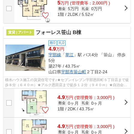
5
万
円
(管理費等：2,000円 )
5万円
0万円
敷金
礼金
1階 / 2LDK / 5.52㎡
フォーレス笹山 B棟
賃貸 | アパート
敷0
礼0
4.9
万円
宇部線
「
草江
」駅 バス4分 「笹山」 停歩
5分
築27年 / 43.75㎡
山口県
宇部市
笹山町
２丁目2-24
積水ハウス施工の賃貸住宅です♪★セブンイレブン宇部恩田町５丁目店まで徒
歩８分（６４０ｍ）★アルク恩田店まで徒歩１２分（９４０ｍ）★自治会非
加入★ゴミ業者回収★インターネット無料...
4.9
万
円
(管理費等：3,000円 )
0ヶ月
0ヶ月
敷金
礼金
1階 / 2DK / 43.75㎡
4.9
万
円
(管理費等：3,000円 )
0ヶ月
0ヶ月
敷金
礼金