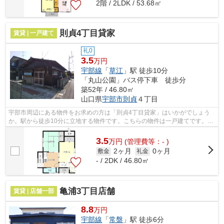
2階 / 2LDK / 53.68㎡
則貞4丁目貸家
賃貸 | 一戸建て
礼0
3.5
万円
宇部線
「
草江
」駅 徒歩10分
「丸山公園」バス停下車 徒歩分
築52年 / 46.80㎡
山口県
宇部市
則貞
４丁目
宇部市周辺にある物件をお求めの方は「則貞4丁目貸家」はいかがでしょう
か。駅から徒歩10分に立地する物件です。こちらの物件は一戸建てです。種
類も物件数も豊富で、且つ頼もしいスタ...
3.5
万
円
(管理費等：- )
2ヶ月
0ヶ月
敷金
礼金
- / 2DK / 46.80㎡
亀浦3丁目店舗
賃貸 | 店舗一部
8.8
万円
宇部線
「
常盤
」駅 徒歩6分