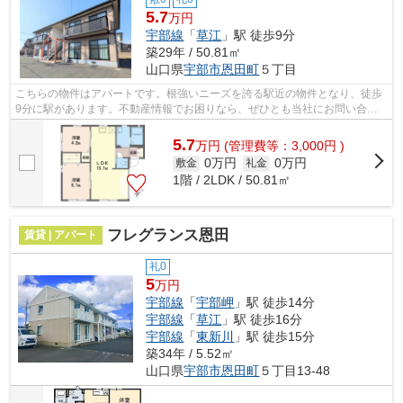
5.7
万円
宇部線
「
草江
」駅 徒歩9分
築29年 / 50.81㎡
山口県
宇部市
恩田町
５丁目
こちらの物件はアパートです。根強いニーズを誇る駅近の物件となり、徒歩
9分に駅があります。不動産情報でお困りなら、ぜひとも当社にお問い合わ
せください。数多くの物件をご用意して...
5.7
万
円
(管理費等：3,000円 )
0万円
0万円
敷金
礼金
1階 / 2LDK / 50.81㎡
フレグランス恩田
賃貸 | アパート
礼0
5
万円
宇部線
「
宇部岬
」駅 徒歩14分
宇部線
「
草江
」駅 徒歩16分
宇部線
「
東新川
」駅 徒歩15分
築34年 / 5.52㎡
山口県
宇部市
恩田町
５丁目13-48