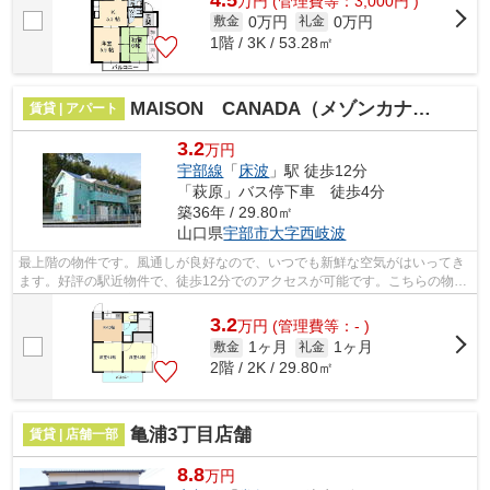
万
円
(管理費等：3,000円 )
0万円
0万円
敷金
礼金
1階 / 3K / 53.28㎡
MAISON CANADA（メゾンカナダ）
賃貸 | アパート
3.2
万円
宇部線
「
床波
」駅 徒歩12分
「萩原」バス停下車 徒歩4分
築36年 / 29.80㎡
山口県
宇部市
大字西岐波
最上階の物件です。風通しが良好なので、いつでも新鮮な空気がはいってき
ます。好評の駅近物件で、徒歩12分でのアクセスが可能です。こちらの物件
はアパートです。宇部市エリアにある...
3.2
万
円
(管理費等：- )
1ヶ月
1ヶ月
敷金
礼金
2階 / 2K / 29.80㎡
亀浦3丁目店舗
賃貸 | 店舗一部
8.8
万円