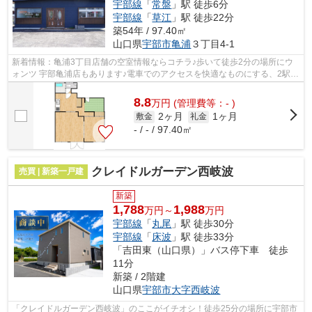
宇部線
「
常盤
」駅 徒歩6分
宇部線
「
草江
」駅 徒歩22分
築54年 / 97.40㎡
山口県
宇部市
亀浦
３丁目4-1
新着情報：亀浦3丁目店舗の空室情報ならコチラ♪歩いて徒歩2分の場所にウ
ォンツ 宇部亀浦店もあります♪電車でのアクセスを快適なものにする、2駅利
用可能な物件です(^_^)
8.8
万
円
(管理費等：- )
2ヶ月
1ヶ月
敷金
礼金
- / - / 97.40㎡
クレイドルガーデン西岐波
売買 | 新築一戸建
新築
1,788
1,988
万円～
万円
宇部線
「
丸尾
」駅 徒歩30分
宇部線
「
床波
」駅 徒歩33分
「吉田東（山口県）」バス停下車 徒歩
11分
新築 / 2階建
山口県
宇部市
大字西岐波
「クレイドルガーデン西岐波」のここがイチオシ！徒歩25分の場所に宇部市