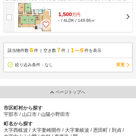
様な不動産情報の中から、お客様のご希望...
1,500
万
円
- / 4LDK / 149.86㎡
6
7
1～6
該当物件数
件
空き数
件
件を表示
変更
絞り込み条件：
なし
ページトップへ
市区町村から探す
宇部市
/
山口市
/
山陽小野田市
町名から探す
大字西岐波
/
大字妻崎開作
/
大字東岐波
/
恩田町
/
則貞
/