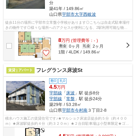
分
築41年 / 149.86㎡
山口県
宇部市
大字西岐波
徒歩11分の場所に宇部市立常盤小学校があります◎こちらは自走式駐車場付
きの物件です◎様々な場所へのアクセスが便利になる、2駅利用可能な物件
です◎通風良好で陽の当たる気持ちの良い...
8
万
円
(管理費等：- )
0ヶ月
2ヶ月
敷金
礼金
1階 / 4LDK / 149.86㎡
フレグランス床波St
賃貸 | アパート
敷0
礼0
4.5
万円
宇部線
「
床波
」駅 徒歩8分
宇部線
「
常盤
」駅 徒歩24分
築29年 / 53.28㎡
山口県
宇部市
今村南
３丁目2-8
積水ハウス施工の賃貸住宅です♪★マルショク床波店徒歩約５分（約４００
ｍ）★床波駅徒歩約４分（約３２０ｍ）★２台目駐車場は小型車限定★ゴミ
行政回収★インターネット無料設備（Ｗｉ－...
4.5