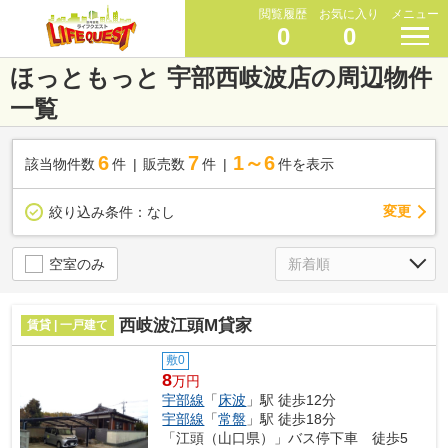
閲覧履歴
お気に入り
メニュー
0
0
ほっともっと 宇部西岐波店の周辺物件
一覧
6
7
1～6
該当物件数
件
販売数
件
件を表示
変更
絞り込み条件：
なし
空室のみ
西岐波江頭M貸家
賃貸 | 一戸建て
敷0
8
万円
宇部線
「
床波
」駅 徒歩12分
宇部線
「
常盤
」駅 徒歩18分
「江頭（山口県）」バス停下車 徒歩5