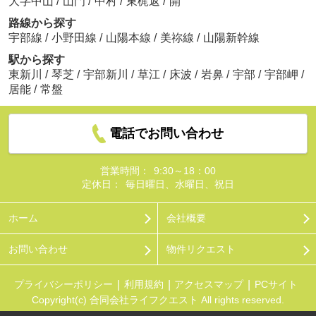
大字中山
/
山門
/
中村
/
東梶返
/
開
路線から探す
宇部線
/
小野田線
/
山陽本線
/
美祢線
/
山陽新幹線
駅から探す
東新川
/
琴芝
/
宇部新川
/
草江
/
床波
/
岩鼻
/
宇部
/
宇部岬
/
居能
/
常盤
電話でお問い合わせ
営業時間：
9:30～18：00
定休日：
毎日曜日、水曜日、祝日
ホーム
会社概要
お問い合わせ
物件リクエスト
プライバシーポリシー
利用規約
アクセスマップ
PCサイト
Copyright(c) 合同会社ライフクエスト All rights reserved.