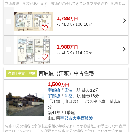
立西岐波小学校があります！技術が進歩してきている制震構造で、地震を防
いでくれます！設備も充実している新...
1,788
万
円
- / 4LDK / 106.10㎡
1,988
万
円
- / 4LDK / 114.20㎡
西岐波（江頭）中古住宅
売買 | 中古一戸建
1,500
万円
宇部線
「
床波
」駅 徒歩12分
宇部線
「
常盤
」駅 徒歩18分
「江頭（山口県）」バス停下車 徒歩5
分
築41年 / 1階建
山口県
宇部市
大字西岐波
徒歩11分の場所に宇部市立常盤小学校があります◎値段がお手ごろな中古戸
建てはいかがでしょうか◎駅まで徒歩12分の場所に立地しています◎多種多