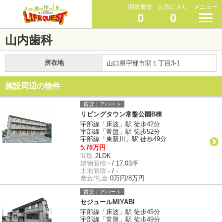
閲覧履歴
お気に入り
メニュー
0
0
山内歯科
所在地
山口県宇部市開１丁目3-1
施設周辺の物件
賃貸｜アパート
リビングタウン常盤公園B棟
宇部線「床波」駅 徒歩42分
宇部線「常盤」駅 徒歩52分
宇部線「東新川」駅 徒歩49分
5.78万円
間取:
2LDK
建物面積:
- / 17.03坪
土地面積:
- / -
敷金/礼金:
0万円/8万円
賃貸｜アパート
セジュールMIYABI
宇部線「床波」駅 徒歩45分
宇部線「常盤」駅 徒歩49分