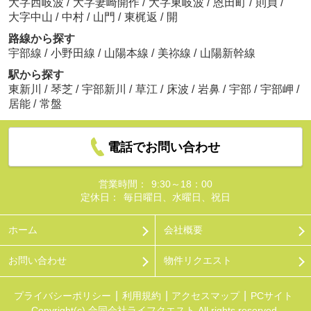
大字西岐波
/
大字妻崎開作
/
大字東岐波
/
恩田町
/
則貞
/
大字中山
/
中村
/
山門
/
東梶返
/
開
路線から探す
宇部線
/
小野田線
/
山陽本線
/
美祢線
/
山陽新幹線
駅から探す
東新川
/
琴芝
/
宇部新川
/
草江
/
床波
/
岩鼻
/
宇部
/
宇部岬
/
居能
/
常盤
電話でお問い合わせ
営業時間：
9:30～18：00
定休日：
毎日曜日、水曜日、祝日
ホーム
会社概要
お問い合わせ
物件リクエスト
プライバシーポリシー
利用規約
アクセスマップ
PCサイト
Copyright(c) 合同会社ライフクエスト All rights reserved.