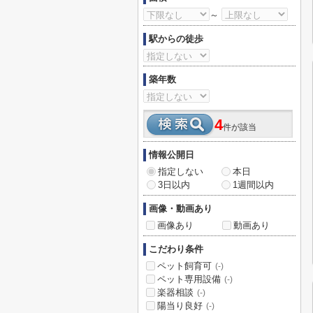
～
駅からの徒歩
築年数
4
件が該当
情報公開日
指定しない
本日
3日以内
1週間以内
画像・動画あり
画像あり
動画あり
こだわり条件
ペット飼育可
(-)
ペット専用設備
(-)
楽器相談
(-)
陽当り良好
(-)