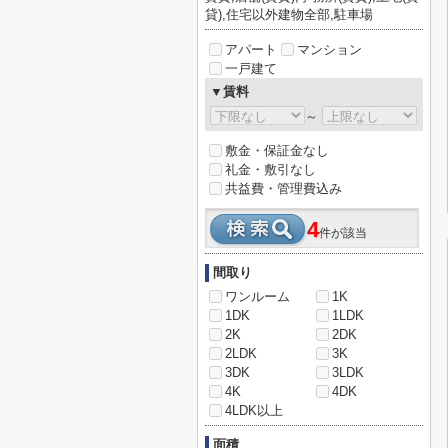
貸),住宅以外建物全部,駐車場
アパート
マンション
一戸建て
▼賃料
～
敷金・保証金なし
礼金・敷引なし
共益費・管理費込み
4
件が該当
間取り
ワンルーム
1K
1DK
1LDK
2K
2DK
2LDK
3K
3DK
3LDK
4K
4DK
4LDK以上
面積