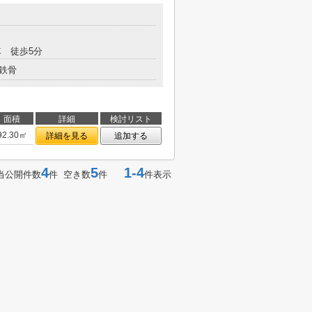
 徒歩5分
鉄骨
面積
詳細
検討リスト
92.30㎡
詳細を見る
追加する
4
5
1-4
当公開件数
件 空き数
件
件表示