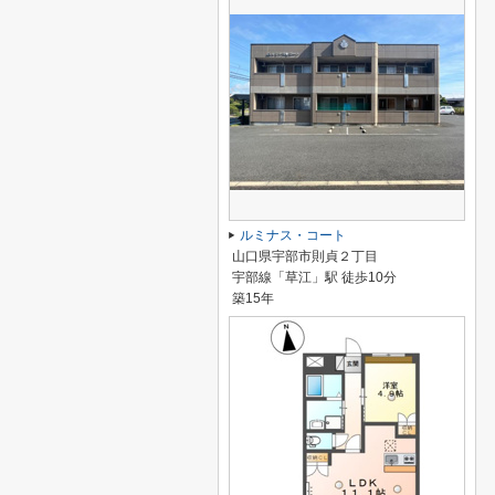
ルミナス・コート
山口県宇部市則貞２丁目
宇部線「草江」駅 徒歩10分
築15年