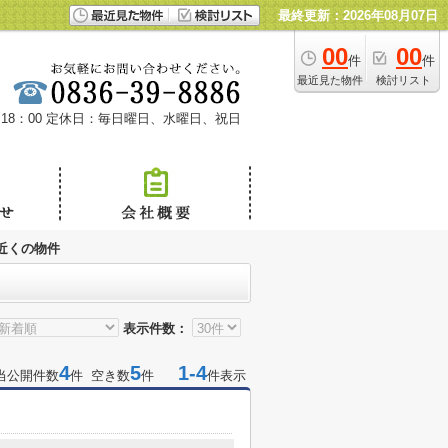
最終更新：2026年08月07日
00
00
件
件
最近見た物件
検討リスト
18：00
定休日：毎日曜日、水曜日、祝日
近くの物件
表示件数：
4
5
1-4
当公開件数
件 空き数
件
件表示