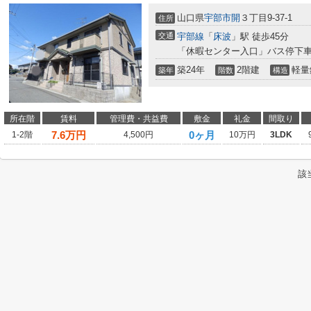
山口県
宇部市
開
３丁目9-37-1
住所
交通
宇部線
「
床波
」駅 徒歩45分
「休暇センター入口」バス停下車
築24年
2階建
軽量
築年
階数
構造
所在階
賃料
管理費・共益費
敷金
礼金
間取り
7.6
万円
0ヶ月
1-2階
4,500円
10万円
3LDK
該