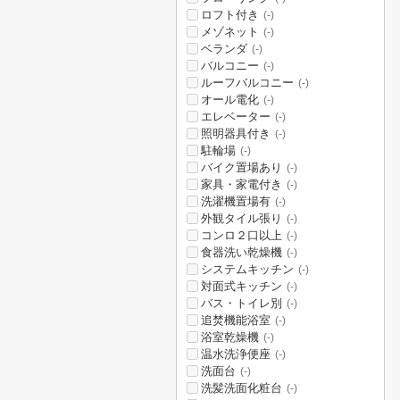
ロフト付き
(-)
メゾネット
(-)
ベランダ
(-)
バルコニー
(-)
ルーフバルコニー
(-)
オール電化
(-)
エレベーター
(-)
照明器具付き
(-)
駐輪場
(-)
バイク置場あり
(-)
家具・家電付き
(-)
洗濯機置場有
(-)
外観タイル張り
(-)
コンロ２口以上
(-)
食器洗い乾燥機
(-)
システムキッチン
(-)
対面式キッチン
(-)
バス・トイレ別
(-)
追焚機能浴室
(-)
浴室乾燥機
(-)
温水洗浄便座
(-)
洗面台
(-)
洗髪洗面化粧台
(-)