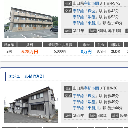
山口県
宇部市
開
３丁目4-57-2
住所
交通
宇部線
「
床波
」駅 徒歩42分
宇部線
「
常盤
」駅 徒歩52分
宇部線
「
東新川
」駅 徒歩49分
築21年
3階建 地下1階
築年
階数
所在階
賃料
管理費・共益費
敷金
礼金
間取り
5.78
万円
0万円
2階
5,000円
8万円
2LDK
セジュールMIYABI
山口県
宇部市
開
３丁目9-36
住所
交通
宇部線
「
床波
」駅 徒歩45分
宇部線
「
常盤
」駅 徒歩49分
宇部線
「
東新川
」駅 徒歩44分
築26年
2階建
軽量
築年
階数
構造