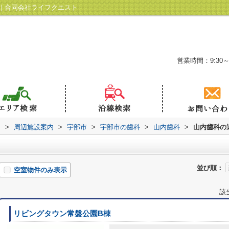
｜合同会社ライフクエスト
営業時間：9:30～
ト
>
周辺施設案内
>
宇部市
>
宇部市の歯科
>
山内歯科
>
山内歯科の
並び順：
空室物件のみ表示
該
リビングタウン常盤公園B棟