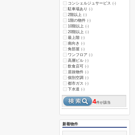
コンシェルジュサービス
(-)
駐車場あり
(-)
2階以上
(-)
1階の物件
(-)
10階以上
(-)
20階以上
(-)
最上階
(-)
南向き
(-)
角部屋
(-)
ワンフロア
(-)
高層ビル
(-)
飲食店可
(-)
居抜物件
(-)
個別空調
(-)
都市ガス
(-)
下水道
(-)
4
件が該当
新着物件