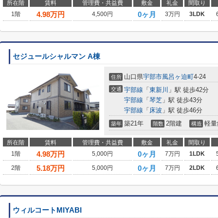
所在階
賃料
管理費・共益費
敷金
礼金
間取り
4.98
万円
0ヶ月
1階
4,500円
3万円
3LDK
セジュールシャルマン A棟
山口県
宇部市
風呂ヶ迫町
4-24
住所
交通
宇部線
「
東新川
」駅 徒歩42分
宇部線
「
琴芝
」駅 徒歩43分
宇部線
「
床波
」駅 徒歩46分
築21年
2階建
軽量
築年
階数
構造
所在階
賃料
管理費・共益費
敷金
礼金
間取り
4.98
万円
0ヶ月
1階
5,000円
7万円
1LDK
5.18
万円
0ヶ月
2階
5,000円
7万円
2LDK
ウィルコートMIYABI