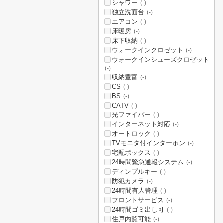
シャワー
(-)
独立洗面台
(-)
エアコン
(-)
床暖房
(-)
床下収納
(-)
ウォークインクロゼット
(-)
ウォークインシューズクロゼット
(-)
収納豊富
(-)
CS
(-)
BS
(-)
CATV
(-)
光ファイバー
(-)
インターネット対応
(-)
オートロック
(-)
TVモニタ付インターホン
(-)
宅配ボックス
(-)
24時間緊急通報システム
(-)
ディンプルキー
(-)
防犯カメラ
(-)
24時間有人管理
(-)
フロントサービス
(-)
24時間ゴミ出し可
(-)
住戸内覧可能
(-)