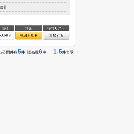
鉄骨
面積
詳細
検討リスト
53.68㎡
詳細を見る
追加する
5
6
1-5
当公開件数
件 販売数
件
件表示