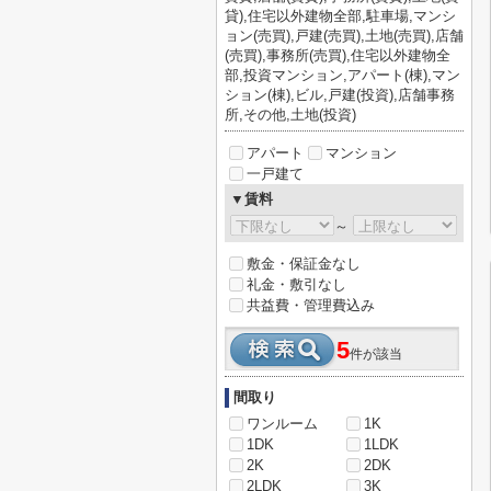
貸),住宅以外建物全部,駐車場,マンシ
ョン(売買),戸建(売買),土地(売買),店舗
(売買),事務所(売買),住宅以外建物全
部,投資マンション,アパート(棟),マン
ション(棟),ビル,戸建(投資),店舗事務
所,その他,土地(投資)
アパート
マンション
一戸建て
▼賃料
～
敷金・保証金なし
礼金・敷引なし
共益費・管理費込み
5
件が該当
間取り
ワンルーム
1K
1DK
1LDK
2K
2DK
2LDK
3K