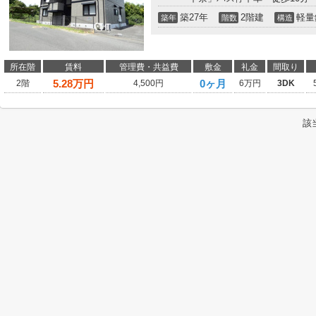
築27年
2階建
軽量
築年
階数
構造
所在階
賃料
管理費・共益費
敷金
礼金
間取り
5.28
万円
0ヶ月
2階
4,500円
6万円
3DK
該