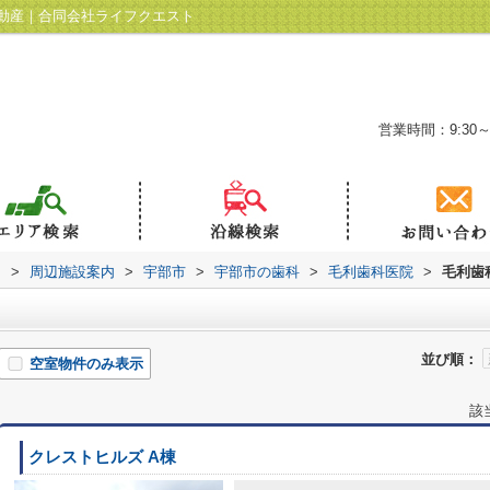
動産｜合同会社ライフクエスト
営業時間：9:30～
ト
>
周辺施設案内
>
宇部市
>
宇部市の歯科
>
毛利歯科医院
>
毛利歯
並び順：
空室物件のみ表示
該
クレストヒルズ A棟