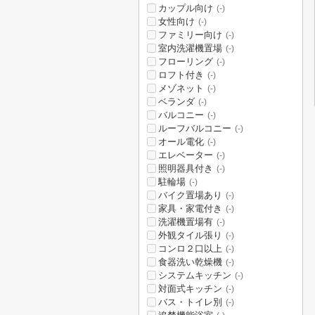
カップル向け
(-)
女性向け
(-)
ファミリー向け
(-)
室内洗濯機置場
(-)
フローリング
(-)
ロフト付き
(-)
メゾネット
(-)
ベランダ
(-)
バルコニー
(-)
ルーフバルコニー
(-)
オール電化
(-)
エレベーター
(-)
照明器具付き
(-)
駐輪場
(-)
バイク置場あり
(-)
家具・家電付き
(-)
洗濯機置場有
(-)
外観タイル張り
(-)
コンロ２口以上
(-)
食器洗い乾燥機
(-)
システムキッチン
(-)
対面式キッチン
(-)
バス・トイレ別
(-)