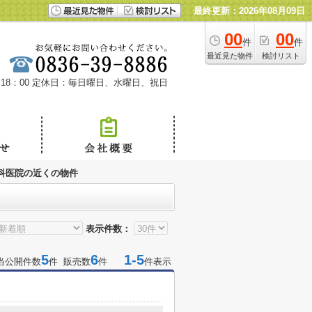
最終更新：2026年08月09日
00
00
件
件
最近見た物件
検討リスト
18：00
定休日：毎日曜日、水曜日、祝日
科医院の近くの物件
表示件数：
5
6
1-5
当公開件数
件 販売数
件
件表示