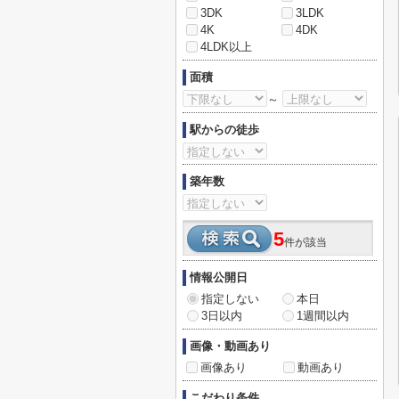
3DK
3LDK
4K
4DK
4LDK以上
面積
～
駅からの徒歩
築年数
5
件が該当
情報公開日
指定しない
本日
3日以内
1週間以内
画像・動画あり
画像あり
動画あり
こだわり条件