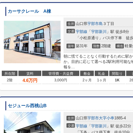
カーサクレール A棟
山口県
宇部市
島
３丁目
住所
交通
宇部線
「
宇部新川
」駅 徒歩8分
「小松原通り」バス停下車 徒歩
築31年
2階建
軽量
築年
階数
構造
朝に慌てることなく行動するために駅か
か。目的に応じて選べる2駅利用可能な
報を...
所在階
賃料
管理費・共益費
敷金
礼金
間取り
4.6
万円
2階
3,000円
2ヶ月
1ヶ月
1K
2
セジュール西桃山B
山口県
宇部市
大字小串
1885-4
住所
交通
宇部線
「
宇部新川
」駅 徒歩22分
「下条」バス停下車 徒歩10分