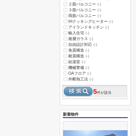
２面バルコニー
(-)
３面バルコニー
(-)
両面バルコニー
(-)
IHクッキングヒーター
(-)
アイランドキッチン
(-)
輸入住宅
(-)
複層ガラス
(-)
自由設計対応
(-)
免震構造
(-)
耐震構造
(-)
給湯室
(-)
機械警備
(-)
OAフロア
(-)
外断熱工法
(-)
5
件が該当
新着物件