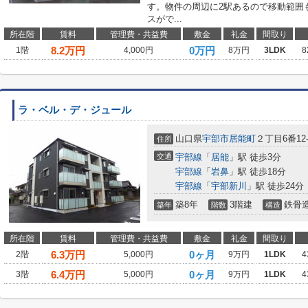
す。物件の周辺に2駅あるので移動範囲
スがで...
所在階
賃料
管理費・共益費
敷金
礼金
間取り
8.2
万円
0万円
1階
4,000円
8万円
3LDK
8
ラ・ベル・デ・ジュール
山口県
宇部市
居能町
２丁目6番12-
住所
交通
宇部線
「
居能
」駅 徒歩3分
宇部線
「
岩鼻
」駅 徒歩18分
宇部線
「
宇部新川
」駅 徒歩24分
築8年
3階建
鉄骨
築年
階数
構造
所在階
賃料
管理費・共益費
敷金
礼金
間取り
6.3
万円
0ヶ月
2階
5,000円
9万円
1LDK
4
6.4
万円
0ヶ月
3階
5,000円
9万円
1LDK
4