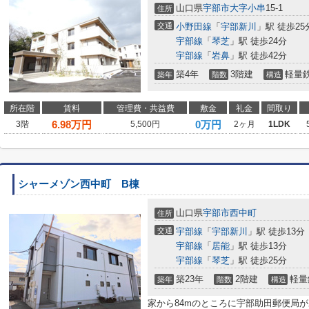
山口県
宇部市
大字小串
15-1
住所
交通
小野田線
「
宇部新川
」駅 徒歩25
宇部線
「
琴芝
」駅 徒歩24分
宇部線
「
岩鼻
」駅 徒歩42分
築4年
3階建
軽量
築年
階数
構造
所在階
賃料
管理費・共益費
敷金
礼金
間取り
6.98
万円
0万円
3階
5,500円
2ヶ月
1LDK
シャーメゾン西中町 B棟
山口県
宇部市
西中町
住所
交通
宇部線
「
宇部新川
」駅 徒歩13分
宇部線
「
居能
」駅 徒歩13分
宇部線
「
琴芝
」駅 徒歩25分
築23年
2階建
軽量
築年
階数
構造
家から84mのところに宇部助田郵便局