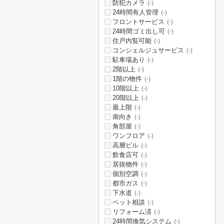
防犯カメラ
(-)
24時間有人管理
(-)
フロントサービス
(-)
24時間ゴミ出し可
(-)
住戸内覧可能
(-)
コンシェルジュサービス
(-)
駐車場あり
(-)
2階以上
(-)
1階の物件
(-)
10階以上
(-)
20階以上
(-)
最上階
(-)
南向き
(-)
角部屋
(-)
ワンフロア
(-)
高層ビル
(-)
飲食店可
(-)
居抜物件
(-)
個別空調
(-)
都市ガス
(-)
下水道
(-)
ペット相談
(-)
リフォーム済
(-)
24時間換気システム
(-)