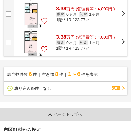
に密着した当社の物件情報をご覧下さい。...
3.38
万
円
(管理費等：4,000円 )
0ヶ月
1ヶ月
敷金
礼金
1階 / 1R / 23.77㎡
3.38
万
円
(管理費等：4,000円 )
0ヶ月
1ヶ月
敷金
礼金
1階 / 1R / 23.77㎡
6
8
1～6
該当物件数
件
空き数
件
件を表示
変更
絞り込み条件：
なし
ページトップへ
市区町村から探す