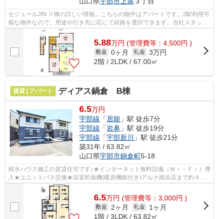
山口県
宇部市
上条
３丁目
セジュールJIN Ⅱ棟の詳しい情報。こちらの物件はアパートです。2駅利用可
能な物件なので、用途や行き先に応じて経路を選択できます。当社スタッフ
が地域の賃貸情報をご提供いたします...
5.88
万
円
(管理費等：4,500円 )
0ヶ月
3万円
敷金
礼金
2階 / 2LDK / 67.00㎡
ディアス鍋倉 B棟
賃貸 | アパート
6.5
万円
宇部線
「
居能
」駅 徒歩7分
宇部線
「
岩鼻
」駅 徒歩19分
宇部線
「
宇部新川
」駅 徒歩21分
築31年 / 63.82㎡
山口県
宇部市
鍋倉町
5-18
積水ハウス施工の賃貸住宅です♪★インターネット無料設備（Ｗｉ－Ｆｉ）導
入★ユニットバス交換★浴室乾燥機(暖房機能付き)アルク南浜店まで約４４
３ｍ！！／セブンイレブン宇部藤曲店ま...
6.5
万
円
(管理費等：3,000円 )
2ヶ月
1ヶ月
敷金
礼金
1階 / 3LDK / 63.82㎡