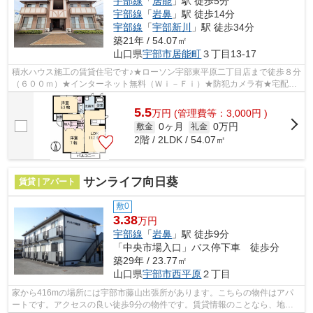
宇部線
「
居能
」駅 徒歩5分
宇部線
「
岩鼻
」駅 徒歩14分
宇部線
「
宇部新川
」駅 徒歩34分
築21年 / 54.07㎡
山口県
宇部市
居能町
３丁目13-17
積水ハウス施工の賃貸住宅です♪★ローソン宇部東平原二丁目店まで徒歩８分
（６００ｍ）★インターネット無料（Ｗｉ－Ｆｉ）★防犯カメラ有★宅配Ｂ
ＯＸ有★エアコン★対面キッチン★給湯器（...
5.5
万
円
(管理費等：3,000円 )
0ヶ月
0万円
敷金
礼金
2階 / 2LDK / 54.07㎡
サンライフ向日葵
賃貸 | アパート
敷0
3.38
万円
宇部線
「
岩鼻
」駅 徒歩9分
「中央市場入口」バス停下車 徒歩分
築29年 / 23.77㎡
山口県
宇部市
西平原
２丁目
家から416mの場所には宇部市藤山出張所があります。こちらの物件はアパ
ートです。アクセスの良い徒歩9分の物件です。賃貸情報のことなら、地域