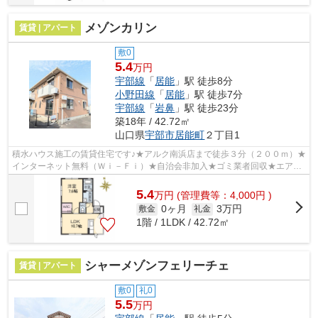
メゾンカリン
賃貸 | アパート
敷0
5.4
万円
宇部線
「
居能
」駅 徒歩8分
小野田線
「
居能
」駅 徒歩7分
宇部線
「
岩鼻
」駅 徒歩23分
築18年 / 42.72㎡
山口県
宇部市
居能町
２丁目1
積水ハウス施工の賃貸住宅です♪★アルク南浜店まで徒歩３分（２００ｍ）★
インターネット無料（Ｗｉ－Ｆｉ）★自治会非加入★ゴミ業者回収★エアコ
ン★対面キッチン★給湯器（追炊き機能付）★...
5.4
万
円
(管理費等：4,000円 )
0ヶ月
3万円
敷金
礼金
1階 / 1LDK / 42.72㎡
シャーメゾンフェリーチェ
賃貸 | アパート
敷0
礼0
5.5
万円