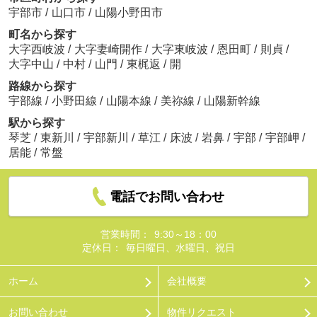
宇部市
/
山口市
/
山陽小野田市
町名から探す
大字西岐波
/
大字妻崎開作
/
大字東岐波
/
恩田町
/
則貞
/
大字中山
/
中村
/
山門
/
東梶返
/
開
路線から探す
宇部線
/
小野田線
/
山陽本線
/
美祢線
/
山陽新幹線
駅から探す
琴芝
/
東新川
/
宇部新川
/
草江
/
床波
/
岩鼻
/
宇部
/
宇部岬
/
居能
/
常盤
電話でお問い合わせ
営業時間：
9:30～18：00
定休日：
毎日曜日、水曜日、祝日
ホーム
会社概要
お問い合わせ
物件リクエスト