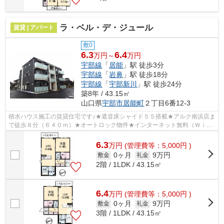
ラ・ベル・デ・ジュール
賃貸 | アパート
敷0
6.3
6.4
万円～
万円
宇部線
「
居能
」駅 徒歩3分
宇部線
「
岩鼻
」駅 徒歩18分
宇部線
「
宇部新川
」駅 徒歩24分
築8年 / 43.15㎡
山口県
宇部市
居能町
２丁目6番12-3
積水ハウス施工の賃貸住宅です♪★遮音床シャイド５５搭載★アルク南浜店ま
で徒歩８分（６４０ｍ）★オートロック物件★インターネット無料（Ｗｉ－
Ｆｉ）★エアコン２台付★対面キッチン★複...
6.3
万
円
(管理費等：5,000円 )
0ヶ月
9万円
敷金
礼金
2階 / 1LDK / 43.15㎡
6.4
万
円
(管理費等：5,000円 )
0ヶ月
9万円
敷金
礼金
3階 / 1LDK / 43.15㎡