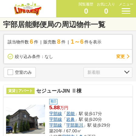
閲覧履歴
お気に入り
メニュー
0
0
宇部居能郵便局の周辺物件一覧
6
8
1～6
該当物件数
件
販売数
件
件を表示
変更
絞り込み条件：
なし
空室のみ
セジュールJIN Ⅱ棟
賃貸 | アパート
敷0
5.88
万円
宇部線
「
居能
」駅 徒歩17分
宇部線
「
岩鼻
」駅 徒歩20分
宇部線
「
宇部新川
」駅 徒歩29分
築20年 / 67.00㎡