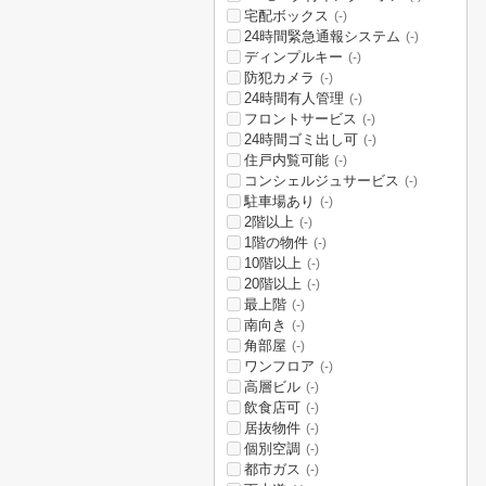
宅配ボックス
(-)
24時間緊急通報システム
(-)
ディンプルキー
(-)
防犯カメラ
(-)
24時間有人管理
(-)
フロントサービス
(-)
24時間ゴミ出し可
(-)
住戸内覧可能
(-)
コンシェルジュサービス
(-)
駐車場あり
(-)
2階以上
(-)
1階の物件
(-)
10階以上
(-)
20階以上
(-)
最上階
(-)
南向き
(-)
角部屋
(-)
ワンフロア
(-)
高層ビル
(-)
飲食店可
(-)
居抜物件
(-)
個別空調
(-)
都市ガス
(-)