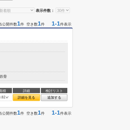
表示件数：
1
1
1-1
当公開件数
件 空き数
件
件表示
鉄骨
面積
詳細
検討リスト
3.82㎡
詳細を見る
追加する
1
1
1-1
当公開件数
件 空き数
件
件表示