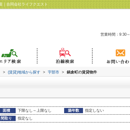
産｜合同会社ライフクエスト
営業時間：9:30～
ト
>
(賃貸)地域から探す
>
宇部市
>
鍋倉町の賃貸物件
面積
下限なし～上限なし
築年数
指定しない
間取り
指定なし