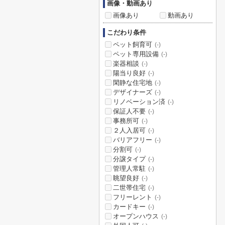
画像・動画あり
画像あり
動画あり
こだわり条件
ペット飼育可
(-)
ペット専用設備
(-)
楽器相談
(-)
陽当り良好
(-)
閑静な住宅地
(-)
デザイナーズ
(-)
リノベーション済
(-)
保証人不要
(-)
事務所可
(-)
２人入居可
(-)
バリアフリー
(-)
分割可
(-)
分譲タイプ
(-)
管理人常駐
(-)
眺望良好
(-)
二世帯住宅
(-)
フリーレント
(-)
カードキー
(-)
オープンハウス
(-)