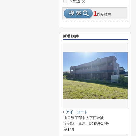
下水道
(-)
1
件が該当
新着物件
アイ・コート
山口県宇部市大字西岐波
宇部線「丸尾」駅 徒歩17分
築14年