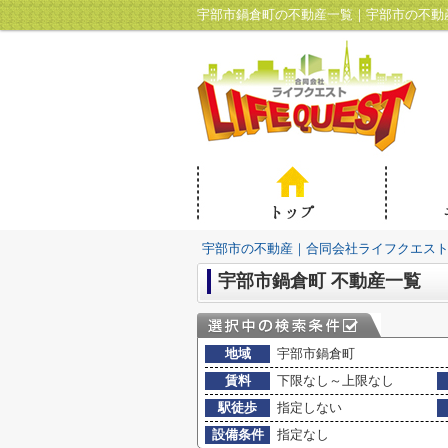
宇部市鍋倉町の不動産一覧｜宇部市の不動
宇部市の不動産｜合同会社ライフクエス
宇部市鍋倉町 不動産一覧
地域
宇部市鍋倉町
賃料
下限なし～上限なし
駅徒歩
指定しない
設備条件
指定なし