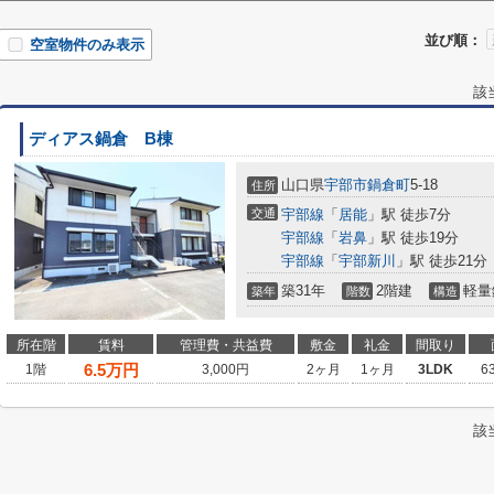
並び順：
空室物件のみ表示
該
ディアス鍋倉 B棟
山口県
宇部市
鍋倉町
5-18
住所
交通
宇部線
「
居能
」駅 徒歩7分
宇部線
「
岩鼻
」駅 徒歩19分
宇部線
「
宇部新川
」駅 徒歩21分
築31年
2階建
軽量
築年
階数
構造
所在階
賃料
管理費・共益費
敷金
礼金
間取り
6.5
万円
1階
3,000円
2ヶ月
1ヶ月
3LDK
6
該