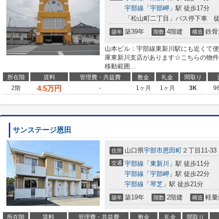
宇部線
「
宇部岬
」駅 徒歩17分
「松山町二丁目」バス停下車 徒
築39年
4階建
鉄骨
築年
階数
構造
山本ビル：宇部線東新川駅にも近くて便
庫東新川支店があります☆こちらの物件
移動範囲...
所在階
賃料
管理費・共益費
敷金
礼金
間取り
4.5
万円
2階
-
1ヶ月
1ヶ月
3K
9
サンステージ恩田
山口県
宇部市
恩田町
２丁目11-33
住所
交通
宇部線
「
東新川
」駅 徒歩11分
宇部線
「
宇部岬
」駅 徒歩22分
宇部線
「
琴芝
」駅 徒歩21分
築19年
2階建
軽量
築年
階数
構造
所在階
賃料
管理費・共益費
敷金
礼金
間取り