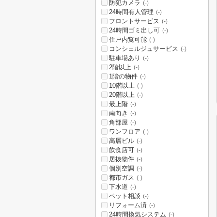
防犯カメラ
(-)
24時間有人管理
(-)
フロントサービス
(-)
24時間ゴミ出し可
(-)
住戸内覧可能
(-)
コンシェルジュサービス
(-)
駐車場あり
(-)
2階以上
(-)
1階の物件
(-)
10階以上
(-)
20階以上
(-)
最上階
(-)
南向き
(-)
角部屋
(-)
ワンフロア
(-)
高層ビル
(-)
飲食店可
(-)
居抜物件
(-)
個別空調
(-)
都市ガス
(-)
下水道
(-)
ペット相談
(-)
リフォーム済
(-)
24時間換気システム
(-)