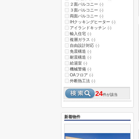
２面バルコニー
(-)
３面バルコニー
(-)
両面バルコニー
(-)
IHクッキングヒーター
(-)
アイランドキッチン
(-)
輸入住宅
(-)
複層ガラス
(-)
自由設計対応
(-)
免震構造
(-)
耐震構造
(-)
給湯室
(-)
機械警備
(-)
OAフロア
(-)
外断熱工法
(-)
24
件が該当
新着物件