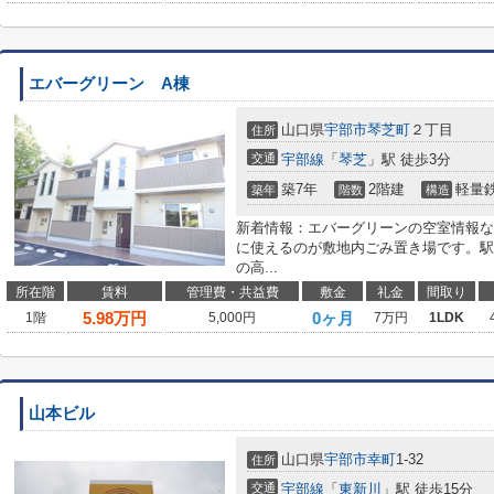
エバーグリーン A棟
山口県
宇部市
琴芝町
２丁目
住所
交通
宇部線
「
琴芝
」駅 徒歩3分
築7年
2階建
軽量
築年
階数
構造
新着情報：エバーグリーンの空室情報な
に使えるのが敷地内ごみ置き場です。駅
の高...
所在階
賃料
管理費・共益費
敷金
礼金
間取り
5.98
万円
0ヶ月
1階
5,000円
7万円
1LDK
山本ビル
山口県
宇部市
幸町
1-32
住所
交通
宇部線
「
東新川
」駅 徒歩15分