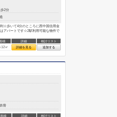
歩2分
造
利☆歩いて4分のところに西中国信用金
はアパートです☆2駅利用可能な物件で
面積
詳細
検討リスト
6.12㎡
詳細を見る
追加する
鉄骨
面積
詳細
検討リスト