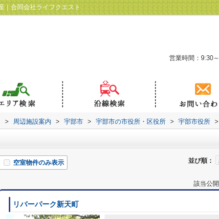
産｜合同会社ライフクエスト
営業時間：9:30～
ト
>
周辺施設案内
>
宇部市
>
宇部市の市役所・区役所
>
宇部市役所
>
並び順：
空室物件のみ表示
該当公開
リバーパーク新天町