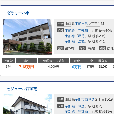
ダラミー小串
山口県
宇部市
島
２丁目1-31
住所
交通
宇部線
「
宇部新川
」駅 徒歩10分
宇部線
「
琴芝
」駅 徒歩20分
宇部線
「
居能
」駅 徒歩24分
築29年
3階建
鉄骨
築年
階数
構造
所在階
賃料
管理費・共益費
敷金
礼金
間取り
7.18
万円
0万円
3階
4,500円
8万円
3LDK
セジュール西琴芝
山口県
宇部市
西琴芝
２丁目13-19
住所
交通
宇部線
「
琴芝
」駅 徒歩7分
宇部線
「
宇部新川
」駅 徒歩13分