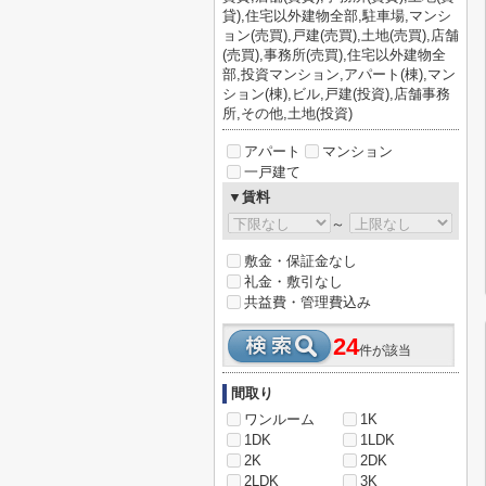
貸),住宅以外建物全部,駐車場,マンシ
ョン(売買),戸建(売買),土地(売買),店舗
(売買),事務所(売買),住宅以外建物全
部,投資マンション,アパート(棟),マン
ション(棟),ビル,戸建(投資),店舗事務
所,その他,土地(投資)
アパート
マンション
一戸建て
▼賃料
～
敷金・保証金なし
礼金・敷引なし
共益費・管理費込み
24
件が該当
間取り
ワンルーム
1K
1DK
1LDK
2K
2DK
2LDK
3K