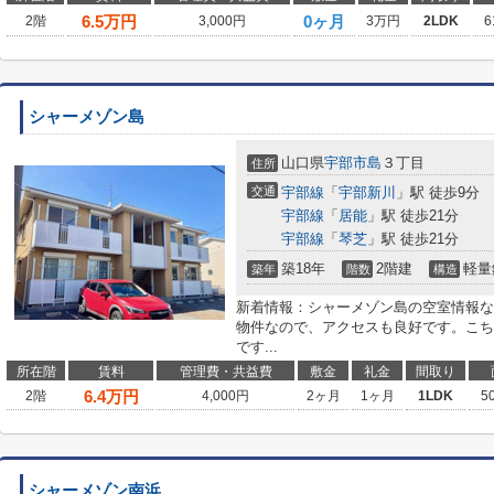
6.5
万円
0ヶ月
2階
3,000円
3万円
2LDK
6
シャーメゾン島
山口県
宇部市
島
３丁目
住所
交通
宇部線
「
宇部新川
」駅 徒歩9分
宇部線
「
居能
」駅 徒歩21分
宇部線
「
琴芝
」駅 徒歩21分
築18年
2階建
軽量
築年
階数
構造
新着情報：シャーメゾン島の空室情報な
物件なので、アクセスも良好です。こち
です...
所在階
賃料
管理費・共益費
敷金
礼金
間取り
6.4
万円
2階
4,000円
2ヶ月
1ヶ月
1LDK
5
シャーメゾン南浜