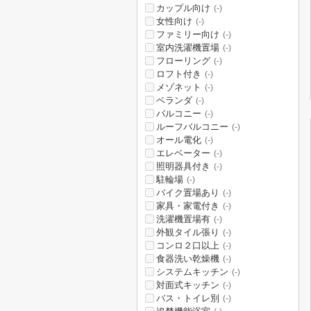
カップル向け
(-)
女性向け
(-)
ファミリー向け
(-)
室内洗濯機置場
(-)
フローリング
(-)
ロフト付き
(-)
メゾネット
(-)
ベランダ
(-)
バルコニー
(-)
ルーフバルコニー
(-)
オール電化
(-)
エレベーター
(-)
照明器具付き
(-)
駐輪場
(-)
バイク置場あり
(-)
家具・家電付き
(-)
洗濯機置場有
(-)
外観タイル張り
(-)
コンロ２口以上
(-)
食器洗い乾燥機
(-)
システムキッチン
(-)
対面式キッチン
(-)
バス・トイレ別
(-)