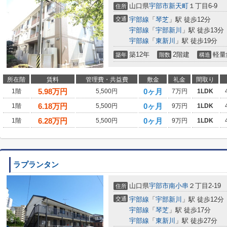
山口県
宇部市
新天町
１丁目6-9
住所
交通
宇部線
「
琴芝
」駅 徒歩12分
宇部線
「
宇部新川
」駅 徒歩13分
宇部線
「
東新川
」駅 徒歩19分
築12年
2階建
軽量
築年
階数
構造
所在階
賃料
管理費・共益費
敷金
礼金
間取り
5.98
万円
0ヶ月
1階
5,500円
7万円
1LDK
6.18
万円
0ヶ月
1階
5,500円
9万円
1LDK
6.28
万円
0ヶ月
1階
5,500円
9万円
1LDK
ラプランタン
山口県
宇部市
南小串
２丁目2-19
住所
交通
宇部線
「
宇部新川
」駅 徒歩12分
宇部線
「
琴芝
」駅 徒歩17分
宇部線
「
東新川
」駅 徒歩27分