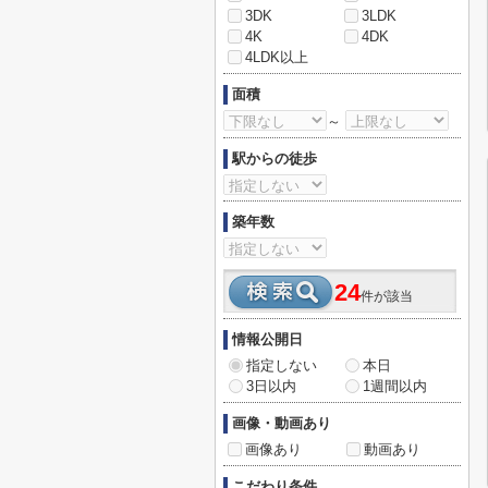
3DK
3LDK
4K
4DK
4LDK以上
面積
～
駅からの徒歩
築年数
24
件が該当
情報公開日
指定しない
本日
3日以内
1週間以内
画像・動画あり
画像あり
動画あり
こだわり条件