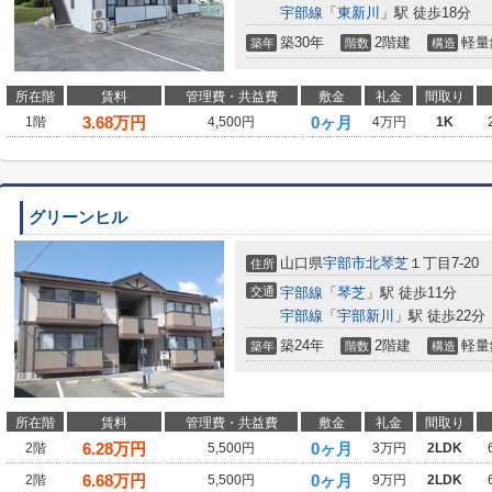
宇部線
「
東新川
」駅 徒歩18分
築30年
2階建
軽量
築年
階数
構造
所在階
賃料
管理費・共益費
敷金
礼金
間取り
3.68
万円
0ヶ月
1階
4,500円
4万円
1K
グリーンヒル
山口県
宇部市
北琴芝
１丁目7-20
住所
交通
宇部線
「
琴芝
」駅 徒歩11分
宇部線
「
宇部新川
」駅 徒歩22分
築24年
2階建
軽量
築年
階数
構造
所在階
賃料
管理費・共益費
敷金
礼金
間取り
6.28
万円
0ヶ月
2階
5,500円
3万円
2LDK
6.68
万円
0ヶ月
2階
5,500円
9万円
2LDK