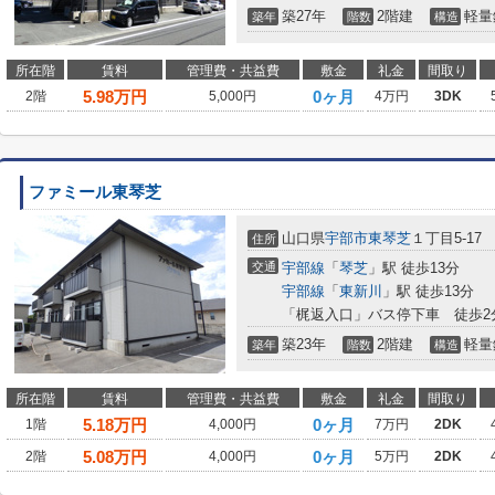
築27年
2階建
軽量
築年
階数
構造
所在階
賃料
管理費・共益費
敷金
礼金
間取り
5.98
万円
0ヶ月
2階
5,000円
4万円
3DK
ファミール東琴芝
山口県
宇部市
東琴芝
１丁目5-17
住所
交通
宇部線
「
琴芝
」駅 徒歩13分
宇部線
「
東新川
」駅 徒歩13分
「梶返入口」バス停下車 徒歩2
築23年
2階建
軽量
築年
階数
構造
所在階
賃料
管理費・共益費
敷金
礼金
間取り
5.18
万円
0ヶ月
1階
4,000円
7万円
2DK
5.08
万円
0ヶ月
2階
4,000円
5万円
2DK