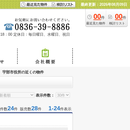
最終更新：2026年08月09日
00
00
件
件
最近見た物件
検討リスト
18：00
定休日：毎日曜日、水曜日、祝日
宇部市役所の近くの物件
表示件数：
24
28
1-24
件数
件 販売数
件
件表示