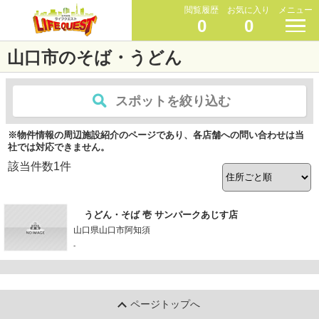
閲覧履歴
お気に入り
メニュー
0
0
山口市のそば・うどん
スポットを絞り込む
※物件情報の周辺施設紹介のページであり、各店舗への問い合わせは当
社では対応できません。
該当件数
1
件
うどん・そば 壱 サンパークあじす店
山口県山口市阿知須
-
ページトップへ