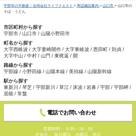
宇部市の不動産｜合同会社ライフクエスト
>
周辺施設案内
>
山口市
>
山口市の
そば・うどん
市区町村から探す
宇部市
/
山口市
/
山陽小野田市
町名から探す
大字西岐波
/
大字妻崎開作
/
大字東岐波
/
恩田町
/
則貞
/
大字中山
/
中村
/
山門
/
東梶返
/
開
路線から探す
宇部線
/
小野田線
/
山陽本線
/
美祢線
/
山陽新幹線
駅から探す
東新川
/
琴芝
/
宇部新川
/
草江
/
床波
/
岩鼻
/
宇部
/
宇部岬
/
居能
/
常盤
電話でお問い合わせ
営業時間：
9:30～18：00
定休日：
毎日曜日、水曜日、祝日