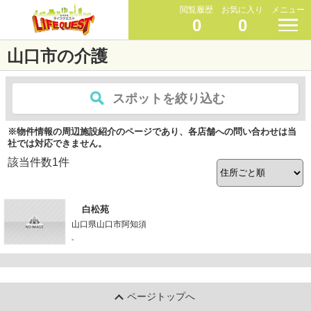
閲覧履歴
お気に入り
メニュー
0
0
山口市の介護
スポットを絞り込む
※物件情報の周辺施設紹介のページであり、各店舗への問い合わせは当
社では対応できません。
該当件数
1
件
白松苑
山口県山口市阿知須
-
ページトップへ