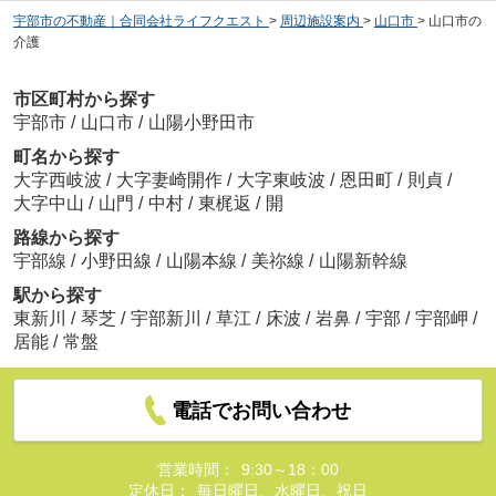
宇部市の不動産｜合同会社ライフクエスト
>
周辺施設案内
>
山口市
>
山口市の
介護
市区町村から探す
宇部市
/
山口市
/
山陽小野田市
町名から探す
大字西岐波
/
大字妻崎開作
/
大字東岐波
/
恩田町
/
則貞
/
大字中山
/
山門
/
中村
/
東梶返
/
開
路線から探す
宇部線
/
小野田線
/
山陽本線
/
美祢線
/
山陽新幹線
駅から探す
東新川
/
琴芝
/
宇部新川
/
草江
/
床波
/
岩鼻
/
宇部
/
宇部岬
/
居能
/
常盤
電話でお問い合わせ
営業時間：
9:30～18：00
定休日：
毎日曜日、水曜日、祝日