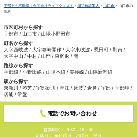
宇部市の不動産｜合同会社ライフクエスト
>
周辺施設案内
>
山口市
>
山口市の
歯科
市区町村から探す
宇部市
/
山口市
/
山陽小野田市
町名から探す
大字西岐波
/
大字妻崎開作
/
大字東岐波
/
恩田町
/
則貞
/
大字中山
/
中村
/
山門
/
東梶返
/
開
路線から探す
宇部線
/
小野田線
/
山陽本線
/
美祢線
/
山陽新幹線
駅から探す
東新川
/
琴芝
/
宇部新川
/
草江
/
床波
/
岩鼻
/
宇部
/
宇部岬
/
居能
/
常盤
電話でお問い合わせ
営業時間：
9:30～18：00
定休日：
毎日曜日、水曜日、祝日