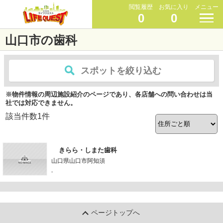
閲覧履歴
お気に入り
メニュー
0
0
山口市の歯科
スポットを絞り込む
※物件情報の周辺施設紹介のページであり、各店舗への問い合わせは当
社では対応できません。
該当件数
1
件
きらら・しまた歯科
山口県山口市阿知須
-
ページトップへ