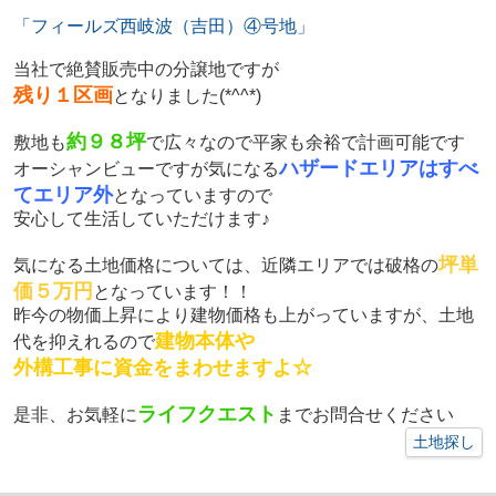
「フィールズ西岐波（吉田）④号地」
当社で絶賛販売中の分譲地ですが
残り１区画
となりました(*^^*)
約９８坪
敷地も
で広々なので平家も余裕で計画可能です
ハザードエリアはすべ
オーシャンビューですが気になる
てエリア外
となっていますので
安心して生活していただけます♪
坪単
気になる土地価格については、近隣エリアでは破格の
価５万円
となっています！！
昨今の物価上昇により建物価格も上がっていますが、土地
建物本体や
代を抑えれるので
外構工事に資金をまわせますよ☆
ライフクエスト
是非、お気軽に
までお問合せください
土地探し