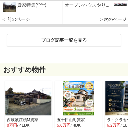
貸家特集(*^^*)
オープンハウスやり...
＜ 前のページ
＞次のページ
ブログ記事一覧を見る
おすすめ物件
西岐波江頭M貸家
五十目山町貸家
8万円
/ 4LDK
5.6万円
/ 4DK
6.2万円
/ 1