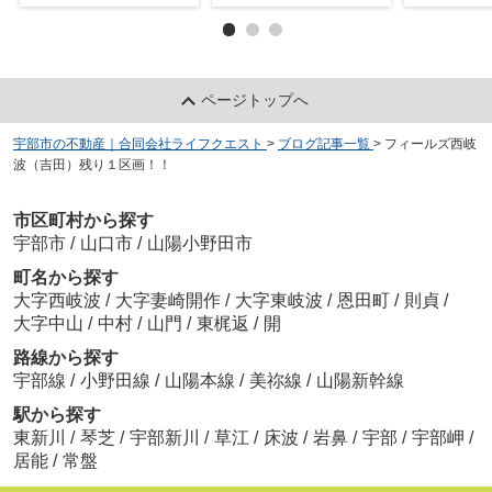
ページトップへ
宇部市の不動産｜合同会社ライフクエスト
>
ブログ記事一覧
>
フィールズ西岐
波（吉田）残り１区画！！
市区町村から探す
宇部市
/
山口市
/
山陽小野田市
町名から探す
大字西岐波
/
大字妻崎開作
/
大字東岐波
/
恩田町
/
則貞
/
大字中山
/
中村
/
山門
/
東梶返
/
開
路線から探す
宇部線
/
小野田線
/
山陽本線
/
美祢線
/
山陽新幹線
駅から探す
東新川
/
琴芝
/
宇部新川
/
草江
/
床波
/
岩鼻
/
宇部
/
宇部岬
/
居能
/
常盤