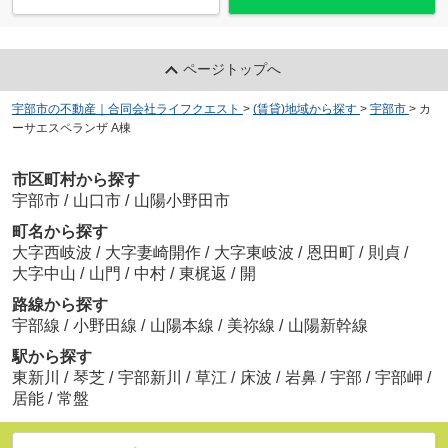
ページトップへ
宇部市の不動産｜合同会社ライフクエスト
>
(賃貸)地域から探す
>
宇部市
>
カ
ーサエスペランザ A棟
市区町村から探す
宇部市
/
山口市
/
山陽小野田市
町名から探す
大字西岐波
/
大字妻崎開作
/
大字東岐波
/
恩田町
/
則貞
/
大字中山
/
山門
/
中村
/
東梶返
/
開
路線から探す
宇部線
/
小野田線
/
山陽本線
/
美祢線
/
山陽新幹線
駅から探す
東新川
/
琴芝
/
宇部新川
/
草江
/
床波
/
岩鼻
/
宇部
/
宇部岬
/
居能
/
常盤