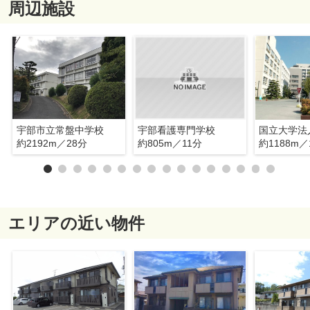
周辺施設
宇部市立常盤中学校
宇部看護専門学校
約2192m／28分
約805m／11分
約1188m／
エリアの近い物件