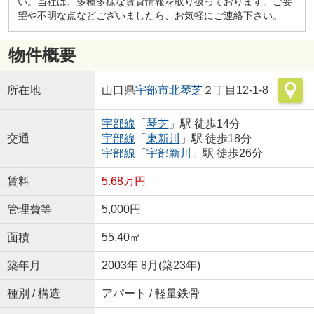
い。当社は、多種多様な賃貸情報を取り扱っております。ご要
望や不明な点などございましたら、お気軽にご連絡下さい。
物件概要
所在地
山口県
宇部市
北琴芝
２丁目12-1-8
宇部線
「
琴芝
」駅 徒歩14分
交通
宇部線
「
東新川
」駅 徒歩18分
宇部線
「
宇部新川
」駅 徒歩26分
賃料
5.68万円
管理費等
5,000円
面積
55.40㎡
築年月
2003年 8月(築23年)
種別 / 構造
アパート / 軽量鉄骨