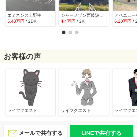
エミネンス上野中
シャーメゾン西岐波 D棟
アベニュー
5.48
万
円
/ 2DK
4.4
万
円
/ 2K
6.28
万
円
/
お客様の声
ライフクエスト
ライフクエスト
ライフク
メールで共有する
LINEで共有する