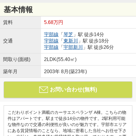
基本情報
賃料
5.68万円
宇部線
「
琴芝
」駅 徒歩14分
交通
宇部線
「
東新川
」駅 徒歩18分
宇部線
「
宇部新川
」駅 徒歩26分
間取り(面積)
2LDK(55.40㎡)
築年月
2003年 8月(築23年)
お問い合わせ(無料)
こだわりポイント満載のカーサエスペランザ A棟。こちらの物
件はアパートです。駅まで徒歩14分の物件です。2駅利用可能
な物件なので交通の利便性が良いのが魅力です。宇部市エリア
にある賃貸情報のことなら、地域に密着した当社へお任せ下さ