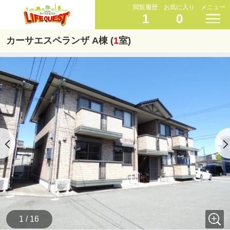
閲覧履歴
お気に入り
メニュー
1
0
カーサエスペランザ A棟 (
1
室)
1 / 16