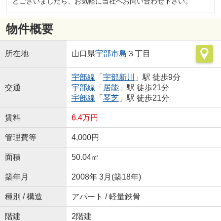
どございましたら、お気軽に当社へお問い合わせ下さい。
物件概要
所在地
山口県
宇部市
島
３丁目
宇部線
「
宇部新川
」駅 徒歩9分
交通
宇部線
「
居能
」駅 徒歩21分
宇部線
「
琴芝
」駅 徒歩21分
賃料
6.4万円
管理費等
4,000円
面積
50.04㎡
築年月
2008年 3月(築18年)
種別 / 構造
アパート / 軽量鉄骨
階建
2階建