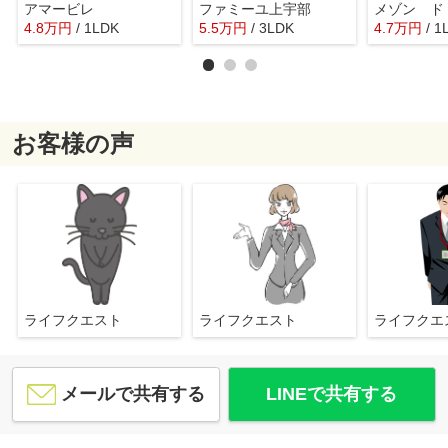
アマービレ
ファミーユ上宇部
メゾン ド
4.8
万
円
/ 1LDK
5.5
万
円
/ 3LDK
4.7
万
円
/ 1
お客様の声
ライフクエスト
ライフクエスト
ライフク
メールで共有する
LINEで共有する