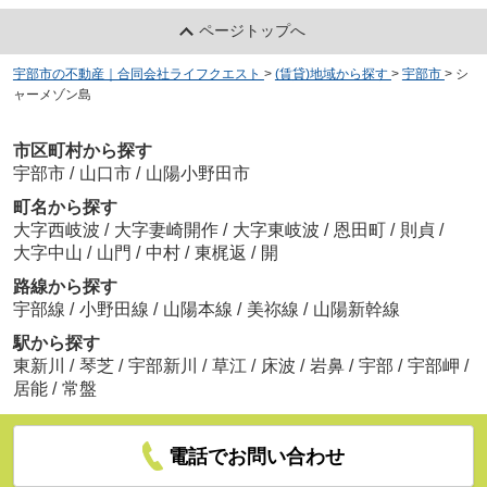
ページトップへ
宇部市の不動産｜合同会社ライフクエスト
>
(賃貸)地域から探す
>
宇部市
>
シ
ャーメゾン島
市区町村から探す
宇部市
/
山口市
/
山陽小野田市
町名から探す
大字西岐波
/
大字妻崎開作
/
大字東岐波
/
恩田町
/
則貞
/
大字中山
/
山門
/
中村
/
東梶返
/
開
路線から探す
宇部線
/
小野田線
/
山陽本線
/
美祢線
/
山陽新幹線
駅から探す
東新川
/
琴芝
/
宇部新川
/
草江
/
床波
/
岩鼻
/
宇部
/
宇部岬
/
居能
/
常盤
電話でお問い合わせ