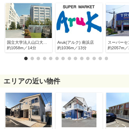
国立大学法人山口大学医学部
Aruk(アルク) 南浜店
約1058m／14分
約1036m／13分
約2057m／
エリアの近い物件