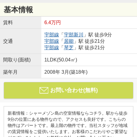
基本情報
賃料
6.4万円
宇部線
「
宇部新川
」駅 徒歩9分
交通
宇部線
「
居能
」駅 徒歩21分
宇部線
「
琴芝
」駅 徒歩21分
間取り(面積)
1LDK(50.04㎡)
築年月
2008年 3月(築18年)
お問い合わせ(無料)
新着情報：シャーメゾン島の空室情報ならコチラ。駅から徒歩
9分の位置にある物件なので、アクセスも良好です。こちらの
物件はアパートです。最上階の物件です。当社スタッフが地域
の賃貸情報をご提供いたします。お客様のこだわりやご要望な