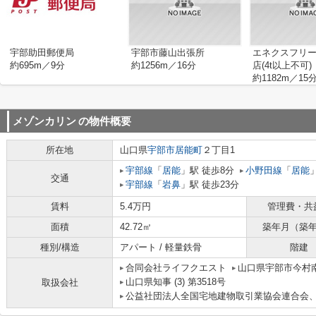
宇部助田郵便局
宇部市藤山出張所
エネクスフリー
約695m／9分
約1256m／16分
店(4t以上不可)
約1182m／15
メゾンカリン
の物件概要
所在地
山口県
宇部市
居能町
２丁目1
宇部線
「
居能
」駅 徒歩8分
小野田線
「
居能
交通
宇部線
「
岩鼻
」駅 徒歩23分
賃料
5.4万円
管理費・共
面積
42.72㎡
築年月（築
種別/構造
アパート / 軽量鉄骨
階建
合同会社ライフクエスト
山口県宇部市今村南
山口県知事 (3) 第3518号
取扱会社
公益社団法人全国宅地建物取引業協会連合会