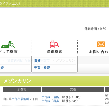
ライフクエスト
営業時間：9:30～
ト
>
(賃貸)地域から探す
>
宇部市
>
メゾンカリン
賃貸
投資
売買・投資
メゾンカリン
所在地
交通
築
宇部線
「
居能
」駅 徒歩7～8分
山口県
宇部市
居能町
２丁目1
2
宇部線
「
岩鼻
」駅 徒歩23分
軽