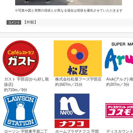
※写真や図と実際の現状とが異なる場合は現状を優先させていただきます
【外観】
コメント
ガスト 宇部店(から好し取
株式会社松屋フーズ宇部店
Aruk(アルク) 
扱店)
約1607m／21分
約207m／3分
約710m／9分
ローソン 宇部東平原二丁
ホームプラザナフコ 宇部
ディスカウン