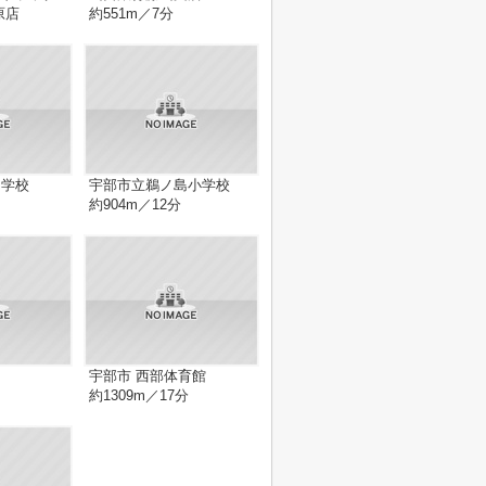
原店
約551m／7分
中学校
宇部市立鵜ノ島小学校
約904m／12分
宇部市 西部体育館
約1309m／17分