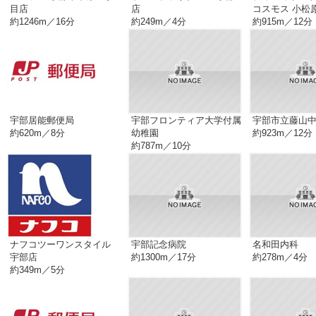
目店
店
コスモス 小松
約1246m／16分
約249m／4分
約915m／12分
宇部居能郵便局
宇部フロンティア大学付属
宇部市立藤山
約620m／8分
幼稚園
約923m／12分
約787m／10分
ナフコツーワンスタイル
宇部記念病院
名和田内科
宇部店
約1300m／17分
約278m／4分
約349m／5分