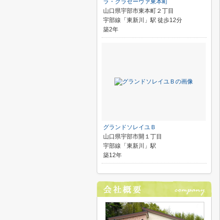
ラ・クラセーヴァ東本町
山口県宇部市東本町２丁目
宇部線「東新川」駅 徒歩12分
築2年
グランドソレイユＢ
山口県宇部市開１丁目
宇部線「東新川」駅
築12年