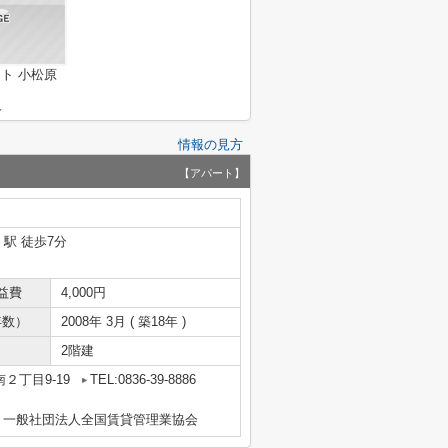
ト 小松原
分
情報の見方
【アパート】
」駅 徒歩7分
益費
4,000円
年数）
2008年 3月 ( 築18年 )
2階建
２丁目9-19
TEL:0836-39-8886
、一般社団法人全国賃貸管理業協会