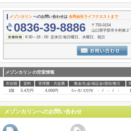
メゾンカリン
へのお問い合わせは
合同会社ライフクエストまで
0836-39-8886
〒755-0154
山口県宇部市今村南２丁
9:30～18：00 定休日:毎日曜日、水曜日、祝日
メゾンカリン
の空室情報
所在階
賃料
管理費・共益費
敷金/礼金/保証金/償却/敷引
1階
5.4万円
4,000円
/
/
/
/
0ヶ月
3万円
-
-
-
メゾンカリン
へのお問い合わせ