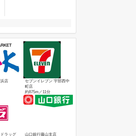
南浜店
セブンイレブン 宇部西中
町店
約875m／11分
トドラッグ
山口銀行藤山支店