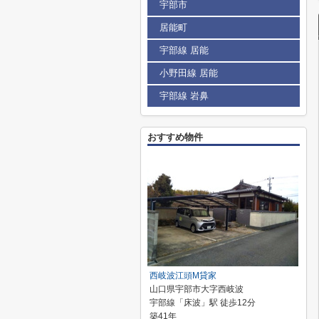
宇部市
居能町
宇部線 居能
小野田線 居能
宇部線 岩鼻
おすすめ物件
西岐波江頭M貸家
山口県宇部市大字西岐波
宇部線「床波」駅 徒歩12分
築41年