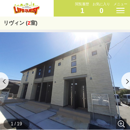
閲覧履歴
お気に入り
メニュー
1
0
リヴィン (
2
室)
1 / 19