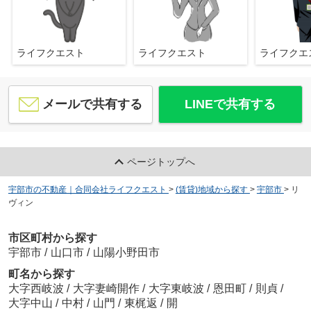
ライフクエスト
ライフクエスト
ライフク
メールで共有する
LINEで共有する
ページトップへ
宇部市の不動産｜合同会社ライフクエスト
>
(賃貸)地域から探す
>
宇部市
>
リ
ヴィン
市区町村から探す
宇部市
/
山口市
/
山陽小野田市
町名から探す
大字西岐波
/
大字妻崎開作
/
大字東岐波
/
恩田町
/
則貞
/
大字中山
/
中村
/
山門
/
東梶返
/
開