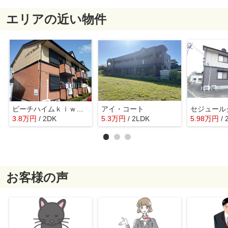
エリアの近い物件
ビーチハイムｋｉｗａ Ｂ
アイ・コート
セジュール
3.8
万
円
/ 2DK
5.3
万
円
/ 2LDK
5.98
万
円
/
お客様の声