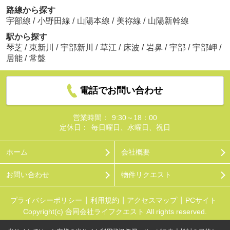
路線から探す
宇部線
/
小野田線
/
山陽本線
/
美祢線
/
山陽新幹線
駅から探す
琴芝
/
東新川
/
宇部新川
/
草江
/
床波
/
岩鼻
/
宇部
/
宇部岬
/
居能
/
常盤
電話でお問い合わせ
営業時間：
9:30～18：00
定休日：
毎日曜日、水曜日、祝日
ホーム
会社概要
お問い合わせ
物件リクエスト
プライバシーポリシー
利用規約
アクセスマップ
PCサイト
Copyright(c) 合同会社ライフクエスト All rights reserved.