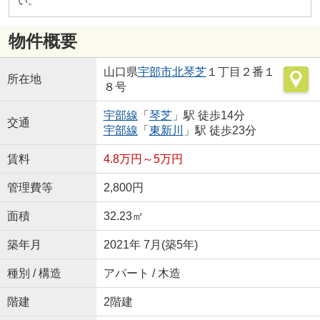
い。
物件概要
山口県
宇部市
北琴芝
１丁目２番１
所在地
８号
宇部線
「
琴芝
」駅 徒歩14分
交通
宇部線
「
東新川
」駅 徒歩23分
賃料
4.8万円～5万円
管理費等
2,800円
面積
32.23㎡
築年月
2021年 7月(築5年)
種別 / 構造
アパート / 木造
階建
2階建