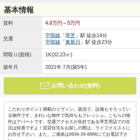
基本情報
賃料
4.8万円～5万円
宇部線
「
琴芝
」駅 徒歩14分
交通
宇部線
「
東新川
」駅 徒歩23分
間取り(面積)
1K(32.23㎡)
築年月
2021年 7月(築5年)
お問い合わせ(無料)
こだわりポイント満載のリヴィン。築浅で、設備もそろってい
る物件です。きれいな物件で気持ちもフレッシュ。こちらの物
件はアパートです。交通アクセスが良好である琴芝周辺での生
活は快適ですよ！賃貸住宅をお探しの際は、ライフクエストに
お任せ下さい。また、ご連絡は0836-39-8886にてお電話下さ