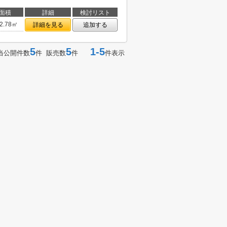
面積
詳細
検討リスト
2.78㎡
詳細を見る
追加する
5
5
1-5
当公開件数
件 販売数
件
件表示