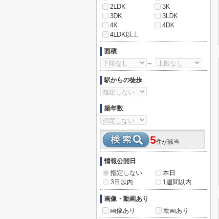
2LDK
3K
3DK
3LDK
4K
4DK
4LDK以上
面積
～
駅からの徒歩
築年数
5
件が該当
情報公開日
指定しない
本日
3日以内
1週間以内
画像・動画あり
画像あり
動画あり