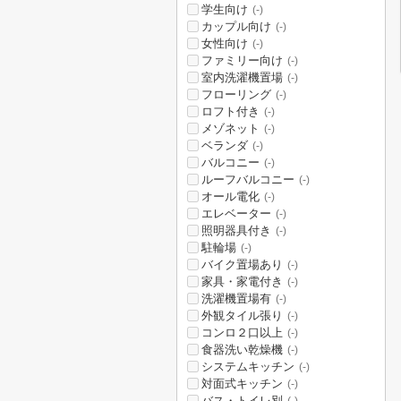
学生向け
(-)
カップル向け
(-)
女性向け
(-)
ファミリー向け
(-)
室内洗濯機置場
(-)
フローリング
(-)
ロフト付き
(-)
メゾネット
(-)
ベランダ
(-)
バルコニー
(-)
ルーフバルコニー
(-)
オール電化
(-)
エレベーター
(-)
照明器具付き
(-)
駐輪場
(-)
バイク置場あり
(-)
家具・家電付き
(-)
洗濯機置場有
(-)
外観タイル張り
(-)
コンロ２口以上
(-)
食器洗い乾燥機
(-)
システムキッチン
(-)
対面式キッチン
(-)
バス・トイレ別