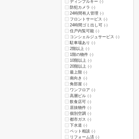
ディンプルキー
(-)
防犯カメラ
(-)
24時間有人管理
(-)
フロントサービス
(-)
24時間ゴミ出し可
(-)
住戸内覧可能
(-)
コンシェルジュサービス
(-)
駐車場あり
(-)
2階以上
(-)
1階の物件
(-)
10階以上
(-)
20階以上
(-)
最上階
(-)
南向き
(-)
角部屋
(-)
ワンフロア
(-)
高層ビル
(-)
飲食店可
(-)
居抜物件
(-)
個別空調
(-)
都市ガス
(-)
下水道
(-)
ペット相談
(-)
リフォーム済
(-)