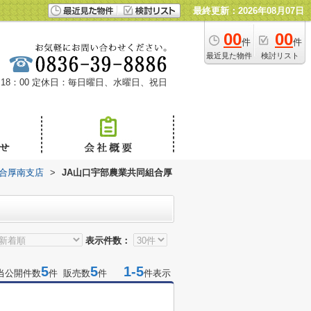
最終更新：2026年08月07日
00
00
件
件
最近見た物件
検討リスト
18：00
定休日：毎日曜日、水曜日、祝日
組合厚南支店
>
JA山口宇部農業共同組合厚
表示件数：
5
5
1-5
当公開件数
件 販売数
件
件表示