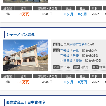
所在階
賃料
管理費・共益費
敷金
礼金
間取り
5.3
万円
0ヶ月
0ヶ月
2階
4,000円
2LDK
シャーメゾン岩鼻
山口県
宇部市
岩鼻町
1-20
住所
交通
宇部線
「
岩鼻
」駅 徒歩2分
宇部線
「
居能
」駅 徒歩21分
小野田線
「
妻崎
」駅 徒歩40分
築21年
2階建
軽量
築年
階数
構造
所在階
賃料
管理費・共益費
敷金
礼金
間取り
5.5
万円
0ヶ月
0万円
2階
3,000円
2LDK
西際波台三丁目中古住宅