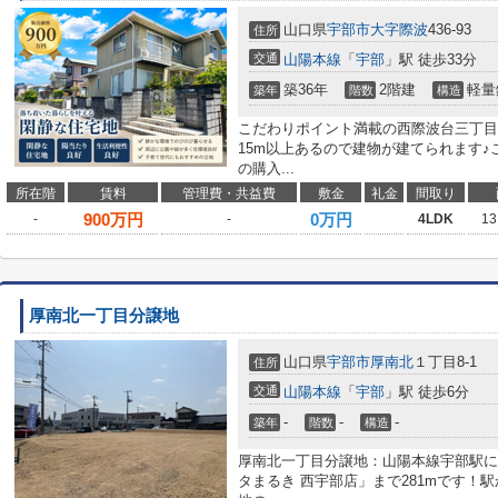
山口県
宇部市
大字際波
436-93
住所
交通
山陽本線
「
宇部
」駅 徒歩33分
築36年
2階建
軽量
築年
階数
構造
こだわりポイント満載の西際波台三丁目
15m以上あるので建物が建てられます♪
の購入...
所在階
賃料
管理費・共益費
敷金
礼金
間取り
900
万円
0万円
-
-
4LDK
13
厚南北一丁目分譲地
山口県
宇部市
厚南北
１丁目8-1
住所
交通
山陽本線
「
宇部
」駅 徒歩6分
-
-
-
築年
階数
構造
厚南北一丁目分譲地：山陽本線宇部駅に
タまるき 西宇部店」まで281mです！