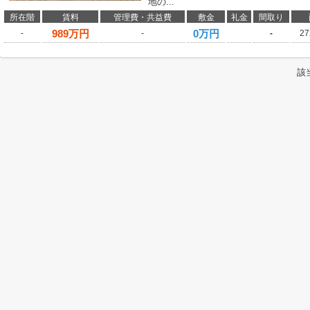
地の...
所在階
賃料
管理費・共益費
敷金
礼金
間取り
989
万円
0万円
-
-
-
27
該