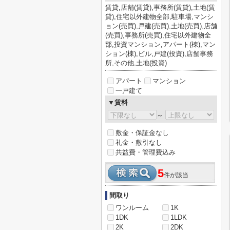
賃貸,店舗(賃貸),事務所(賃貸),土地(賃
貸),住宅以外建物全部,駐車場,マンシ
ョン(売買),戸建(売買),土地(売買),店舗
(売買),事務所(売買),住宅以外建物全
部,投資マンション,アパート(棟),マン
ション(棟),ビル,戸建(投資),店舗事務
所,その他,土地(投資)
アパート
マンション
一戸建て
▼賃料
～
敷金・保証金なし
礼金・敷引なし
共益費・管理費込み
5
件が該当
間取り
ワンルーム
1K
1DK
1LDK
2K
2DK