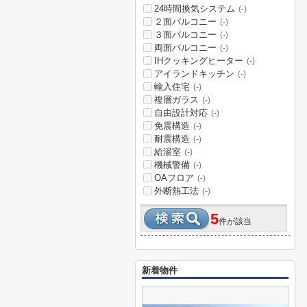
24時間換気システム
(-)
２面バルコニー
(-)
３面バルコニー
(-)
両面バルコニー
(-)
IHクッキングヒーター
(-)
アイランドキッチン
(-)
輸入住宅
(-)
複層ガラス
(-)
自由設計対応
(-)
免震構造
(-)
耐震構造
(-)
給湯室
(-)
機械警備
(-)
OAフロア
(-)
外断熱工法
(-)
5
件が該当
新着物件