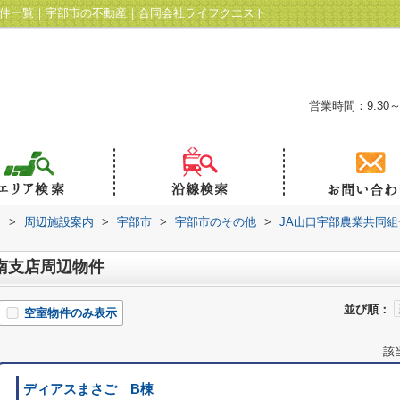
物件一覧｜宇部市の不動産｜合同会社ライフクエスト
営業時間：9:30～
ト
>
周辺施設案内
>
宇部市
>
宇部市のその他
>
JA山口宇部農業共同
南支店周辺物件
並び順：
空室物件のみ表示
該
ディアスまさご B棟