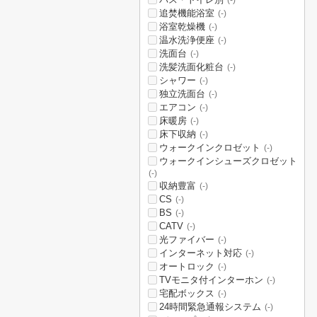
(-)
追焚機能浴室
(-)
浴室乾燥機
(-)
温水洗浄便座
(-)
洗面台
(-)
洗髪洗面化粧台
(-)
シャワー
(-)
独立洗面台
(-)
エアコン
(-)
床暖房
(-)
床下収納
(-)
ウォークインクロゼット
(-)
ウォークインシューズクロゼット
(-)
収納豊富
(-)
CS
(-)
BS
(-)
CATV
(-)
光ファイバー
(-)
インターネット対応
(-)
オートロック
(-)
TVモニタ付インターホン
(-)
宅配ボックス
(-)
24時間緊急通報システム
(-)