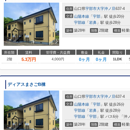
山口県
宇部市
大字沖ノ旦
637-4
住所
交通
山陽本線
「
宇部
」駅 徒歩20分
宇部線
「
岩鼻
」駅 徒歩28分
築28年
2階建
軽量
築年
階数
構造
所在階
賃料
管理費・共益費
敷金
礼金
間取り
5.3
万円
0ヶ月
0ヶ月
2階
4,000円
1LDK
ディアスまさごB棟
山口県
宇部市
大字沖ノ旦
637-4
住所
交通
山陽本線
「
宇部
」駅 徒歩26分
宇部線
「
岩鼻
」駅 徒歩28分
宇部線
「
宇部
」駅 バス6分 「沖
築28年
2階建
軽量
築年
階数
構造