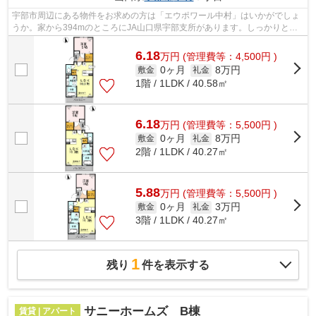
宇部市周辺にある物件をお求めの方は「エウポワール中村」はいかがでしょ
うか。家から394mのところにJA山口県宇部支所があります。しっかりとし
た造りが自慢の築8年のアパート。こちら...
6.18
万
円
(管理費等：4,500円 )
0ヶ月
8万円
敷金
礼金
1階 / 1LDK / 40.58㎡
6.18
万
円
(管理費等：5,500円 )
0ヶ月
8万円
敷金
礼金
2階 / 1LDK / 40.27㎡
5.88
万
円
(管理費等：5,500円 )
0ヶ月
3万円
敷金
礼金
3階 / 1LDK / 40.27㎡
1
残り
件を表示する
サニーホームズ B棟
賃貸 | アパート