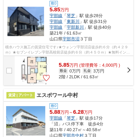
敷0
5.85
万円
宇部線
「
琴芝
」駅 徒歩28分
宇部線
「
東新川
」駅 徒歩31分
宇部線
「
宇部新川
」駅 徒歩40分
築21年 / 61.63㎡
山口県
宇部市
沼
３丁目
積水ハウス施工の賃貸住宅です♪★ウォンツ宇部沼店徒歩約６分（約４２９
ｍ）★セブンイレブン宇部高校前店徒歩約６分（約４５０ｍ）★無料インタ
ーネット（ＷＩＦＩ導入）★定期清掃月２回...
5.85
万
円
(管理費等：4,000円 )
0万円
3万円
敷金
礼金
2階 / 2LDK / 61.63㎡
エスポワール中村
賃貸 | アパート
敷0
5.88
6.28
万円～
万円
宇部線
「
琴芝
」駅 徒歩17分
「沼」バス停下車 徒歩4分
築11年 / 40.27㎡～40.58㎡
山口県
宇部市
中村
３丁目