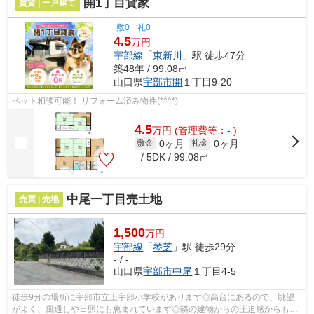
開1丁目貸家
賃貸 | 一戸建て
敷0
礼0
4.5
万円
宇部線
「
東新川
」駅 徒歩47分
築48年 / 99.08㎡
山口県
宇部市
開
１丁目9-20
ペット相談可能！ リフォーム済み物件(*^^*)
4.5
万
円
(管理費等：- )
0ヶ月
0ヶ月
敷金
礼金
- / 5DK / 99.08㎡
中尾一丁目売土地
売買 | 売地
1,500
万円
宇部線
「
琴芝
」駅 徒歩29分
- / -
山口県
宇部市
中尾
１丁目4-5
徒歩9分の場所に宇部市立上宇部小学校があります◎高台にあるので、眺望
がよく、風通しや日照にも恵まれています◎隣の建物からの圧迫感からも解