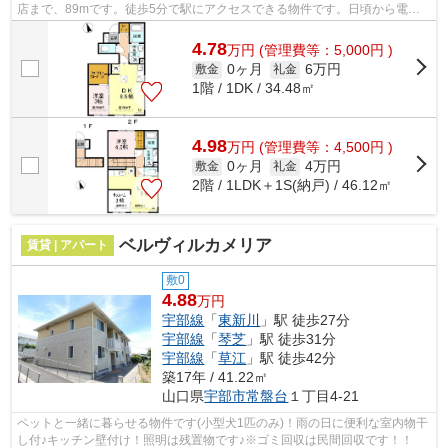
店まで、89mです。徒歩5分で駅にアクセスできる物件です。日頃から電車
をよく利用するなら2駅利用可能な物件...
4.78
万
円
(管理費等：5,000円 )
0ヶ月
6万円
敷金
礼金
1階 / 1DK / 34.48㎡
4.98
万
円
(管理費等：4,500円 )
0ヶ月
4万円
敷金
礼金
2階 / 1LDK＋1S(納戸) / 46.12㎡
ベルヴィルカメリア
賃貸 | アパート
敷0
4.88
万円
宇部線
「
東新川
」駅 徒歩27分
宇部線
「
琴芝
」駅 徒歩31分
宇部線
「
草江
」駅 徒歩42分
築17年 / 41.22㎡
山口県
宇部市
常盤台
１丁目4-21
ペットと一緒に暮らせる物件です(小型犬1匹のみ)！雨の日に便利な室内物干
し付♪キッチン壁付け！照明は残置物です♪※ゴミ回収は民間回収です！！