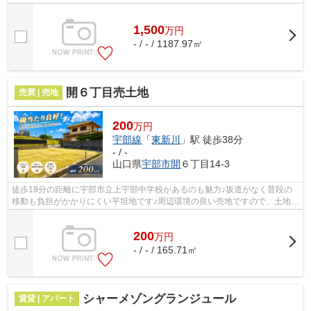
放されるのが角地の特徴です◎イチオシの...
1,500
万
円
- / - / 1187.97㎡
開６丁目売土地
売買 | 売地
200
万円
宇部線
「
東新川
」駅 徒歩38分
- / -
山口県
宇部市
開
６丁目14-3
徒歩18分の距離に宇部市立上宇部中学校があるのも魅力♪坂道がなく普段の
移動も負担がかかりにくい平坦地です♪周辺環境の良い売地ですので、土地購
入をご検討の方におすすめです♪接道幅...
200
万
円
- / - / 165.71㎡
シャーメゾングランジュール
賃貸 | アパート