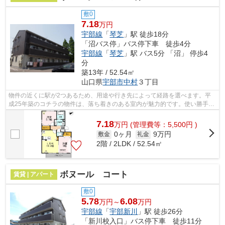
敷0
7.18
万円
宇部線
「
琴芝
」駅 徒歩18分
「沼バス停」バス停下車 徒歩4分
宇部線
「
琴芝
」駅 バス5分 「沼」 停歩4
分
築13年 / 52.54㎡
山口県
宇部市
中村
３丁目
物件の近くに駅が2つあるため、用途や行き先によって経路を選べます。平
成25年築のコチラの物件は、落ち着きのある室内が魅力的です。使い勝手の
良いアパートでイチオシの物件です。で...
7.18
万
円
(管理費等：5,500円 )
0ヶ月
9万円
敷金
礼金
2階 / 2LDK / 52.54㎡
ボヌール コート
賃貸 | アパート
敷0
5.78
6.08
万円～
万円
宇部線
「
宇部新川
」駅 徒歩26分
「新川校入口」バス停下車 徒歩11分