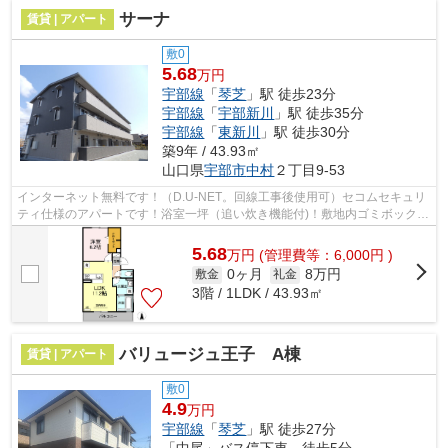
サーナ
賃貸 | アパート
敷0
5.68
万円
宇部線
「
琴芝
」駅 徒歩23分
宇部線
「
宇部新川
」駅 徒歩35分
宇部線
「
東新川
」駅 徒歩30分
築9年 / 43.93㎡
山口県
宇部市
中村
２丁目9-53
インターネット無料です！（D.U-NET。回線工事後使用可）セコムセキュリ
ティ仕様のアパートです！浴室一坪（追い炊き機能付)！敷地内ゴミボックス
有（民間業者回収）
5.68
万
円
(管理費等：6,000円 )
0ヶ月
8万円
敷金
礼金
3階 / 1LDK / 43.93㎡
バリュージュ王子 A棟
賃貸 | アパート
敷0
4.9
万円
宇部線
「
琴芝
」駅 徒歩27分
「中尾」バス停下車 徒歩5分