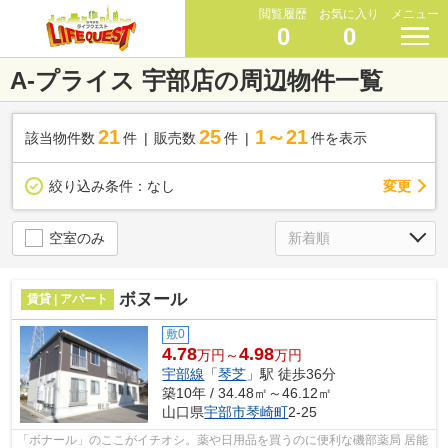
閲覧履歴
お気に入り
メニュー
0
0
A-プライス 宇部店の周辺物件一覧
21
25
1～21
該当物件数
件
販売数
件
件を表示
変更
絞り込み条件：
なし
空室のみ
ボヌール
賃貸 | アパート
敷0
4.78
4.98
万円～
万円
宇部線
「
琴芝
」駅 徒歩36分
築10年 / 34.48㎡～46.12㎡
山口県
宇部市
琴崎町
2-25
「ボナール」のここがイチオシ。薬や日用品を買うのに便利な磯部薬局 居能