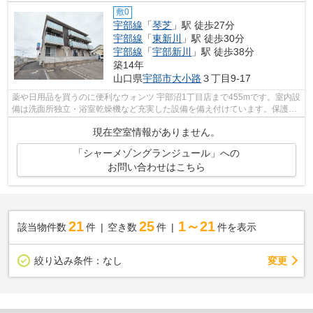
敷0
宇部線
「
琴芝
」駅 徒歩27分
宇部線
「
東新川
」駅 徒歩30分
宇部線
「
宇部新川
」駅 徒歩38分
築14年
山口県
宇部市
大小路
３丁目9-17
薬や日用品を買うのに便利なウォンツ 宇部沼1丁目店まで455mです。室内設
備は洗面所独立・浴室乾燥機など充実した設備を備え付けています。保護者
の方も安心できるよう、管理人が巡回...
現在空室情報がありません。
「シャーメゾングランジュール」への
お問い合わせはこちら
21
25
1～21
該当物件数
件
空き数
件
件を表示
変更
絞り込み条件：
なし