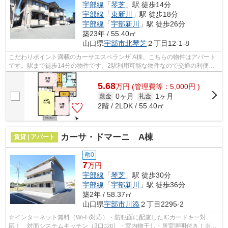
宇部線
「
琴芝
」駅 徒歩14分
宇部線
「
東新川
」駅 徒歩18分
宇部線
「
宇部新川
」駅 徒歩26分
築23年 / 55.40㎡
山口県
宇部市
北琴芝
２丁目12-1-8
こだわりポイント満載のカーサエスペランザ A棟。こちらの物件はアパート
です。駅まで徒歩14分の物件です。2駅利用可能な物件なので交通の利便性
が良いのが魅力です。宇部市エリアにあ...
5.68
万
円
(管理費等：5,000円 )
0ヶ月
1ヶ月
敷金
礼金
2階 / 2LDK / 55.40㎡
カーサ・ドマーニ A棟
賃貸 | アパート
敷0
7
万円
宇部線
「
琴芝
」駅 徒歩30分
宇部線
「
宇部新川
」駅 徒歩36分
築2年 / 58.37㎡
山口県
宇部市
川添
２丁目2295-2
☆インターネット無料（Wi-Fi対応）・防犯面に配慮したICカードキー対
応！ 対面システムキッチン（3口ｺﾝﾛ）・室内物干し・居室照明付き！※ゴ