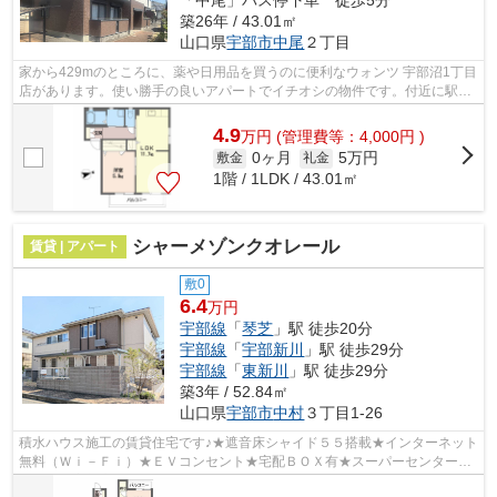
築26年 / 43.01㎡
山口県
宇部市
中尾
２丁目
家から429mのところに、薬や日用品を買うのに便利なウォンツ 宇部沼1丁目
店があります。使い勝手の良いアパートでイチオシの物件です。付近に駅が
2つあるので、用途や行き先によって経...
4.9
万
円
(管理費等：4,000円 )
0ヶ月
5万円
敷金
礼金
1階 / 1LDK / 43.01㎡
シャーメゾンクオレール
賃貸 | アパート
敷0
6.4
万円
宇部線
「
琴芝
」駅 徒歩20分
宇部線
「
宇部新川
」駅 徒歩29分
宇部線
「
東新川
」駅 徒歩29分
築3年 / 52.84㎡
山口県
宇部市
中村
３丁目1-26
積水ハウス施工の賃貸住宅です♪★遮音床シャイド５５搭載★インターネット
無料（Ｗｉ－Ｆｉ）★ＥＶコンセント★宅配ＢＯＸ有★スーパーセンタート
ライアル宇部店まで徒歩７分（５６０ｍ）★...