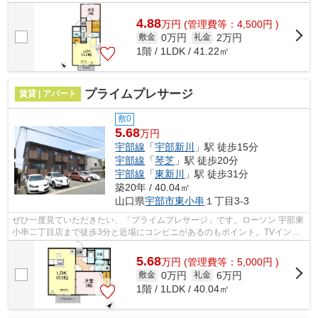
4.88
万
円
(管理費等：4,500円 )
0万円
2万円
敷金
礼金
1階 / 1LDK / 41.22㎡
プライムプレサージ
賃貸 | アパート
敷0
5.68
万円
宇部線
「
宇部新川
」駅 徒歩15分
宇部線
「
琴芝
」駅 徒歩20分
宇部線
「
東新川
」駅 徒歩31分
築20年 / 40.04㎡
山口県
宇部市
東小串
１丁目3-3
ぜひ一度見ていただきたい、「プライムプレサージ」です。ローソン 宇部東
小串二丁目店まで徒歩3分と近場にコンビニがあるのもポイント。TVインタ
ーホンで、モニターから来訪者が確認...
5.68
万
円
(管理費等：5,000円 )
0万円
6万円
敷金
礼金
1階 / 1LDK / 40.04㎡