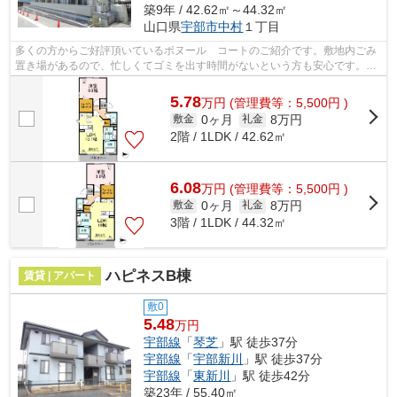
築9年 / 42.62㎡～44.32㎡
山口県
宇部市
中村
１丁目
多くの方からご好評頂いているボヌール コートのご紹介です。敷地内ごみ
置き場があるので、忙しくてゴミを出す時間がないという方も安心です。ご
紹介するのは2016年11月竣工・築6年の...
5.78
万
円
(管理費等：5,500円 )
0ヶ月
8万円
敷金
礼金
2階 / 1LDK / 42.62㎡
6.08
万
円
(管理費等：5,500円 )
0ヶ月
8万円
敷金
礼金
3階 / 1LDK / 44.32㎡
ハピネスB棟
賃貸 | アパート
敷0
5.48
万円
宇部線
「
琴芝
」駅 徒歩37分
宇部線
「
宇部新川
」駅 徒歩37分
宇部線
「
東新川
」駅 徒歩42分
築23年 / 55.40㎡