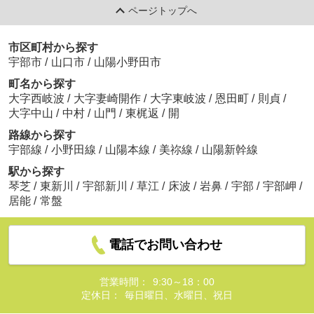
ページトップへ
市区町村から探す
宇部市
/
山口市
/
山陽小野田市
町名から探す
大字西岐波
/
大字妻崎開作
/
大字東岐波
/
恩田町
/
則貞
/
大字中山
/
中村
/
山門
/
東梶返
/
開
路線から探す
宇部線
/
小野田線
/
山陽本線
/
美祢線
/
山陽新幹線
駅から探す
琴芝
/
東新川
/
宇部新川
/
草江
/
床波
/
岩鼻
/
宇部
/
宇部岬
/
居能
/
常盤
電話でお問い合わせ
営業時間：
9:30～18：00
定休日：
毎日曜日、水曜日、祝日