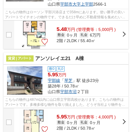
山口県
宇部市
大字上宇部
2566-1
こちらの物件はローソン 宇部川添店まで358mにあります。使い勝手の良い
アパートでイチオシの物件です。できるだけ早めに不動産情報を集めたい方
は当社スタッフまでご連絡ください。地...
5.48
万
円
(管理費等：5,000円 )
0ヶ月
6万円
敷金
礼金
2階 / 2LDK / 55.40㎡
アンソレイエ21 A棟
賃貸 | アパート
敷0
礼0
5.95
万円
宇部線
「
琴芝
」駅 徒歩23分
築28年 / 50.78㎡
山口県
宇部市
沼
２丁目
こちらの物件は487m以内に山口県立宇部高校があります。こちらの物件は
アパートです。多種多様な物件を取り揃えました。どうぞ当社より物件をお
選び下さい。スタッフ一同全力でお手伝...
5.95
万
円
(管理費等：4,000円 )
0ヶ月
0ヶ月
敷金
礼金
2階 / 2LDK / 50.78㎡