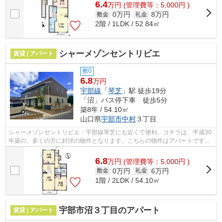
6.4
万
円
(管理費等：5,000円 )
0万円
8万円
敷金
礼金
2階 / 1LDK / 52.84㎡
シャーメゾンセントリビエ
賃貸 | アパート
敷0
6.8
万円
宇部線
「
琴芝
」駅 徒歩19分
「沼」バス停下車 徒歩5分
築8年 / 54.10㎡
山口県
宇部市
中村
３丁目
シャーメゾンセントリビエ：宇部線琴芝にも近くて便利。コチラは、平成30
年築の、多くの方に好評の物件となります。こちらの物件はアパートです。
快適さを求めるなら、ゴミ捨てが楽な...
6.8
万
円
(管理費等：5,000円 )
0万円
6万円
敷金
礼金
1階 / 2LDK / 54.10㎡
宇部市沼３丁目のアパート
賃貸 | アパート