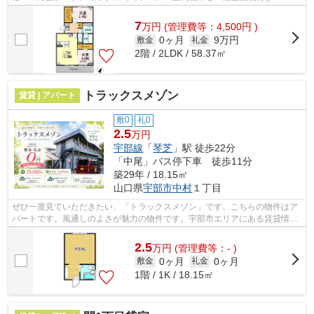
ミは民間業者回収
7
万
円
(管理費等：4,500円 )
0ヶ月
9万円
敷金
礼金
2階 / 2LDK / 58.37㎡
トラックスメゾン
賃貸 | アパート
敷0
礼0
2.5
万円
宇部線
「
琴芝
」駅 徒歩22分
「中尾」バス停下車 徒歩11分
築29年 / 18.15㎡
山口県
宇部市
中村
１丁目
ぜひ一度見ていただきたい、「トラックスメゾン」です。こちらの物件はア
パートです。風通しのよさが魅力の物件です。宇部市エリアにある賃貸情報
のことなら、地域に密着した当社へお...
2.5
万
円
(管理費等：- )
0ヶ月
0ヶ月
敷金
礼金
1階 / 1K / 18.15㎡