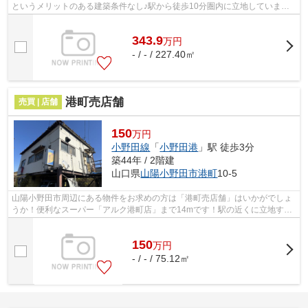
というメリットのある建築条件なし♪駅から徒歩10分圏内に立地しています♪
土地購入をお考えの方におすすめなのが...
343.9
万
円
- / - / 227.40㎡
港町売店舗
売買 | 店舗
150
万円
小野田線
「
小野田港
」駅 徒歩3分
築44年 / 2階建
山口県
山陽小野田市
港町
10-5
山陽小野田市周辺にある物件をお求めの方は「港町売店舗」はいかがでしょ
うか！便利なスーパー「アルク港町店」まで14mです！駅の近くに立地す
る、徒歩3分圏内の物件です(^o^)
150
万
円
- / - / 75.12㎡