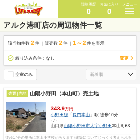
閲覧履歴
お気に入り
メニュー
0
0
アルク港町店の周辺物件一覧
2
2
1～2
該当物件数
件
販売数
件
件を表示
変更
絞り込み条件：
なし
空室のみ
山陽小野田（本山町）売土地
売買 | 売地
343.9
万円
小野田線
「
長門本山
」駅 徒歩10分
- / -
山口県
山陽小野田市
大字小野田
本山町63
徒歩17分の場所に本山小学校があります♪建築についてじっくり考えられる