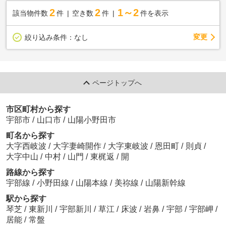
2
2
1～2
該当物件数
件
空き数
件
件を表示
変更
絞り込み条件：
なし
ページトップへ
市区町村から探す
宇部市
/
山口市
/
山陽小野田市
町名から探す
大字西岐波
/
大字妻崎開作
/
大字東岐波
/
恩田町
/
則貞
/
大字中山
/
中村
/
山門
/
東梶返
/
開
路線から探す
宇部線
/
小野田線
/
山陽本線
/
美祢線
/
山陽新幹線
駅から探す
琴芝
/
東新川
/
宇部新川
/
草江
/
床波
/
岩鼻
/
宇部
/
宇部岬
/
居能
/
常盤