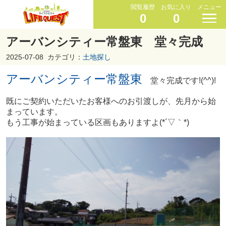
閲覧履歴
お気に入り
メニュー
0
0
アーバンシティー常盤東 堂々完成
2025-07-08
カテゴリ：
土地探し
アーバンシティー常盤東
堂々完成です!(^^)!
既にご契約いただいたお客様へのお引渡しが、先月から始
まっています。
もう工事が始まっている区画もありますよ(*´▽｀*)