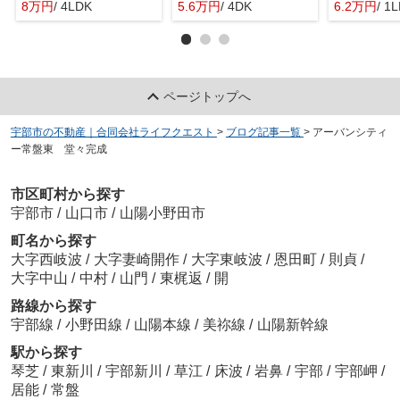
8万円
/ 4LDK
5.6万円
/ 4DK
6.2万円
/ 1
ページトップへ
宇部市の不動産｜合同会社ライフクエスト
>
ブログ記事一覧
>
アーバンシティ
ー常盤東 堂々完成
市区町村から探す
宇部市
/
山口市
/
山陽小野田市
町名から探す
大字西岐波
/
大字妻崎開作
/
大字東岐波
/
恩田町
/
則貞
/
大字中山
/
中村
/
山門
/
東梶返
/
開
路線から探す
宇部線
/
小野田線
/
山陽本線
/
美祢線
/
山陽新幹線
駅から探す
琴芝
/
東新川
/
宇部新川
/
草江
/
床波
/
岩鼻
/
宇部
/
宇部岬
/
居能
/
常盤