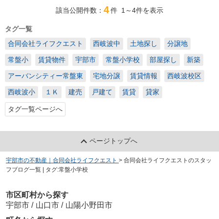
4
該当公開件数：
件
1～4
件を表示
タグ一覧
合同会社ライフクエスト
西岐波中
土地探し
分譲地
常盤小
賃貸物件
宇部市
常盤小学校
部屋探し
新築
アーバンシティー常盤東
宅地分譲
賃貸情報
西岐波校区
西岐波小
１Ｋ
建売
戸建て
賃貸
貸家
タグ一覧ページへ
ページトップへ
宇部市の不動産｜合同会社ライフクエスト
>
合同会社ライフクエストのスタッ
フブログ一覧 | タグ:常盤小学校
市区町村から探す
宇部市
/
山口市
/
山陽小野田市