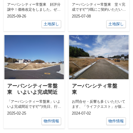
アーバンシティー常盤東 好評分
アーバンシティー常盤東 堂々完
譲中！価格改定をしました。ぜひ
成です!(^^)!既にご契約いただいた
『アーバンシティー常盤東』の詳
お客様へのお引渡しが、先月から
2025-09-26
2025-07-08
細情報から...
始...
土地探し
土地探し
アーバンシティー常盤
アーバンシティ常盤
東 いよいよ完成間近
東
「アーバンシティー常盤東」いよ
お問合せ・反響も多くいただいて
いよ完成間近です!(^^)!先日、行政
ます、「ライフクエスト」が販売
による「完了検査」を受けまし
する「アーバンシティ常盤東」梅
2025-02-25
2024-07-02
た。...
雨の合間に...
物件情報
物件情報