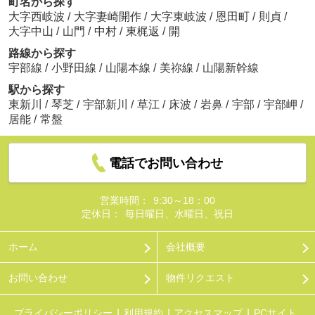
町名から探す
大字西岐波
/
大字妻崎開作
/
大字東岐波
/
恩田町
/
則貞
/
大字中山
/
山門
/
中村
/
東梶返
/
開
路線から探す
宇部線
/
小野田線
/
山陽本線
/
美祢線
/
山陽新幹線
駅から探す
東新川
/
琴芝
/
宇部新川
/
草江
/
床波
/
岩鼻
/
宇部
/
宇部岬
/
居能
/
常盤
電話でお問い合わせ
営業時間：
9:30～18：00
定休日：
毎日曜日、水曜日、祝日
ホーム
会社概要
お問い合わせ
物件リクエスト
プライバシーポリシー
利用規約
アクセスマップ
PCサイト