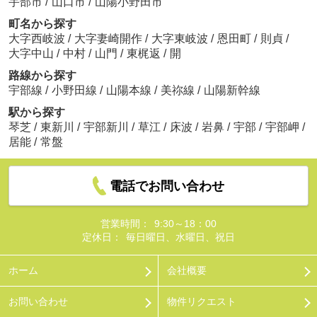
宇部市
/
山口市
/
山陽小野田市
町名から探す
大字西岐波
/
大字妻崎開作
/
大字東岐波
/
恩田町
/
則貞
/
大字中山
/
中村
/
山門
/
東梶返
/
開
路線から探す
宇部線
/
小野田線
/
山陽本線
/
美祢線
/
山陽新幹線
駅から探す
琴芝
/
東新川
/
宇部新川
/
草江
/
床波
/
岩鼻
/
宇部
/
宇部岬
/
居能
/
常盤
電話でお問い合わせ
営業時間：
9:30～18：00
定休日：
毎日曜日、水曜日、祝日
ホーム
会社概要
お問い合わせ
物件リクエスト