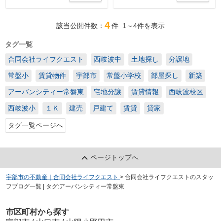
4
該当公開件数：
件
1～4
件を表示
タグ一覧
合同会社ライフクエスト
西岐波中
土地探し
分譲地
常盤小
賃貸物件
宇部市
常盤小学校
部屋探し
新築
アーバンシティー常盤東
宅地分譲
賃貸情報
西岐波校区
西岐波小
１Ｋ
建売
戸建て
賃貸
貸家
タグ一覧ページへ
ページトップへ
宇部市の不動産｜合同会社ライフクエスト
>
合同会社ライフクエストのスタッ
フブログ一覧 | タグ:アーバンシティー常盤東
市区町村から探す