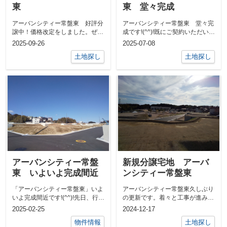
東
東 堂々完成
アーバンシティー常盤東 好評分
アーバンシティー常盤東 堂々完
譲中！価格改定をしました。ぜひ
成です!(^^)!既にご契約いただいた
『アーバンシティー常盤東』の詳
お客様へのお引渡しが、先月から
2025-09-26
2025-07-08
細情報から...
始...
土地探し
土地探し
アーバンシティー常盤
新規分譲宅地 アーバ
東 いよいよ完成間近
ンシティー常盤東
「アーバンシティー常盤東」いよ
アーバンシティー常盤東久しぶり
いよ完成間近です!(^^)!先日、行政
の更新です。着々と工事が進み、
による「完了検査」を受けまし
間もなく完成予定の新規分譲宅地
2025-02-25
2024-12-17
た。...
「アーバン...
物件情報
土地探し