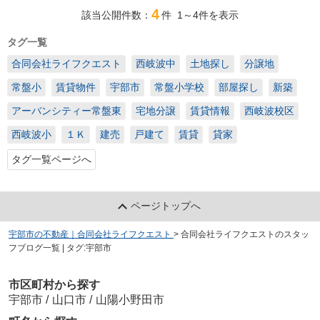
4
該当公開件数：
件
1～4
件を表示
タグ一覧
合同会社ライフクエスト
西岐波中
土地探し
分譲地
常盤小
賃貸物件
宇部市
常盤小学校
部屋探し
新築
アーバンシティー常盤東
宅地分譲
賃貸情報
西岐波校区
西岐波小
１Ｋ
建売
戸建て
賃貸
貸家
タグ一覧ページへ
ページトップへ
宇部市の不動産｜合同会社ライフクエスト
>
合同会社ライフクエストのスタッ
フブログ一覧 | タグ:宇部市
市区町村から探す
宇部市
/
山口市
/
山陽小野田市