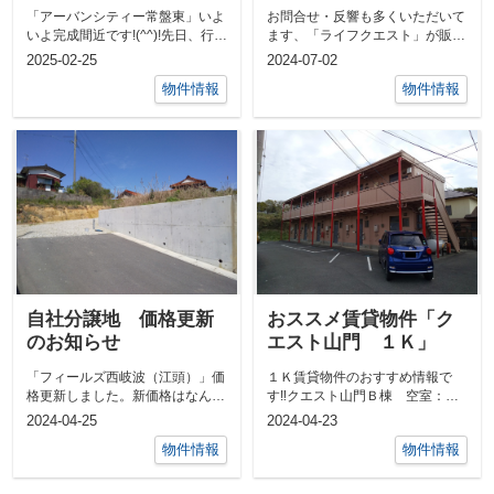
「アーバンシティー常盤東」いよ
お問合せ・反響も多くいただいて
いよ完成間近です!(^^)!先日、行政
ます、「ライフクエスト」が販売
による「完了検査」を受けまし
する「アーバンシティ常盤東」梅
2025-02-25
2024-07-02
た。...
雨の合間に...
物件情報
物件情報
自社分譲地 価格更新
おススメ賃貸物件「ク
のお知らせ
エスト山門 １Ｋ」
「フィールズ西岐波（江頭）」価
１Ｋ賃貸物件のおすすめ情報で
格更新しました。新価格はなんと
す‼クエスト山門Ｂ棟 空室：
「298万円」‼最後の１区画・弊
106・207宇部市山門５丁目 １
2024-04-25
2024-04-23
社が売主...
Ｋ 月額賃...
物件情報
物件情報