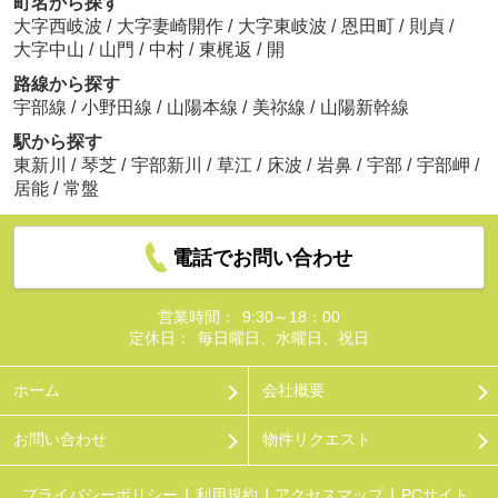
町名から探す
大字西岐波
/
大字妻崎開作
/
大字東岐波
/
恩田町
/
則貞
/
大字中山
/
山門
/
中村
/
東梶返
/
開
路線から探す
宇部線
/
小野田線
/
山陽本線
/
美祢線
/
山陽新幹線
駅から探す
東新川
/
琴芝
/
宇部新川
/
草江
/
床波
/
岩鼻
/
宇部
/
宇部岬
/
居能
/
常盤
電話でお問い合わせ
営業時間：
9:30～18：00
定休日：
毎日曜日、水曜日、祝日
ホーム
会社概要
お問い合わせ
物件リクエスト
プライバシーポリシー
利用規約
アクセスマップ
PCサイト