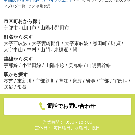
宇部市の不動産｜合同会社ライフクエスト
>
合同会社ライフクエストのスタッ
フブログ一覧 | タグ:初期費用
市区町村から探す
宇部市
/
山口市
/
山陽小野田市
町名から探す
大字西岐波
/
大字妻崎開作
/
大字東岐波
/
恩田町
/
則貞
/
大字中山
/
中村
/
山門
/
東梶返
/
開
路線から探す
宇部線
/
小野田線
/
山陽本線
/
美祢線
/
山陽新幹線
駅から探す
琴芝
/
東新川
/
宇部新川
/
草江
/
床波
/
岩鼻
/
宇部
/
宇部岬
/
居能
/
常盤
電話でお問い合わせ
営業時間：
9:30～18：00
定休日：
毎日曜日、水曜日、祝日