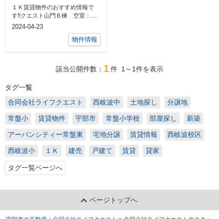
１Ｋ賃貸物件のおすすめ情報で
す‼クエスト山門Ｂ棟 空室：
106・207宇部市山門５丁目 １
2024-04-23
Ｋ 月額賃...
物件情報
1
該当公開件数：
件
1～1
件を表示
タグ一覧
合同会社ライフクエスト
西岐波中
土地探し
分譲地
常盤小
賃貸物件
宇部市
常盤小学校
部屋探し
新築
アーバンシティー常盤東
宅地分譲
賃貸情報
西岐波校区
西岐波小
１Ｋ
建売
戸建て
賃貸
貸家
タグ一覧ページへ
ページトップへ