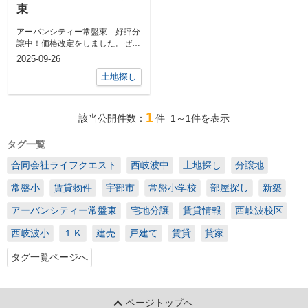
東
アーバンシティー常盤東 好評分
譲中！価格改定をしました。ぜひ
『アーバンシティー常盤東』の詳
2025-09-26
細情報から...
土地探し
1
該当公開件数：
件
1～1
件を表示
タグ一覧
合同会社ライフクエスト
西岐波中
土地探し
分譲地
常盤小
賃貸物件
宇部市
常盤小学校
部屋探し
新築
アーバンシティー常盤東
宅地分譲
賃貸情報
西岐波校区
西岐波小
１Ｋ
建売
戸建て
賃貸
貸家
タグ一覧ページへ
ページトップへ