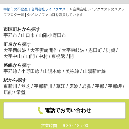
宇部市の不動産｜合同会社ライフクエスト
>
合同会社ライフクエストのスタッ
フブログ一覧 | タグ:レノファ山口を応援しています
市区町村から探す
宇部市
/
山口市
/
山陽小野田市
町名から探す
大字西岐波
/
大字妻崎開作
/
大字東岐波
/
恩田町
/
則貞
/
大字中山
/
山門
/
中村
/
東梶返
/
開
路線から探す
宇部線
/
小野田線
/
山陽本線
/
美祢線
/
山陽新幹線
駅から探す
東新川
/
琴芝
/
宇部新川
/
草江
/
床波
/
岩鼻
/
宇部
/
宇部岬
/
居能
/
常盤
電話でお問い合わせ
営業時間：
9:30～18：00