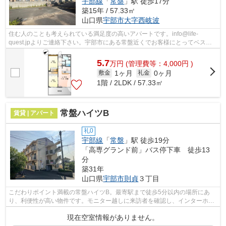
宇部線
「
常盤
」駅 徒歩17分
築15年 / 57.33㎡
山口県
宇部市
大字西岐波
住む人のことも考えられている満足度の高いアパートです。info@life-
quest.jpよりご連絡下さい。宇部市にある常盤近くでお客様にとってベスト
な暮らしの実現に。お部屋探しはライフク...
5.7
万
円
(管理費等：4,000円 )
1ヶ月
0ヶ月
敷金
礼金
1階 / 2LDK / 57.33㎡
常盤ハイツB
賃貸 | アパート
礼0
宇部線
「
常盤
」駅 徒歩19分
「高専グランド前」バス停下車 徒歩13
分
築31年
山口県
宇部市
則貞
３丁目
こだわりポイント満載の常盤ハイツB。最寄駅まで徒歩5分以内の場所にあ
り、利便性が高い物件です。モニター越しに来訪者を確認し、インターホン
を通じて室内から会話することができま...
現在空室情報がありません。