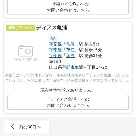
「常盤ハイツB」への
お問い合わせはこちら
ディアス亀浦
賃貸 | アパート
敷0
宇部線
「
常盤
」駅 徒歩9分
宇部線
「
草江
」駅 徒歩16分
宇部線
「
床波
」駅 徒歩31分
築19年
山口県
宇部市
亀浦
４丁目14-28
宇部市エリアでの住まいなら、住み心地も快適な「ディアス亀浦」はいかが
でしょうか。室内設備は洗面所独立・浴室乾燥機など豊富に揃っており、過
ごしやすいお部屋になっております。...
現在空室情報がありません。
「ディアス亀浦」への
お問い合わせはこちら
前の30件へ