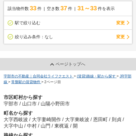
33
37
31～33
該当物件数
件
空き数
件
件を表示
駅で絞り込む
変更
変更
絞り込み条件：
なし
ページトップへ
宇部市の不動産｜合同会社ライフクエスト
>
(賃貸)路線・駅から探す
>
JR宇部
線
>
常盤駅の賃貸物件
>
2ページ目
市区町村から探す
宇部市
/
山口市
/
山陽小野田市
町名から探す
大字西岐波
/
大字妻崎開作
/
大字東岐波
/
恩田町
/
則貞
/
大字中山
/
中村
/
山門
/
東梶返
/
開
路線から探す