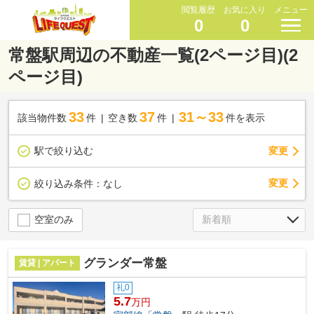
閲覧履歴
お気に入り
メニュー
0
0
常盤駅周辺の不動産一覧(2ページ目)(2
ページ目)
33
37
31～33
該当物件数
件
空き数
件
件を表示
駅で絞り込む
変更
変更
絞り込み条件：
なし
空室のみ
グランダー常盤
賃貸 | アパート
礼0
5.7
万円