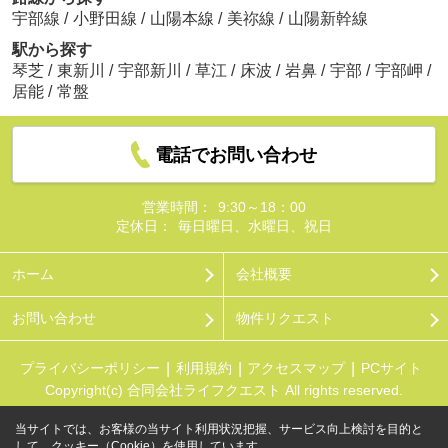
宇部線
/
小野田線
/
山陽本線
/
美祢線
/
山陽新幹線
駅から探す
琴芝
/
東新川
/
宇部新川
/
草江
/
床波
/
岩鼻
/
宇部
/
宇部岬
/
居能
/
常盤
電話でお問い合わせ
営業時間：
9:30～18：00
定休日：
毎日曜日、水曜日、祝日
ホーム
会社概要
お問い合わせ
物件リクエスト
プライバシーポリシー
利用規約
アクセスマップ
PCサイト
Copyright(c) 合同会社ライフクエスト All rights reserved.
当サイトでは、お客様の当サイト利用状況把握、サービス向上検討を目的と
して、クッキー（Cookie）を使用しています。