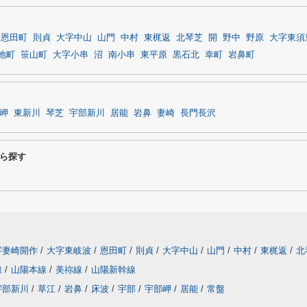
恩田町
則貞
大字中山
山門
中村
東梶返
北琴芝
開
野中
野原
大字東須
地町
笹山町
大字小串
沼
南小串
東平原
黒石北
幸町
岩鼻町
岬
東新川
琴芝
宇部新川
居能
岩鼻
妻崎
長門長沢
ら探す
字妻崎開作
/
大字東岐波
/
恩田町
/
則貞
/
大字中山
/
山門
/
中村
/
東梶返
/
北
線
/
山陽本線
/
美祢線
/
山陽新幹線
宇部新川
/
草江
/
岩鼻
/
床波
/
宇部
/
宇部岬
/
居能
/
常盤