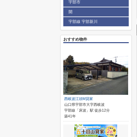
宇部市
開
宇部線 宇部新川
おすすめ物件
西岐波江頭M貸家
山口県宇部市大字西岐波
宇部線「床波」駅 徒歩12分
築41年