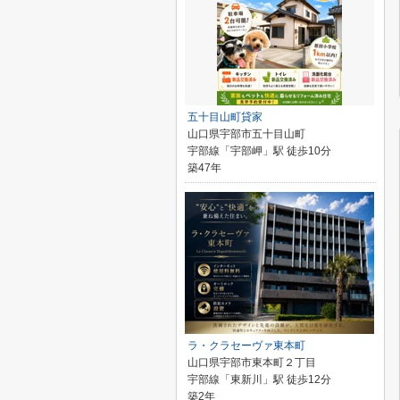
五十目山町貸家
山口県宇部市五十目山町
宇部線「宇部岬」駅 徒歩10分
築47年
ラ・クラセーヴァ東本町
山口県宇部市東本町２丁目
宇部線「東新川」駅 徒歩12分
築2年