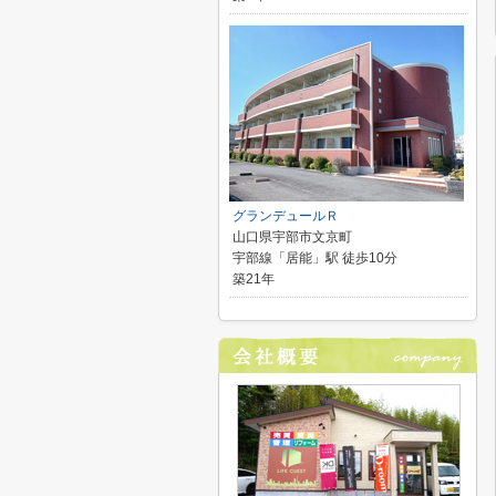
グランデュールＲ
山口県宇部市文京町
宇部線「居能」駅 徒歩10分
築21年