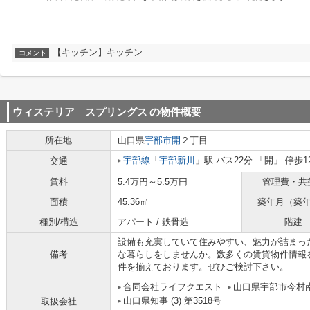
【キッチン】キッチン
コメント
ウィステリア スプリングス
の物件概要
所在地
山口県
宇部市
開
２丁目
宇部線
「
宇部新川
」駅 バス22分 「開」 停歩1
交通
賃料
5.4万円～5.5万円
管理費・共
面積
45.36㎡
築年月（築
種別/構造
アパート / 鉄骨造
階建
設備も充実していて住みやすい、魅力が詰まっ
備考
な暮らしをしませんか。数多くの賃貸物件情報
件を揃えております。ぜひご検討下さい。
合同会社ライフクエスト
山口県宇部市今村南
山口県知事 (3) 第3518号
取扱会社