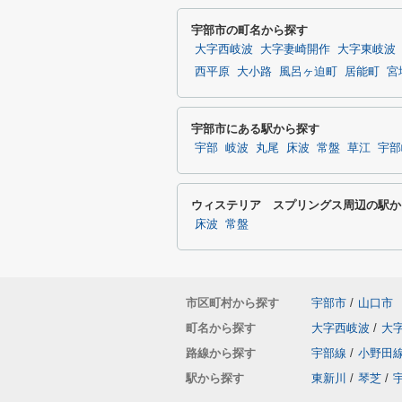
宇部市の町名から探す
大字西岐波
大字妻崎開作
大字東岐波
西平原
大小路
風呂ヶ迫町
居能町
宮
宇部市にある駅から探す
宇部
岐波
丸尾
床波
常盤
草江
宇部
ウィステリア スプリングス周辺の駅か
床波
常盤
市区町村から探す
宇部市
/
山口市
町名から探す
大字西岐波
/
大
路線から探す
宇部線
/
小野田
駅から探す
東新川
/
琴芝
/