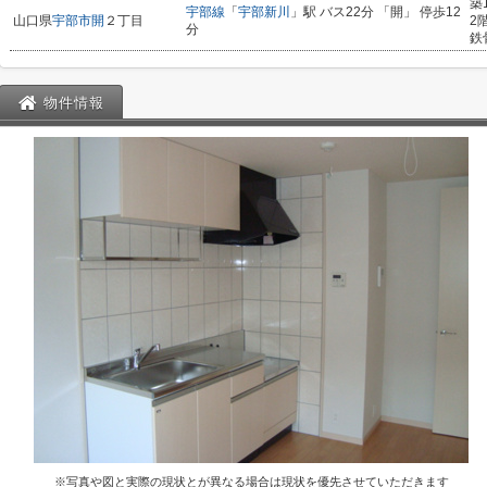
築
宇部線
「
宇部新川
」駅 バス22分 「開」 停歩12
山口県
宇部市
開
２丁目
2
分
鉄
物件情報
※写真や図と実際の現状とが異なる場合は現状を優先させていただきます