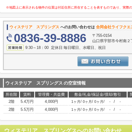
※地図上に表示される物件の位置は付近住所に所在することを表すものであり、実際
ウィステリア スプリングス
へのお問い合わせは
合同会社ライフクエ
0836-39-8886
〒755-0154
山口県宇部市今村南２丁
9:30～18：00 定休日:毎日曜日、水曜日、祝日
ウィステリア スプリングス
の空室情報
所在階
賃料
管理費・共益費
敷金/礼金/保証金/償却/敷引
2階
5.4万円
4,000円
/
/
/
/
1ヶ月
0ヶ月
0ヶ月
-
-
2階
5.5万円
4,000円
/
/
/
/
1ヶ月
0ヶ月
0ヶ月
-
-
ウィステリア スプリングス
へのお問い合わせ