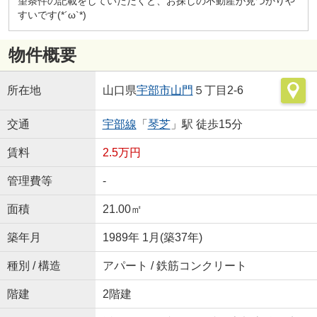
望条件の記載をしていただくと、お探しの不動産が見つかりや
すいです(*´ω`*)
物件概要
所在地
山口県
宇部市
山門
５丁目2-6
交通
宇部線
「
琴芝
」駅 徒歩15分
賃料
2.5万円
管理費等
-
面積
21.00㎡
築年月
1989年 1月(築37年)
種別 / 構造
アパート / 鉄筋コンクリート
階建
2階建