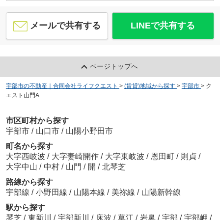
メールで共有する
LINEで共有する
ページトップへ
宇部市の不動産｜合同会社ライフクエスト
>
(賃貸)地域から探す
>
宇部市
>
ク
エスト山門A
市区町村から探す
宇部市
/
山口市
/
山陽小野田市
町名から探す
大字西岐波
/
大字妻崎開作
/
大字東岐波
/
恩田町
/
則貞
/
大字中山
/
中村
/
山門
/
開
/
北琴芝
路線から探す
宇部線
/
小野田線
/
山陽本線
/
美祢線
/
山陽新幹線
駅から探す
琴芝
/
東新川
/
宇部新川
/
床波
/
草江
/
岩鼻
/
宇部
/
宇部岬
/