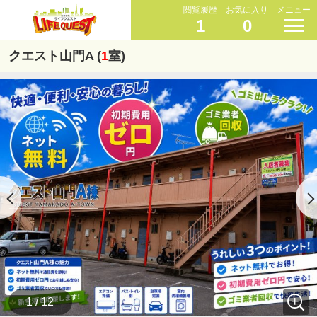
閲覧履歴
お気に入り
メニュー
1
0
クエスト山門A (
1
室)
1 / 12