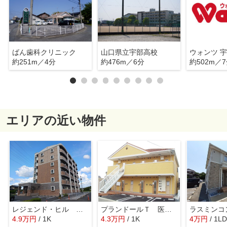
ばん歯科クリニック
山口県立宇部高校
ウォンツ 
約251m／4分
約476m／6分
約502m／
エリアの近い物件
レジェンド・ヒル ＯＧ Ⅵ
プランドールＴ 医大前
ラスミンコ
4.9
万
円
/ 1K
4.3
万
円
/ 1K
4
万
円
/ 1L